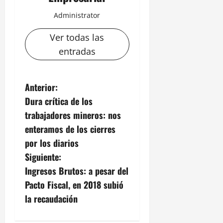
Administrator
Ver todas las
entradas
N
Anterior:
Dura crítica de los
a
trabajadores mineros: nos
v
enteramos de los cierres
por los diarios
e
Siguiente:
g
Ingresos Brutos: a pesar del
Pacto Fiscal, en 2018 subió
a
la recaudación
c