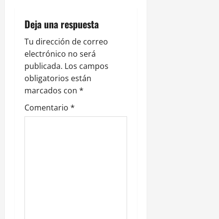
i
Deja una respuesta
ó
Tu dirección de correo
n
electrónico no será
publicada.
Los campos
d
obligatorios están
e
marcados con
*
Comentario
*
e
n
t
r
a
d