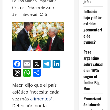
Equipo Mundo Empresarial
jefes
21 de febrero de 2019
Inflación
4 minutes read
0
baja y dólar
estable:
¿cementeri
o de
pymes?
Peso
argentino
Facebook
Email
X
Telegram
LinkedIn
sobrevaluad
o un 19%
Threads
WhatsApp
Compartir
según el
Índice Big
Macri dijo que el país
Mac
asiático "necesita cada
Precarizaci
vez más
alimentos
".
ón laboral:
Definición por la