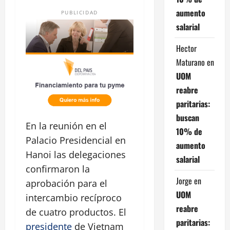
aumento
PUBLICIDAD
salarial
Hector
Maturano
en
UOM
reabre
paritarias:
buscan
En la reunión en el
10% de
Palacio Presidencial en
aumento
Hanoi las delegaciones
salarial
confirmaron la
Jorge
en
aprobación para el
UOM
intercambio recíproco
reabre
de cuatro productos. El
paritarias:
presidente
de Vietnam