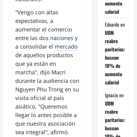
aumento
salarial
"Vengo con altas
expectativas, a
Eduardo
en
aumentar el comercio
UOM
entre las dos
naciones
y
reabre
a consolidar el
mercado
paritarias:
de aquellos productos
buscan
que ya están en
10% de
marcha", dijo Macri
aumento
durante la audiencia con
salarial
Nguyen Phu Trong en su
Ignacio
en
visita oficial al país
UOM
asiático. "Queremos
reabre
llegar lo antes posible a
paritarias:
que nuestra asociación
buscan
sea integral", afirmó.
10% de