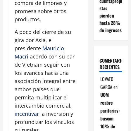
cuentapropi
compra de limones y
stas
promesa sobre otros
pierden
productos.
hasta 28%
de ingresos
A poco del cierre de su
gira por Asia, el
presidente
Mauricio
Macri
acordó con su par
COMENTARIOS
de Vietnam seguir con
RECIENTES
los avances hacia una
LOVATO
asociación integral entre
GARCA
en
ambos países que
UOM
permita multiplicar el
reabre
intercambio comercial,
paritarias:
incentivar
la inversión y
buscan
profundizar los vínculos
10% de
culturales.