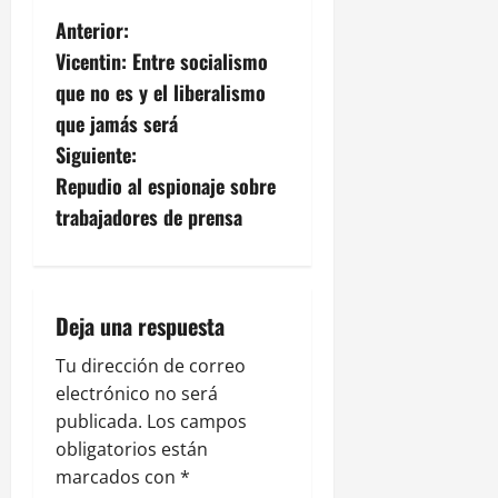
N
Anterior:
Vicentin: Entre socialismo
a
que no es y el liberalismo
v
que jamás será
Siguiente:
e
Repudio al espionaje sobre
g
trabajadores de prensa
a
c
Deja una respuesta
i
Tu dirección de correo
electrónico no será
ó
publicada.
Los campos
n
obligatorios están
marcados con
*