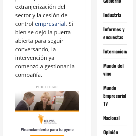
Gobierno
extranjerización del
Industria
sector y la cesión del
control
empresarial
. Si
Informes y
bien se dejó la puerta
encuestas
abierta para seguir
conversando, la
Internacional
intervención ya
Mundo del
comenzó a gestionar la
vino
compañía.
Mundo
PUBLICIDAD
Empresarial
TV
Nacional
Opinión