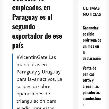
empleados en
ÚLTIMAS
Paraguay es el
NOTICIAS
segundo
Ganancias:
exportador de ese
posible
prórroga de
país
un mes en
la
#VicentínGate Las
declaración
maniobras en
Venta de
Paraguay y Uruguay
pan cae
para lavar activos. La
60% y
sospecha sobre
crecen las
panaderías
operaciones de
clandestina
triangulación para
s
evadir impuestos.