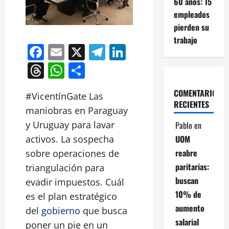
60 años: 15
empleados
pierden su
trabajo
Facebook
Email
X
Telegram
LinkedIn
Threads
WhatsApp
Compartir
COMENTARIOS
#VicentínGate Las
RECIENTES
maniobras en Paraguay
y Uruguay para lavar
Pablo
en
UOM
activos. La sospecha
reabre
sobre operaciones de
paritarias:
triangulación para
buscan
evadir impuestos. Cuál
10% de
es el plan estratégico
aumento
del
gobierno
que busca
salarial
poner un pie en un