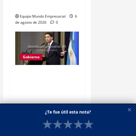
tierras por falta de apoyo
Equipo Mundo Empresarial
6
de agosto de 2026
0
Gobierno
Gobierno aplicará
sanciones por paro
portuario que paraliza
logística
Equipo Mundo Empresarial
5
✕
¿Te fue útil esta nota?
de agosto de 2026
0
★
★
★
★
★