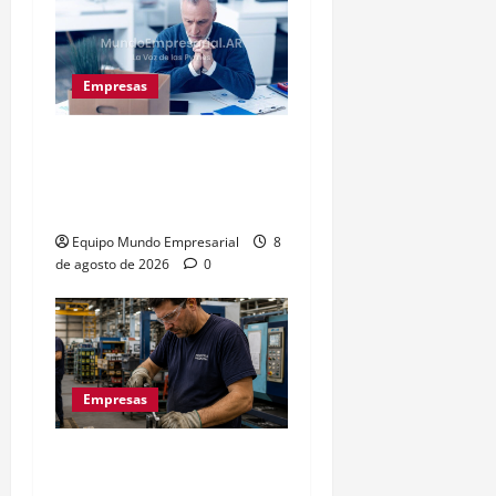
Empresas
Precarización laboral:
cuentapropistas pierden
hasta 28% de ingresos
Equipo Mundo Empresarial
8
de agosto de 2026
0
Empresas
La euforia mundialista no
salva a las pymes: caída