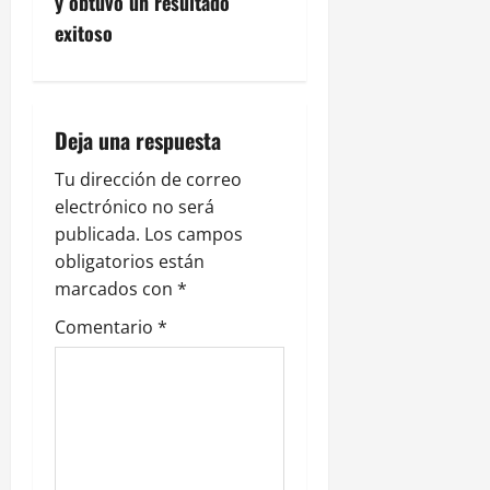
y obtuvo un resultado
c
exitoso
i
ó
Deja una respuesta
n
Tu dirección de correo
electrónico no será
d
publicada.
Los campos
e
obligatorios están
marcados con
*
e
Comentario
*
n
t
r