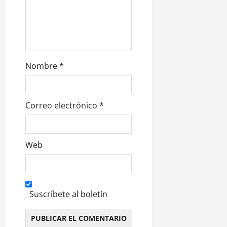
a
d
a
s
Nombre
*
Correo electrónico
*
Web
Suscríbete al boletín