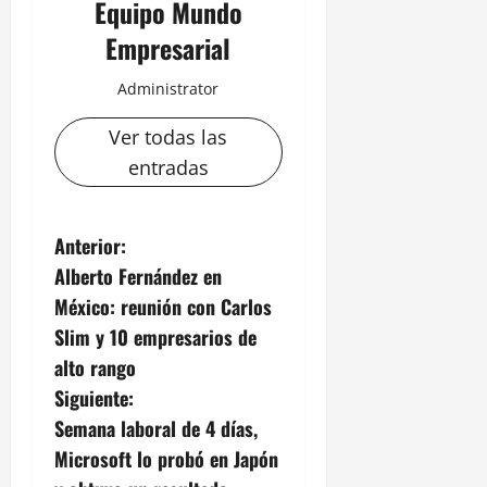
Equipo Mundo
Empresarial
Administrator
Ver todas las
entradas
N
Anterior:
Alberto Fernández en
a
México: reunión con Carlos
v
Slim y 10 empresarios de
alto rango
e
Siguiente:
g
Semana laboral de 4 días,
Microsoft lo probó en Japón
a