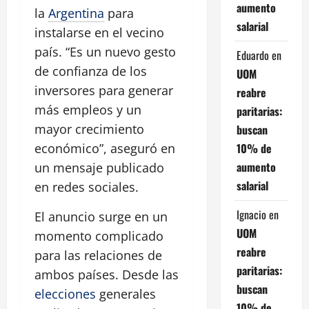
aumento
la
Argentina
para
salarial
instalarse en el vecino
país. “Es un nuevo gesto
Eduardo
en
de confianza de los
UOM
inversores para generar
reabre
más empleos y un
paritarias:
mayor crecimiento
buscan
10% de
económico”, aseguró en
aumento
un mensaje publicado
salarial
en redes sociales.
Ignacio
en
El anuncio surge en un
UOM
momento complicado
reabre
para las relaciones de
paritarias:
ambos países. Desde las
buscan
elecciones
generales
10% de