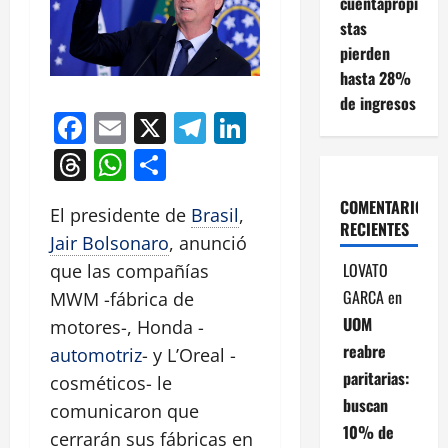
cuentapropi
stas
pierden
hasta 28%
de ingresos
Facebook
Email
X
Telegram
LinkedIn
Threads
WhatsApp
Compartir
COMENTARIOS
El presidente de
Brasil
,
RECIENTES
Jair Bolsonaro
, anunció
LOVATO
que las compañías
GARCA
en
MWM -fábrica de
UOM
motores-, Honda -
reabre
automotriz
- y L’Oreal -
paritarias:
cosméticos- le
buscan
comunicaron que
10% de
cerrarán sus fábricas en