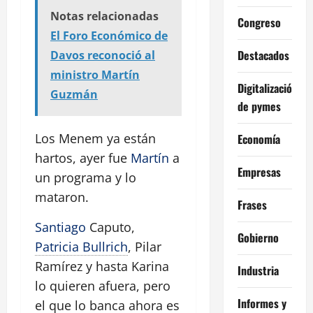
Notas relacionadas
Congreso
El Foro Económico de
Destacados
Davos reconoció al
ministro Martín
Digitalización
Guzmán
de pymes
Los Menem ya están
Economía
hartos, ayer fue
Martín
a
Empresas
un programa y lo
mataron.
Frases
Santiago
Caputo,
Gobierno
Patricia Bullrich
, Pilar
Ramírez y hasta Karina
Industria
lo quieren afuera, pero
Informes y
el que lo banca ahora es