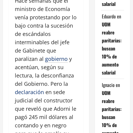
Hace semanas que el
salarial
ministro de Economía
Eduardo
en
venía protestando por lo
UOM
bajo contra la sucesión
reabre
de escándalos
paritarias:
interminables del jefe
buscan
de Gabinete que
10% de
paralizan al
gobierno
y
aumento
acentúan, según su
salarial
lectura, la desconfianza
del Gobierno. Pero la
Ignacio
en
declaración
en sede
UOM
judicial del constructor
reabre
que reveló que Adorni le
paritarias:
buscan
pagó 245 mil dólares al
10% de
contando y en negro
aumento