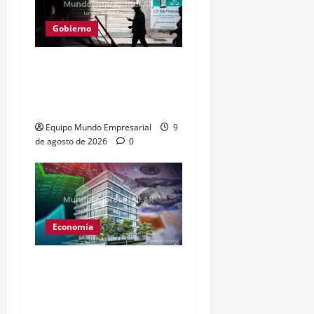
Gobierno
Consumo en picada: 75%
de rubros estancados o
en baja
Equipo Mundo Empresarial
9
de agosto de 2026
0
Economía
CEDEARs: cómo invertir
en inmuebles de EE.UU.
desde Argentina