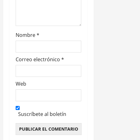
a
d
a
Nombre
*
s
Correo electrónico
*
Web
Suscríbete al boletín
Alternative: