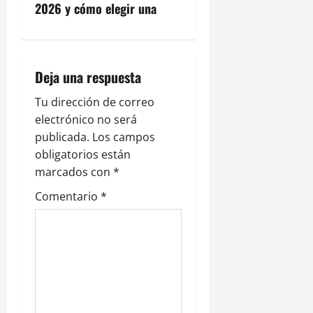
a
2026 y cómo elegir una
c
i
Deja una respuesta
ó
Tu dirección de correo
n
electrónico no será
publicada.
Los campos
d
obligatorios están
e
marcados con
*
Comentario
*
e
n
t
r