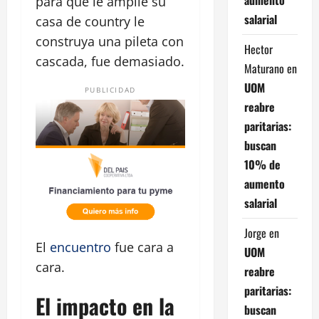
para que le amplíe su
salarial
casa de country le
construya una pileta con
Hector
cascada, fue demasiado.
Maturano
en
UOM
PUBLICIDAD
reabre
paritarias:
buscan
10% de
aumento
salarial
Jorge
en
El
encuentro
fue cara a
UOM
cara.
reabre
paritarias:
El impacto en la
buscan