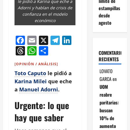
límite de
le pidió a Karina que eche a
estampillas
Adorni y hablan de crisis de
confianza en el modelo
desde
económico
agosto
Facebook
Email
X
Telegram
LinkedIn
Threads
WhatsApp
Compartir
COMENTARIOS
RECIENTES
[OPINIÓN / ANÁLISIS]
LOVATO
Toto Caputo
le pidió a
GARCA
en
Karina Milei
que eche
UOM
a
Manuel Adorni
.
reabre
Urgente: lo que
paritarias:
buscan
hay que saber
10% de
aumento