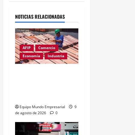
NOTICIAS RELACIONADAS
AFIP
Comercio
Economía
Industria
Cobre supera los
u$s14.000: el metal clave
para la inteligencia
artificial
Equipo Mundo Empresarial
9
de agosto de 2026
0