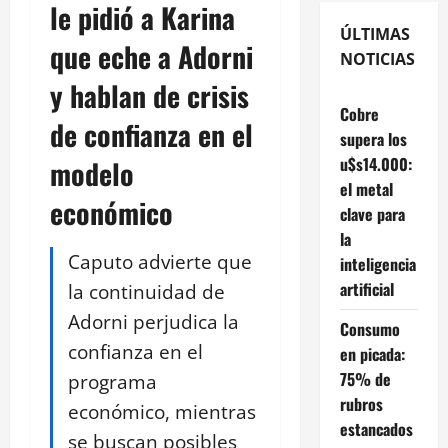
le pidió a Karina
ÚLTIMAS
que eche a Adorni
NOTICIAS
y hablan de crisis
Cobre
de confianza en el
supera los
u$s14.000:
modelo
el metal
económico
clave para
la
Caputo advierte que
inteligencia
artificial
la continuidad de
Adorni perjudica la
Consumo
confianza en el
en picada:
75% de
programa
rubros
económico, mientras
estancados
se buscan posibles