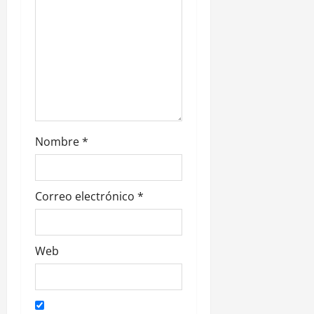
r
a
d
a
s
Nombre
*
Correo electrónico
*
Web