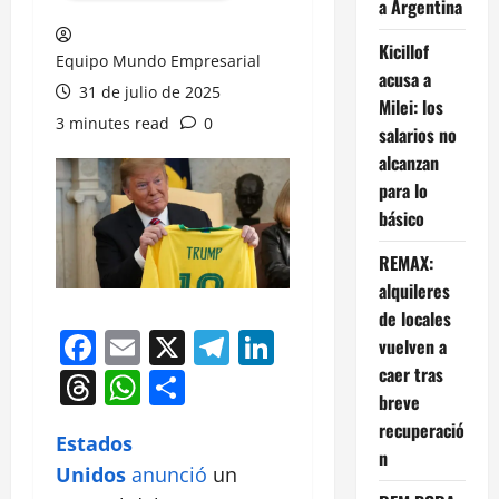
a Argentina
Kicillof
Equipo Mundo Empresarial
acusa a
31 de julio de 2025
Milei: los
3 minutes read
0
salarios no
alcanzan
para lo
básico
REMAX:
alquileres
de locales
Facebook
Email
X
Telegram
LinkedIn
vuelven a
caer tras
Threads
WhatsApp
Compartir
breve
recuperació
Estados
n
Unidos
anunció
un