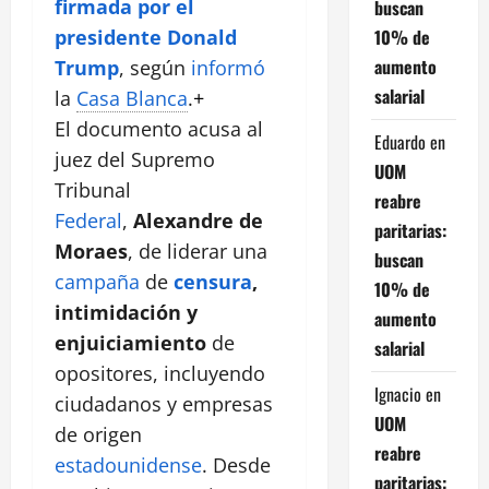
firmada por el
buscan
10% de
presidente Donald
aumento
Trump
, según
informó
salarial
la
Casa Blanca
.
+
El documento acusa al
Eduardo
en
juez del Supremo
UOM
Tribunal
reabre
Federal
,
Alexandre de
paritarias:
Moraes
, de liderar una
buscan
campaña
de
censura
,
10% de
intimidación y
aumento
enjuiciamiento
de
salarial
opositores, incluyendo
Ignacio
en
ciudadanos y empresas
UOM
de origen
reabre
estadounidense
. Desde
paritarias: