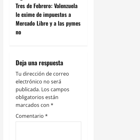
g
Tres de Febrero: Valenzuela
le exime de impuestos a
a
Mercado Libre y a las pymes
c
no
i
ó
Deja una respuesta
n
Tu dirección de correo
electrónico no será
d
publicada.
Los campos
e
obligatorios están
marcados con
*
e
Comentario
*
n
t