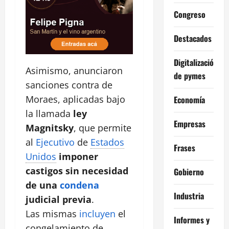
Congreso
Destacados
Digitalización
Asimismo, anunciaron
de pymes
sanciones contra de
Moraes, aplicadas bajo
Economía
la llamada
ley
Empresas
Magnitsky
, que permite
al
Ejecutivo
de
Estados
Frases
Unidos
imponer
castigos sin necesidad
Gobierno
de una
condena
Industria
judicial previa
.
Las mismas
incluyen
el
Informes y
congelamiento de