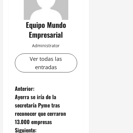
Equipo Mundo
Empresarial
Administrator
Ver todas las
entradas
N
Anterior:
Ayerra se iría de la
a
secretaría Pyme tras
v
reconocer que cerraron
13.000 empresas
e
Siguiente: