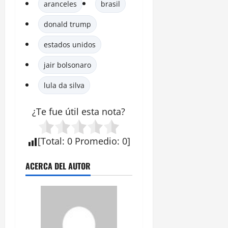
aranceles
brasil
donald trump
estados unidos
jair bolsonaro
lula da silva
¿Te fue útil esta
nota
?
[
Total
:
0
Promedio
:
0
]
ACERCA DEL AUTOR