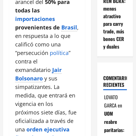
REM BCRA:
arancel del
50% para
menos
todas las
atractivo
importaciones
para carry
provenientes de
Brasil
,
trade, más
en respuesta a lo que
bonos CER
calificó como una
y duales
“persecución
política
”
contra el
exmandatario
Jair
COMENTARIOS
Bolsonaro
y sus
RECIENTES
simpatizantes. La
medida, que entrará en
LOVATO
vigencia en los
GARCA
en
próximos siete días, fue
UOM
oficializada a través de
reabre
una
orden ejecutiva
paritarias: