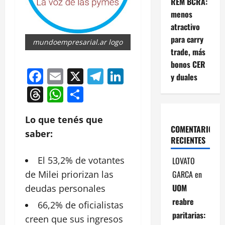
REM BCRA:
menos
atractivo
para carry
mundoempresarial.ar logo
trade, más
bonos CER
Facebook
Email
X
Telegram
LinkedIn
y duales
Threads
WhatsApp
Compartir
Lo que tenés que
COMENTARIOS
saber:
RECIENTES
El 53,2% de votantes
LOVATO
GARCA
en
de Milei priorizan las
UOM
deudas
personales
reabre
66,2% de
oficialistas
paritarias:
creen que sus ingresos