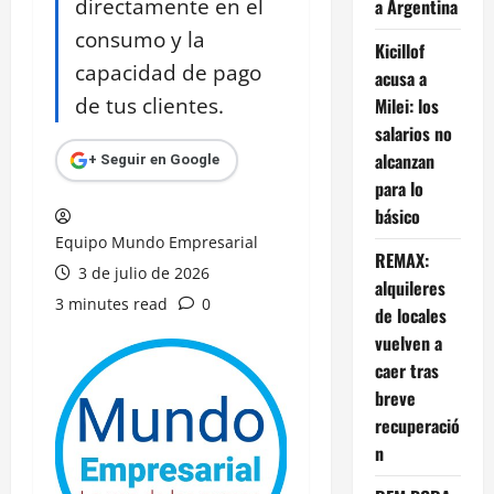
directamente en el
a Argentina
consumo y la
Kicillof
capacidad de pago
acusa a
de tus clientes.
Milei: los
salarios no
alcanzan
+ Seguir en Google
para lo
básico
Equipo Mundo Empresarial
REMAX:
3 de julio de 2026
alquileres
3 minutes read
0
de locales
vuelven a
caer tras
breve
recuperació
n