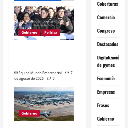
Coberturas
Comercio
Congreso
Gobierno
Política
Destacados
Kicillof acusa a Milei: los
salarios no alcanzan para
Digitalización
lo básico
de pymes
Equipo Mundo Empresarial
7
Economía
de agosto de 2026
0
Empresas
Frases
Gobierno
Gobierno