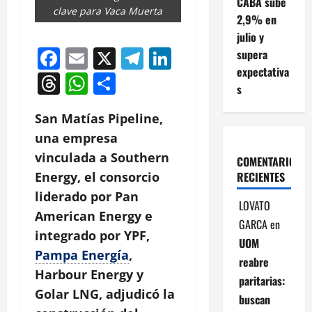
CABA sube
clave para Vaca Muerta
2,9% en
julio y
Facebook
Email
X
Telegram
LinkedIn
supera
expectativa
Threads
WhatsApp
Compartir
s
San Matías Pipeline,
una empresa
vinculada a Southern
COMENTARIOS
RECIENTES
Energy, el consorcio
liderado por Pan
LOVATO
American Energy e
GARCA
en
integrado por YPF,
UOM
Pampa Energía
,
reabre
Harbour Energy y
paritarias:
Golar LNG, adjudicó la
buscan