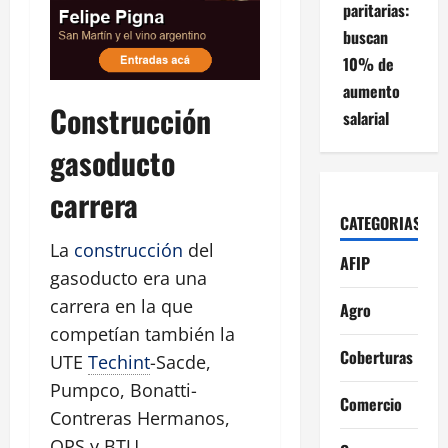
paritarias:
buscan
10% de
aumento
Construcción
salarial
gasoducto
carrera
CATEGORIAS
La
construcción
del
AFIP
gasoducto era una
carrera en la que
Agro
competían también la
Coberturas
UTE
Techint
-Sacde,
Pumpco, Bonatti-
Comercio
Contreras Hermanos,
OPS y BTU.