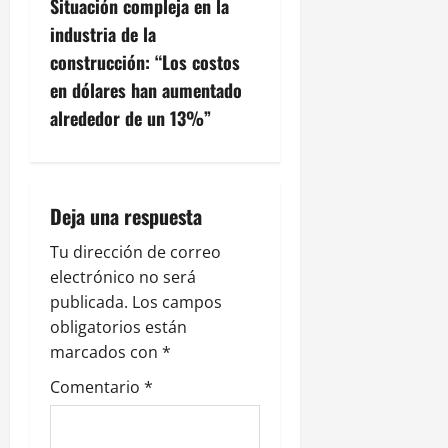
Situación compleja en la
a
industria de la
c
construcción: “Los costos
en dólares han aumentado
i
alrededor de un 13%”
ó
n
Deja una respuesta
d
Tu dirección de correo
e
electrónico no será
publicada.
Los campos
e
obligatorios están
n
marcados con
*
Comentario
*
t
r