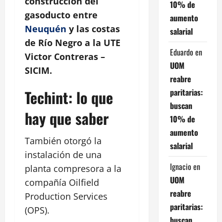
construcción del
10% de
gasoducto entre
aumento
Neuquén
y las costas
salarial
de Río Negro a la UTE
Eduardo
en
Victor Contreras –
UOM
SICIM.
reabre
paritarias:
Techint: lo que
buscan
hay que saber
10% de
aumento
También otorgó la
salarial
instalación de una
Ignacio
en
planta compresora a la
UOM
compañía Oilfield
reabre
Production Services
paritarias:
(OPS).
buscan