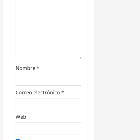
a
d
a
s
Nombre
*
Correo electrónico
*
Web