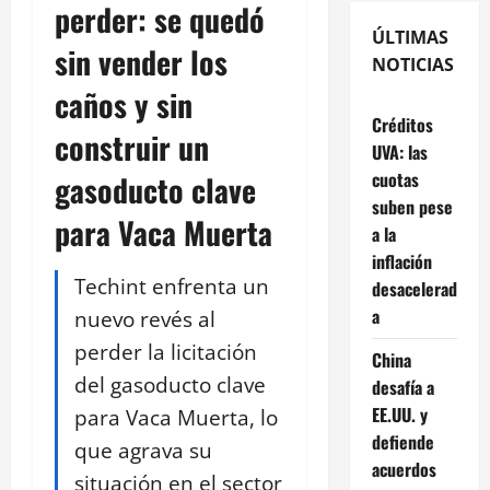
perder: se quedó
ÚLTIMAS
sin vender los
NOTICIAS
caños y sin
Créditos
construir un
UVA: las
cuotas
gasoducto clave
suben pese
para Vaca Muerta
a la
inflación
Techint enfrenta un
desacelerad
a
nuevo revés al
perder la licitación
China
del gasoducto clave
desafía a
EE.UU. y
para Vaca Muerta, lo
defiende
que agrava su
acuerdos
situación en el sector