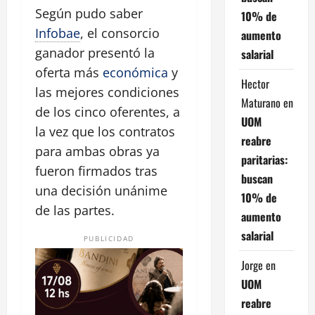
Según pudo saber
10% de
Infobae
, el consorcio
aumento
ganador presentó la
salarial
oferta más
económica
y
Hector
las mejores condiciones
Maturano
en
de los cinco oferentes, a
UOM
la vez que los contratos
reabre
para ambas obras ya
paritarias:
fueron firmados tras
buscan
una decisión unánime
10% de
de las partes.
aumento
salarial
PUBLICIDAD
Jorge
en
UOM
reabre