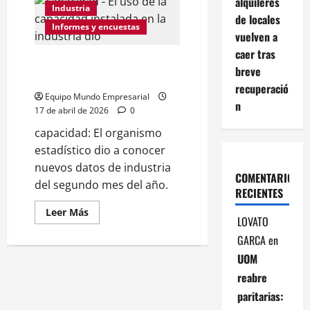
alquileres
el
Industria
de locales
uso
Informes y encuestas
de
vuelven a
capacidad
instalada
caer tras
mejoró
El uso de la capacidad instalada
fuerte
breve
en la industria dio
recuperació
Equipo Mundo Empresarial
n
17 de abril de 2026
0
capacidad: El organismo
estadístico dio a conocer
nuevos datos de industria
COMENTARIOS
del segundo mes del año.
RECIENTES
Leer
Leer Más
LOVATO
más
acerca
GARCA
en
de
El
UOM
uso
de
reabre
la
capacidad
paritarias:
instalada
en