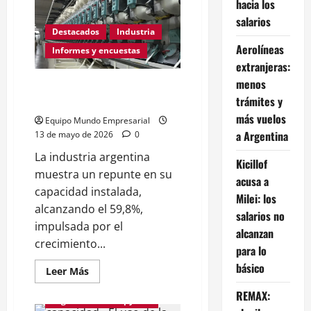
industria
hacia los
metalúrgica
salarios
cayó
fuerte
Destacados
Industria
en
Aerolíneas
abril
Informes y encuestas
y
extranjeras:
el
uso
menos
Industria: el uso de capacidad
de
la
trámites y
instalada mejoró fuerte
capacidad
más vuelos
instalada
Equipo Mundo Empresarial
tocó
a Argentina
13 de mayo de 2026
0
un
nuevo
La industria argentina
mínimo
Kicillof
de
muestra un repunte en su
cuatro
acusa a
años
capacidad instalada,
Milei: los
alcanzando el 59,8%,
salarios no
impulsada por el
alcanzan
crecimiento...
para lo
básico
Leer
Leer Más
más
acerca
REMAX:
de
Digitalización de pymes
Industria: