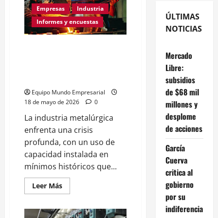
Empresas
Industria
ÚLTIMAS
Informes y encuestas
NOTICIAS
La industria metalúrgica cayó
Mercado
fuerte en abril y el uso de la
Libre:
capacidad instalada tocó un
nuevo mínimo de cuatro años
subsidios
de $68 mil
Equipo Mundo Empresarial
18 de mayo de 2026
0
millones y
desplome
La industria metalúrgica
de acciones
enfrenta una crisis
profunda, con un uso de
García
capacidad instalada en
Cuerva
mínimos históricos que...
critica al
gobierno
Leer
Leer Más
más
por su
acerca
de
indiferencia
La