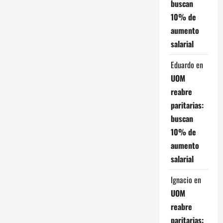
buscan
la
industria
10% de
dio
aumento
salarial
Eduardo
en
UOM
reabre
paritarias:
buscan
10% de
aumento
salarial
Ignacio
en
UOM
reabre
paritarias: