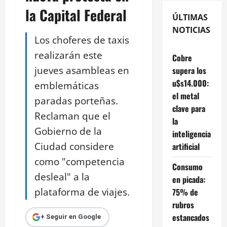
la Capital Federal
ÚLTIMAS
NOTICIAS
Los choferes de taxis
realizarán este
Cobre
jueves asambleas en
supera los
u$s14.000:
emblemáticas
el metal
paradas porteñas.
clave para
Reclaman que el
la
Gobierno de la
inteligencia
Ciudad considere
artificial
como "competencia
Consumo
desleal" a la
en picada:
plataforma de viajes.
75% de
rubros
estancados
+ Seguir en Google