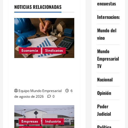
encuestas
NOTICIAS RELACIONADAS
Internacional
Mundo del
vino
Mundo
Economía
Sindicatos
Empresarial
Escala salarial encargados
TV
de edificio 2026: sueldos
Nacional
por categoría
Equipo Mundo Empresarial
6
Opinión
de agosto de 2026
0
Poder
Judicial
Empresas
Industria
Política