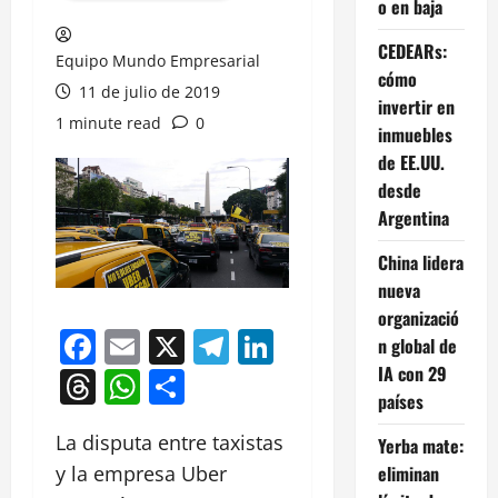
o en baja
CEDEARs:
Equipo Mundo Empresarial
cómo
11 de julio de 2019
invertir en
1 minute read
0
inmuebles
de EE.UU.
desde
Argentina
China lidera
nueva
organizació
Facebook
Email
X
Telegram
LinkedIn
n global de
IA con 29
Threads
WhatsApp
Compartir
países
La disputa entre taxistas
Yerba mate:
eliminan
y la empresa Uber