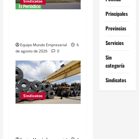
Sindicatos
Principales
Adamobili cierra tras 60
años: 15 empleados
Provincias
pierden su trabajo
Servicios
Equipo Mundo Empresarial
6
de agosto de 2026
0
Sin
categoría
Sindicatos
Sindicatos
UOM reabre paritarias:
buscan 10% de aumento
salarial