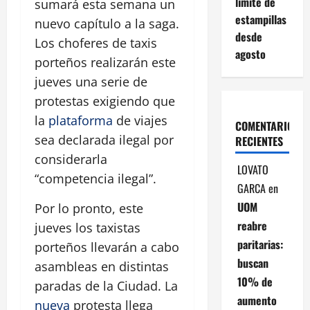
límite de
sumará esta semana un
estampillas
nuevo capítulo a la saga.
desde
Los choferes de taxis
agosto
porteños realizarán este
jueves una serie de
protestas exigiendo que
la
plataforma
de viajes
COMENTARIOS
sea declarada ilegal por
RECIENTES
considerarla
LOVATO
“competencia ilegal”.
GARCA
en
UOM
Por lo pronto, este
reabre
jueves los taxistas
paritarias:
porteños llevarán a cabo
buscan
asambleas en distintas
10% de
paradas de la Ciudad. La
aumento
nueva
protesta llega