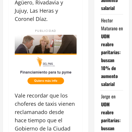
Agüero, Rivadavia y
salarial
Jujuy, Las Heras y
Coronel Díaz.
Hector
Maturano
en
PUBLICIDAD
UOM
reabre
paritarias:
buscan
10% de
aumento
salarial
Vale recordar que los
Jorge
en
choferes de taxis vienen
UOM
reclamanado desde
reabre
paritarias:
hace tiempo que el
buscan
Gobierno de la Ciudad