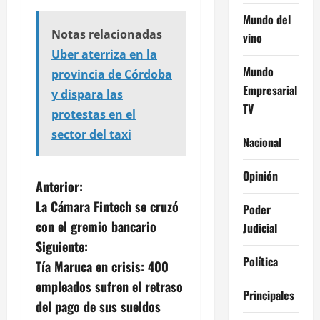
Mundo del
Notas relacionadas
vino
Uber aterriza en la
Mundo
provincia de Córdoba
Empresarial
y dispara las
TV
protestas en el
sector del taxi
Nacional
Opinión
N
Anterior:
La Cámara Fintech se cruzó
Poder
a
con el gremio bancario
Judicial
v
Siguiente:
Política
Tía Maruca en crisis: 400
e
empleados sufren el retraso
Principales
g
del pago de sus sueldos