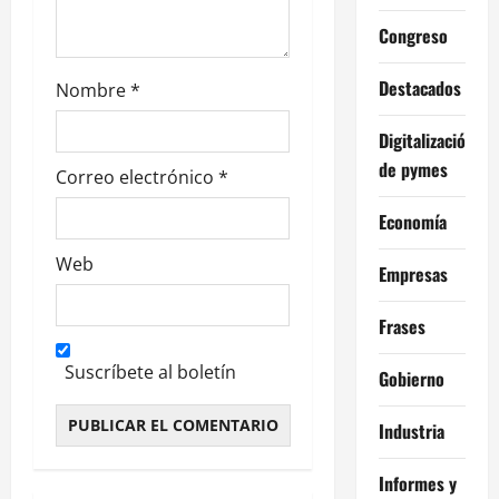
r
Congreso
a
d
Destacados
Nombre
*
a
Digitalización
de pymes
s
Correo electrónico
*
Economía
Web
Empresas
Frases
Suscríbete al boletín
Gobierno
Industria
Alternative:
Informes y