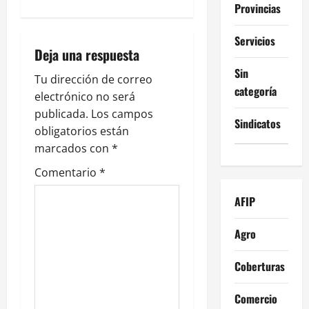
Provincias
a
Servicios
c
Deja una respuesta
i
Sin
Tu dirección de correo
categoría
electrónico no será
ó
publicada.
Los campos
Sindicatos
n
obligatorios están
marcados con
*
d
Comentario
*
e
AFIP
e
Agro
n
Coberturas
t
Comercio