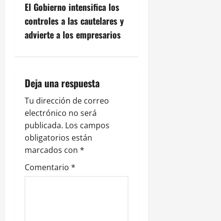
g
El Gobierno intensifica los
controles a las cautelares y
a
advierte a los empresarios
c
i
Deja una respuesta
ó
Tu dirección de correo
n
electrónico no será
publicada.
Los campos
d
obligatorios están
e
marcados con
*
Comentario
*
e
n
t