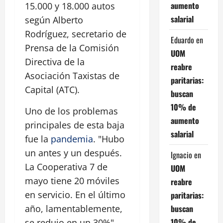
aumento
15.000 y 18.000 autos
salarial
según Alberto
Rodríguez, secretario de
Eduardo
en
Prensa de la Comisión
UOM
Directiva de la
reabre
Asociación Taxistas de
paritarias:
Capital (ATC).
buscan
10% de
Uno de los problemas
aumento
principales de esta baja
salarial
fue la
pandemia
. "Hubo
un antes y un después.
Ignacio
en
La Cooperativa 7 de
UOM
mayo tiene 20 móviles
reabre
en servicio. En el último
paritarias:
buscan
año, lamentablemente,
10% de
se redujo en un 30%",