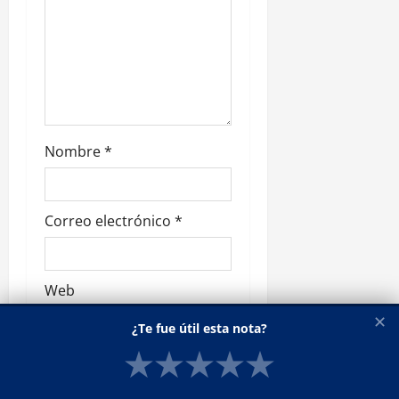
r
a
d
a
Nombre
*
s
Correo electrónico
*
Web
✕
¿Te fue útil esta nota?
★
★
★
★
★
Suscríbete al boletín