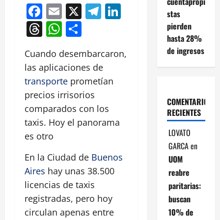
cuentapropi
Facebook
Email
X
Telegram
LinkedIn
stas
Threads
WhatsApp
Compartir
pierden
hasta 28%
de ingresos
Cuando desembarcaron,
las aplicaciones de
transporte
prometían
precios irrisorios
COMENTARIOS
comparados con los
RECIENTES
taxis. Hoy el panorama
LOVATO
es otro
GARCA
en
En la Ciudad de
Buenos
UOM
Aires
hay unas 38.500
reabre
licencias de taxis
paritarias:
registradas, pero hoy
buscan
10% de
circulan apenas entre