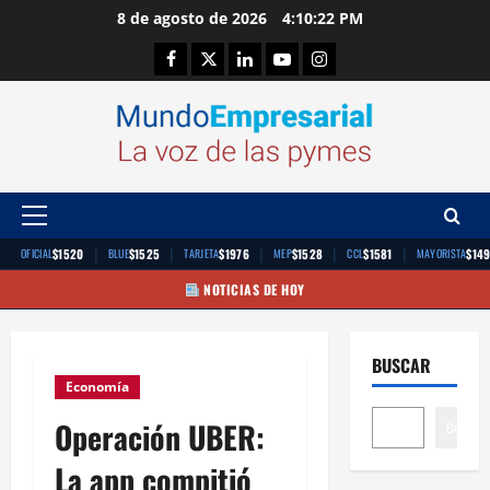
Saltar
8 de agosto de 2026
4:10:23 PM
al
Facebook
Twitter
Linkedin
Youtube
Instagram
contenido
Menú
principal
|
|
|
|
|
$1520
$1525
$1976
$1528
$1581
$14
OFICIAL
BLUE
TARJETA
MEP
CCL
MAYORISTA
NOTICIAS DE HOY
BUSCAR
Economía
Operación UBER:
Buscar
La app compitió