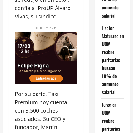
aumento
confía a iProUP Álvaro
salarial
Vivas, su síndico.
Hector
PUBLICIDAD
Maturano
en
UOM
reabre
paritarias:
buscan
10% de
aumento
salarial
Por su parte, Taxi
Premium hoy cuenta
Jorge
en
con 3.500 coches
UOM
asociados. Su CEO y
reabre
fundador, Martin
paritarias: