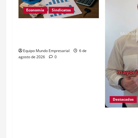
Economía
Sindicatos
Escala salarial encargados de
edificio 2026: sueldos por
categoría
Equipo Mundo Empresarial
6 de
agosto de 2026
0
Destacados
Ojo que Merca
podría descont
deuda de terce