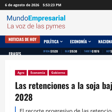
Saltar
6 de agosto de 2026
5:53:24 PM
al
contenido
NOTICIAS DE HOY
POLÍTICA
ECONOMÍA
NACION
|
|
|
$1520
$1530
$1976
$
OFICIAL
BLUE
TARJETA
MEP
FRASES
Agro
Economía
Gobierno
Las retenciones a la soja b
2028
El recorte progresivo de las retencion