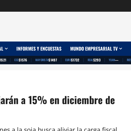
AL
INFORMES Y ENCUESTAS
MUNDO EMPRESARIAL TV
|
|
|
|
|
|
1521
$1576
$1497
$1732
$293
—
CCL
MAYORISTA
EURO
REAL
YUAN
RIE
ajarán a 15% en diciembre de
es a la soja busca aliviar la carga fiscal