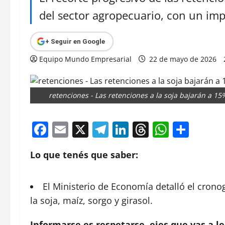
del sector agropecuario, con un impac
+ Seguir en Google
Equipo Mundo Empresarial
22 de mayo de 2026
retenciones - Las retenciones a la soja bajarán a 1
Facebook
Email
X
Telegram
LinkedIn
Threads
Whats
Comp
Lo que tenés que saber:
El Ministerio de
Economía
detalló el crono
la soja, maíz, sorgo y girasol.
Informarse es respetarse, ejes que vas a le