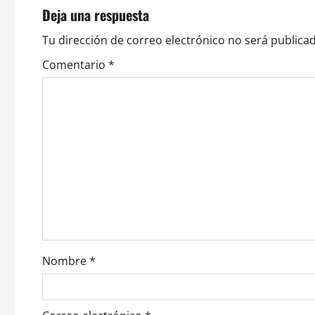
g
Deja una respuesta
a
Tu dirección de correo electrónico no será publicad
c
Comentario
*
i
ó
n
d
e
e
Nombre
*
n
t