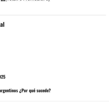
al
025
 argentinos ¿Por qué sucede?