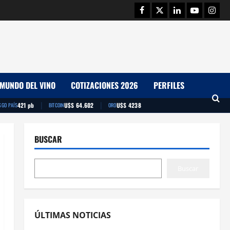
Facebook
Twitter
Linkedin
Youtube
Insta
MUNDO DEL VINO
COTIZACIONES 2026
PERFILES
|
|
421 pb
U$S 64.602
U$S 4238
SGO PAÍS
BITCOIN
ORO
BUSCAR
Buscar
ÚLTIMAS NOTICIAS