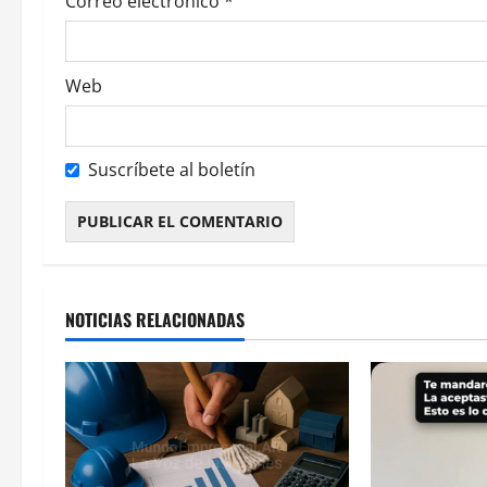
Correo electrónico
*
r
a
Web
d
a
Suscríbete al boletín
s
Alternative:
NOTICIAS RELACIONADAS