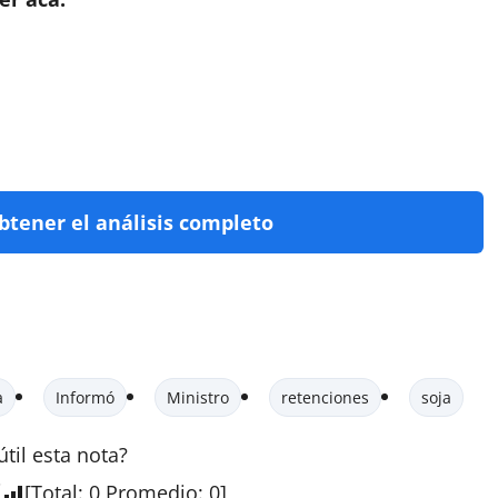
obtener el
análisis
completo
a
Informó
Ministro
retenciones
soja
útil esta
nota
?
[
Total
:
0
Promedio
:
0
]