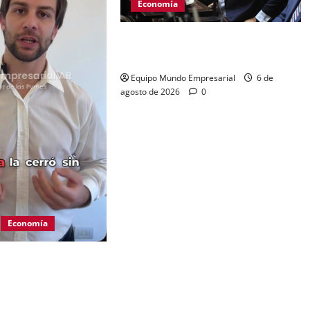
Economía
Senador Benegas Lynch en la mira
por asesoría en tierras rurales
Equipo Mundo Empresarial
6 de
agosto de 2026
0
Economía
do Pago ahora
arte de tu cuenta
ros sin orden