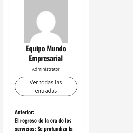
Equipo Mundo
Empresarial
Administrator
Ver todas las
entradas
N
Anterior:
El regreso de la era de los
a
servicios: Se profundiza la