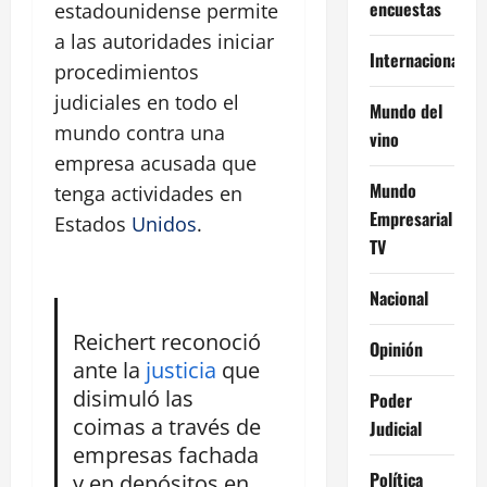
encuestas
estadounidense permite
a las autoridades iniciar
Internacional
procedimientos
judiciales en todo el
Mundo del
mundo contra una
vino
empresa acusada que
Mundo
tenga actividades en
Empresarial
Estados
Unidos
.
TV
Nacional
Reichert reconoció
Opinión
ante la
justicia
que
disimuló las
Poder
coimas a través de
Judicial
empresas fachada
Política
y en depósitos en