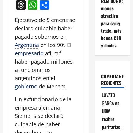
REM BCRA:
Threads
WhatsApp
Compartir
menos
atractivo
Ejecutivo de Siemens se
para carry
declaró culpable haber
trade, más
pagado sobornos en
bonos CER
Argentina
en los 90′. El
y duales
empresario
afirmó
haber pagado millones
a funcionarios
COMENTARIOS
argentinos en el
RECIENTES
gobierno
de Menem
LOVATO
Un exfuncionario de la
GARCA
en
empresa alemana
UOM
Siemens se declaró
reabre
culpable de haber
paritarias:
desembolsado