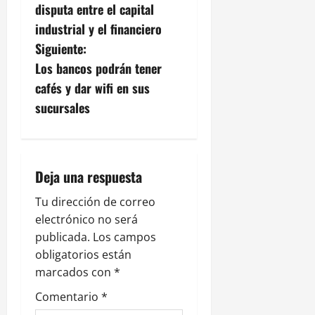
v
disputa entre el capital
industrial y el financiero
e
Siguiente:
g
Los bancos podrán tener
cafés y dar wifi en sus
a
sucursales
c
i
Deja una respuesta
ó
Tu dirección de correo
n
electrónico no será
publicada.
Los campos
d
obligatorios están
e
marcados con
*
Comentario
*
e