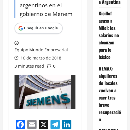
a Argentina
argentinos en el
gobierno de Menem
Kicillof
acusa a
Milei: los
+ Seguir en Google
salarios no
alcanzan
para lo
Equipo Mundo Empresarial
básico
16 de marzo de 2018
3 minutes read
0
REMAX:
alquileres
de locales
vuelven a
caer tras
breve
recuperació
n
Facebook
Email
X
Telegram
LinkedIn