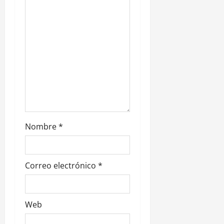
n
t
r
a
d
a
Nombre
*
s
Correo electrónico
*
Web