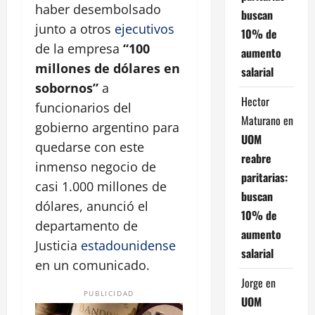
haber desembolsado
buscan
junto a otros
ejecutivos
10% de
de la empresa
“100
aumento
millones de dólares en
salarial
sobornos”
a
Hector
funcionarios del
Maturano
en
gobierno argentino para
UOM
quedarse con este
reabre
inmenso negocio de
paritarias:
casi 1.000 millones de
buscan
dólares, anunció el
10% de
departamento de
aumento
Justicia
estadounidense
salarial
en un comunicado.
Jorge
en
PUBLICIDAD
UOM