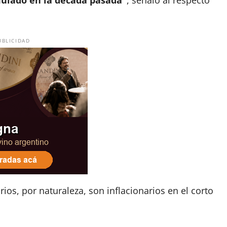
umulado en la década pasada"
, señaló al respecto
UBLICIDAD
rios, por naturaleza, son inflacionarios en el corto