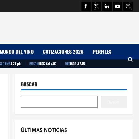
Facebook
Twitter
Linkedin
Youtube
Insta
MUNDO DEL VINO
COTIZACIONES 2026
PERFILES
|
|
421 pb
U$S 64.487
U$S 4245
SGO PAÍS
BITCOIN
ORO
BUSCAR
Buscar
ÚLTIMAS NOTICIAS