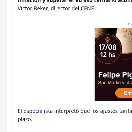
inflación y superar el atraso tarifario ac
Víctor Beker, director del CENE.
P
El
especialista
interpretó que los ajustes tarifa
plazo.