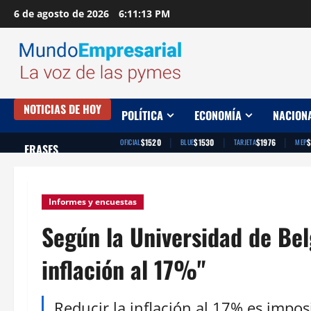
Saltar
6 de agosto de 2026
6:11:14 PM
al
contenido
NOTICIAS DE HOY
POLÍTICA
ECONOMÍA
NACION
|
|
|
$1520
$1530
$1976
$
OFICIAL
BLUE
TARJETA
MEP
FRASES
Informes y encuestas
Según la Universidad de Bel
inflación al 17%"
Reducir la inflación al 17% es imposib