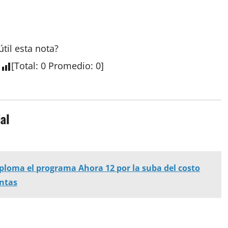
útil esta
nota
?
[
Total
:
0
Promedio
:
0
]
al
ploma el programa Ahora 12 por la suba del costo
entas