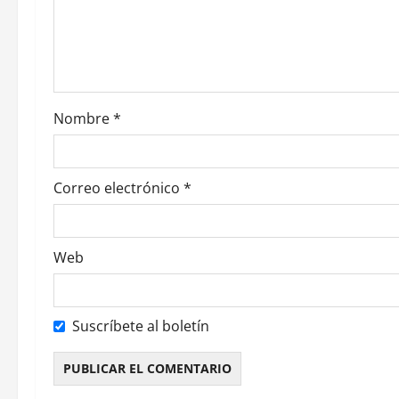
d
e
e
Nombre
*
n
t
Correo electrónico
*
r
a
Web
d
a
Suscríbete al boletín
s
Alternative: