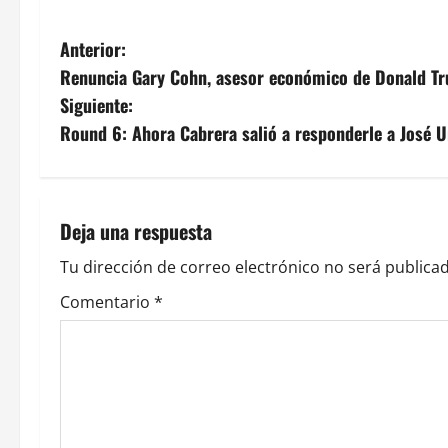
N
Anterior:
Renuncia Gary Cohn, asesor económico de Donald Tr
a
Siguiente:
v
Round 6: Ahora Cabrera salió a responderle a José U
e
g
Deja una respuesta
a
Tu dirección de correo electrónico no será publicad
c
Comentario
*
i
ó
n