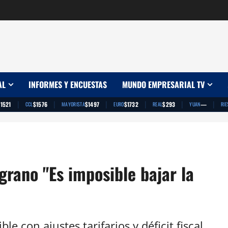
AL
INFORMES Y ENCUESTAS
MUNDO EMPRESARIAL TV
|
|
|
|
|
|
1521
$1576
$1497
$1732
$293
—
CCL
MAYORISTA
EURO
REAL
YUAN
RIE
grano "Es imposible bajar la
le con ajustes tarifarios y déficit fiscal.