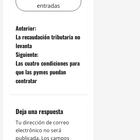
entradas
N
Anterior:
La recaudación tributaria no
a
levanta
v
Siguiente:
Las cuatro condiciones para
e
que las pymes puedan
g
contratar
a
c
Deja una respuesta
i
Tu dirección de correo
electrónico no será
ó
publicada.
Los campos