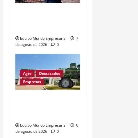
Caputo llama «tarados» a
críticos de la industria y
la UIA responde
Equipo Mundo Empresarial
7
de agosto de 2026
0
Agro
Destacados
Empresas
Metalfor recorta 225
empleos por caída del
60% en ventas
Equipo Mundo Empresarial
6
de agosto de 2026
0