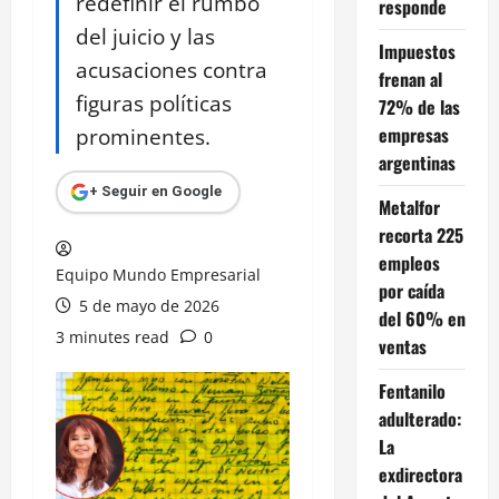
redefinir el rumbo
responde
del juicio y las
Impuestos
acusaciones contra
frenan al
figuras políticas
72% de las
prominentes.
empresas
argentinas
+ Seguir en Google
Metalfor
recorta 225
empleos
Equipo Mundo Empresarial
por caída
5 de mayo de 2026
del 60% en
3 minutes read
0
ventas
Fentanilo
adulterado:
La
exdirectora