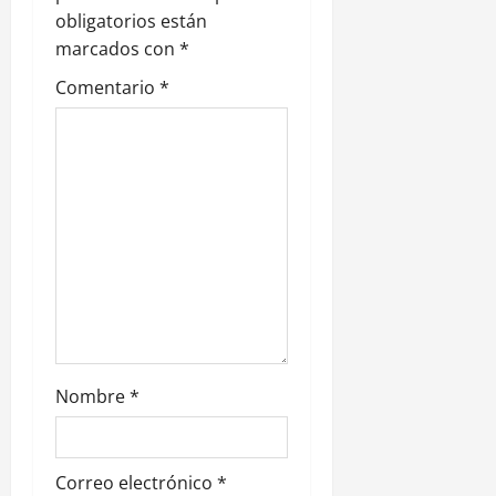
n
obligatorios están
marcados con
*
d
Comentario
*
e
e
n
t
r
a
d
Nombre
*
a
s
Correo electrónico
*