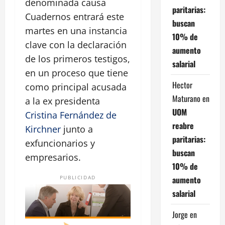
denominada causa
paritarias:
Cuadernos entrará este
buscan
martes en una instancia
10% de
clave con la declaración
aumento
de los primeros testigos,
salarial
en un proceso que tiene
Hector
como principal acusada
Maturano
en
a la ex presidenta
UOM
Cristina Fernández de
reabre
Kirchner
junto a
paritarias:
exfuncionarios y
buscan
empresarios.
10% de
aumento
PUBLICIDAD
salarial
Jorge
en