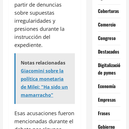
partir de denuncias
Coberturas
sobre supuestas
irregularidades y
Comercio
presiones durante la
instrucción del
Congreso
expediente.
Destacados
Notas relacionadas
Digitalización
Giacomini sobre la
de pymes
política monetaria
Economía
de Milei: "Ha sido un
mamarracho"
Empresas
Frases
Esas acusaciones fueron
mencionadas durante el
Gobierno