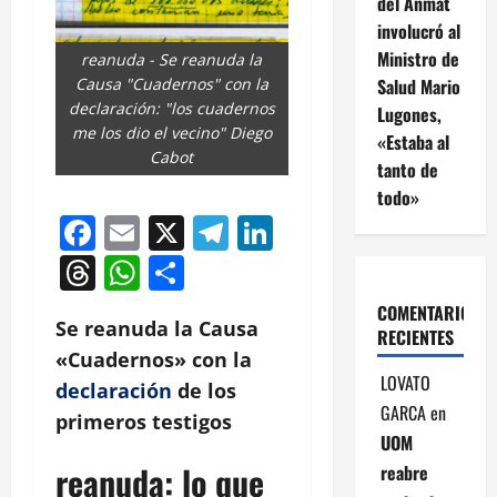
del Anmat
involucró al
Ministro de
reanuda - Se reanuda la
Salud Mario
Causa "Cuadernos" con la
declaración: "los cuadernos
Lugones,
me los dio el vecino" Diego
«Estaba al
Cabot
tanto de
todo»
Facebook
Email
X
Telegram
LinkedIn
Threads
WhatsApp
Compartir
COMENTARIOS
Se reanuda la Causa
RECIENTES
«Cuadernos» con la
LOVATO
declaración
de los
GARCA
en
primeros testigos
UOM
reanuda: lo que
reabre