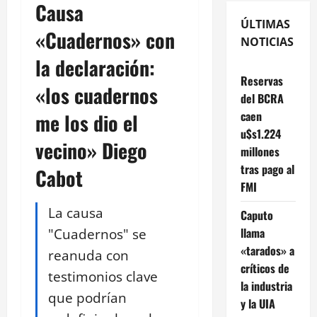
Causa
ÚLTIMAS
«Cuadernos» con
NOTICIAS
la declaración:
Reservas
«los cuadernos
del BCRA
caen
me los dio el
u$s1.224
vecino» Diego
millones
tras pago al
Cabot
FMI
La causa
Caputo
"Cuadernos" se
llama
«tarados» a
reanuda con
críticos de
testimonios clave
la industria
que podrían
y la UIA