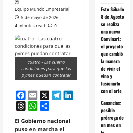
Este Sábado
Equipo Mundo Empresarial
8 de Agosto
5 de mayo de 2026
se realiza
4 minutes read
0
una nueva
Convinart:
el proyecto
que cambió
la manera
cuatro - Las cuatro
de vivir el
condiciones para que las
pymes puedan contratar
vino y
fusionarlo
con el arte
Facebook
Email
X
Telegram
LinkedIn
Ganancias:
Threads
WhatsApp
Compartir
posible
prórroga de
El Gobierno nacional
un mes en
puso en marcha el
la