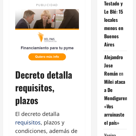
Tostado y
PUBLICIDAD
Le Blé: 15
locales
menos en
Buenos
Aires
Alejandro
Jose
Decreto detalla
Román
en
Milei ataca
requisitos,
a De
plazos
Mendiguren:
«Vos
El decreto detalla
arruinaste
requisitos
, plazos y
el país»
condiciones, además de
Yanina