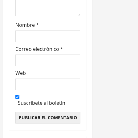
d
a
Nombre
*
s
Correo electrónico
*
Web
Suscríbete al boletín
Alternative: