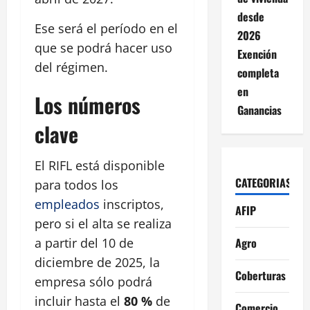
desde
Ese será el período en el
2026
que se podrá hacer uso
Exención
del régimen.
completa
en
Los números
Ganancias
clave
El RIFL está disponible
CATEGORIAS
para todos los
empleados
inscriptos,
AFIP
pero si el alta se realiza
Agro
a partir del 10 de
diciembre de 2025, la
Coberturas
empresa sólo podrá
incluir hasta el
80 %
de
Comercio