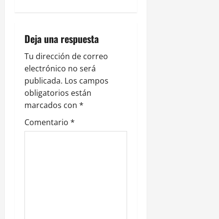
c
i
Deja una respuesta
ó
Tu dirección de correo
n
electrónico no será
publicada.
Los campos
d
obligatorios están
e
marcados con
*
Comentario
*
e
n
t
r
a