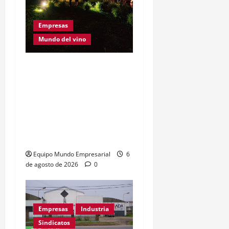
Empresas
Mundo del vino
Este Sábado 8 de Agosto
se realiza una nueva
Convinart: el proyecto
que cambió la manera de
vivir el vino y fusionarlo
con el arte
Equipo Mundo Empresarial
6
de agosto de 2026
0
Empresas
Industria
Sindicatos