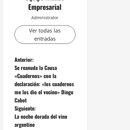
Empresarial
Administrator
Ver todas las
entradas
N
Anterior:
Se reanuda la Causa
a
«Cuadernos» con la
v
declaración: «los cuadernos
me los dio el vecino» Diego
e
Cabot
g
Siguiente:
La noche dorada del vino
a
argentino