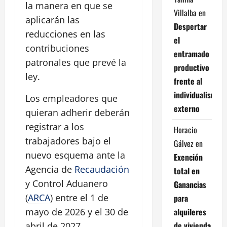
la manera en que se
Villalba
en
aplicarán las
Despertar
reducciones en las
el
contribuciones
entramado
patronales que prevé la
productivo
ley.
frente al
individualismo
Los empleadores que
externo
quieran adherir deberán
registrar a los
Horacio
trabajadores bajo el
Gálvez
en
nuevo esquema ante la
Exención
Agencia de
Recaudación
total en
y Control Aduanero
Ganancias
(
ARCA
) entre el 1 de
para
alquileres
mayo de 2026 y el 30 de
de vivienda
abril de 2027.