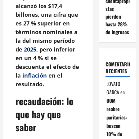
cuentapropi
alcanzó los
$17,4
stas
billones
, una cifra que
pierden
es
27 %
superior en
hasta 28%
de ingresos
términos nominales a
la del mismo período
de
2025
, pero inferior
en un
4 %
si se
COMENTARIOS
descuenta el efecto de
RECIENTES
la
inflación
en el
LOVATO
resultado.
GARCA
en
recaudación: lo
UOM
reabre
que hay que
paritarias:
saber
buscan
10% de