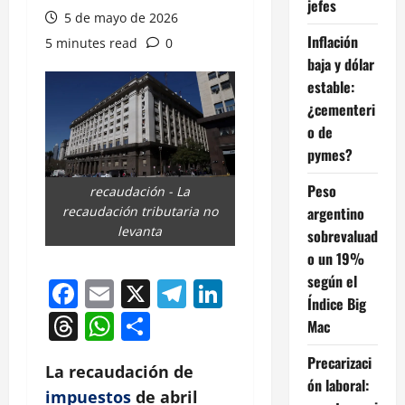
jefes
5 de mayo de 2026
Inflación
5 minutes read
0
baja y dólar
estable:
¿cementeri
o de
pymes?
Peso
recaudación - La
argentino
recaudación tributaria no
levanta
sobrevaluad
o un 19%
según el
Facebook
Email
X
Telegram
LinkedIn
Índice Big
Threads
WhatsApp
Compartir
Mac
Precarizaci
La recaudación de
ón laboral:
impuestos
de abril