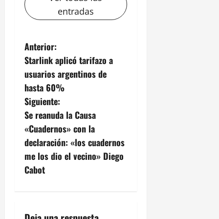
entradas
N
Anterior:
Starlink aplicó tarifazo a
a
usuarios argentinos de
v
hasta 60%
Siguiente:
e
Se reanuda la Causa
g
«Cuadernos» con la
declaración: «los cuadernos
a
me los dio el vecino» Diego
c
Cabot
i
ó
Deja una respuesta