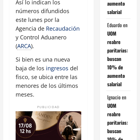
Así lo indican los
aumento
números difundidos
salarial
este lunes por la
Eduardo
en
Agencia de
Recaudación
UOM
y Control Aduanero
reabre
(
ARCA
).
paritarias:
buscan
Si bien es una nueva
10% de
baja de los
ingresos
del
aumento
fisco, se ubica entre las
salarial
menores de los últimos
meses.
Ignacio
en
UOM
PUBLICIDAD
reabre
paritarias:
buscan
10% de