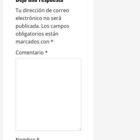
n
Tu dirección de correo
electrónico no será
d
publicada.
Los campos
e
obligatorios están
marcados con
*
e
Comentario
*
n
t
r
a
d
a
Nombre
*