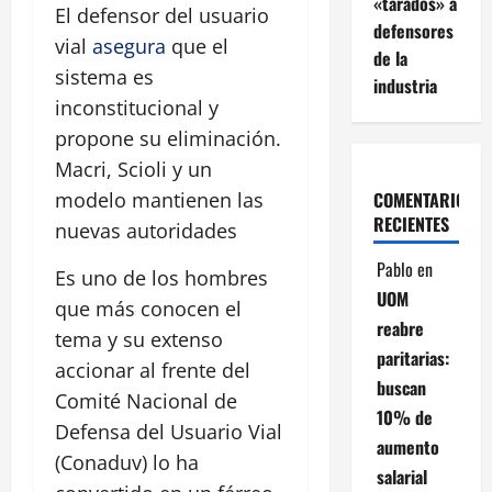
«tarados» a
El defensor del usuario
defensores
vial
asegura
que el
de la
sistema es
industria
inconstitucional y
propone su eliminación.
Macri, Scioli y un
COMENTARIOS
modelo mantienen las
RECIENTES
nuevas autoridades
Pablo
en
Es uno de los hombres
UOM
que más conocen el
reabre
tema y su extenso
paritarias:
accionar al frente del
buscan
Comité Nacional de
10% de
Defensa del Usuario Vial
aumento
(Conaduv) lo ha
salarial