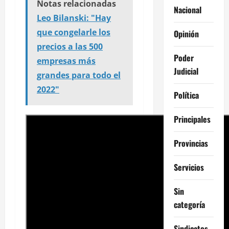
Notas relacionadas
Nacional
Leo Bilanski: "Hay
que congelarle los
Opinión
precios a las 500
Poder
empresas más
Judicial
grandes para todo el
2022"
Política
Principales
Provincias
Servicios
Sin
categoría
Sindicatos