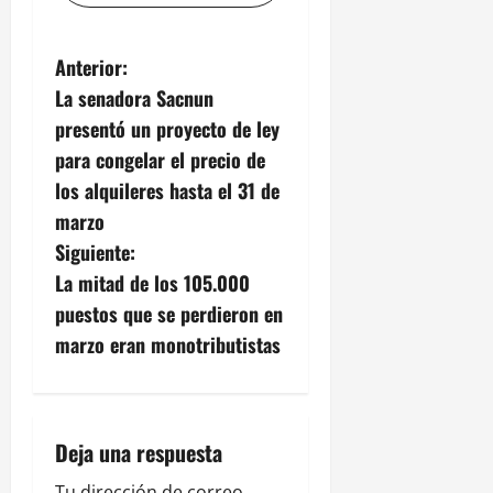
N
Anterior:
La senadora Sacnun
a
presentó un proyecto de ley
v
para congelar el precio de
los alquileres hasta el 31 de
e
marzo
g
Siguiente:
La mitad de los 105.000
a
puestos que se perdieron en
c
marzo eran monotributistas
i
ó
Deja una respuesta
n
Tu dirección de correo