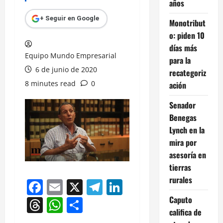
años
+ Seguir en Google
Monotribut
o: piden 10
días más
Equipo Mundo Empresarial
para la
6 de junio de 2020
recategoriz
8 minutes read
0
ación
Senador
Benegas
Lynch en la
mira por
asesoría en
tierras
rurales
Facebook
Email
X
Telegram
LinkedIn
Caputo
Threads
WhatsApp
Compartir
califica de