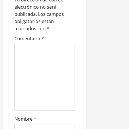
electrónico no será
d
publicada.
Los campos
e
obligatorios están
marcados con
*
e
Comentario
*
n
t
r
a
d
a
s
Nombre
*