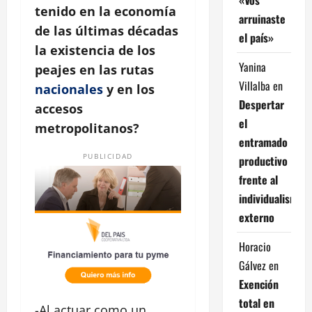
tenido en la economía
arruinaste
de las últimas décadas
el país»
la existencia de los
Yanina
peajes en las rutas
Villalba
en
nacionales
y en los
Despertar
accesos
el
metropolitanos?
entramado
PUBLICIDAD
productivo
frente al
individualismo
externo
Horacio
Gálvez
en
Exención
total en
-Al actuar como un