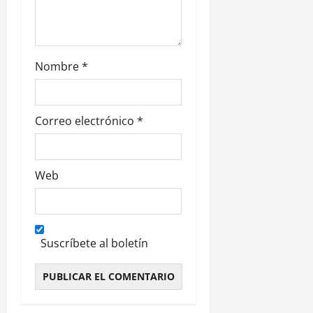
a
d
Nombre
*
a
s
Correo electrónico
*
Web
Suscríbete al boletín
Alternative: