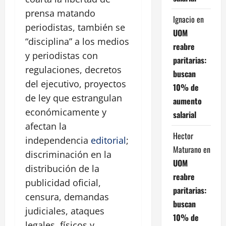
prensa matando
Ignacio
en
periodistas, también se
UOM
“disciplina” a los medios
reabre
y periodistas con
paritarias:
regulaciones, decretos
buscan
del ejecutivo, proyectos
10% de
de ley que estrangulan
aumento
económicamente y
salarial
afectan la
Hector
independencia
editorial
;
Maturano
en
discriminación en la
UOM
distribución de la
reabre
publicidad oficial,
paritarias:
censura, demandas
buscan
judiciales, ataques
10% de
legales, físicos y