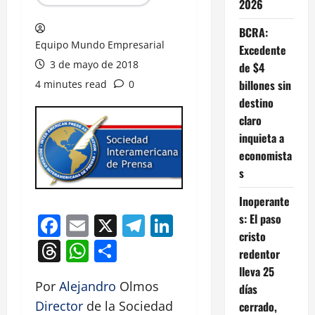
2026
BCRA:
Equipo Mundo Empresarial
Excedente
3 de mayo de 2018
de $4
billones sin
4 minutes read
0
destino
claro
inquieta a
economista
s
Inoperante
s: El paso
Facebook
Email
X
Telegram
LinkedIn
cristo
Threads
WhatsApp
Compartir
redentor
lleva 25
Por
Alejandro
Olmos
días
Director
de la Sociedad
cerrado,