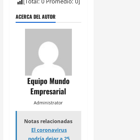
[
Total
:
0
Promedio
:
0
]
ACERCA DEL AUTOR
Equipo Mundo
Empresarial
Administrator
Notas relacionadas
El coronavirus
podría dejar a 25