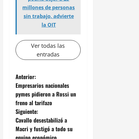
millones de personas
sin trabajo, advierte
la OIT
Ver todas las
entradas
N
Anterior:
Empresarios nacionales
a
pymes pidieron a Rossi un
v
freno al tarifazo
Siguiente:
e
Cavallo desestabilizó a
g
Macri y fustigó a todo su
equipo económico