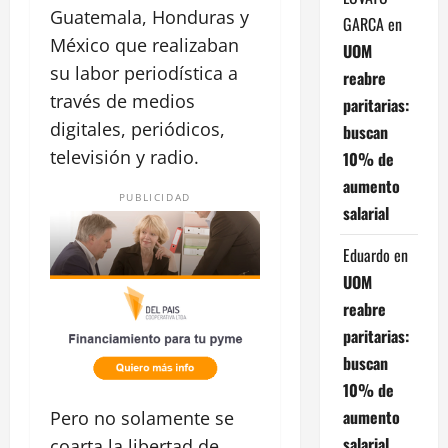
Guatemala, Honduras y
GARCA
en
México que realizaban
UOM
su labor periodística a
reabre
través de medios
paritarias:
digitales, periódicos,
buscan
televisión y radio.
10% de
aumento
PUBLICIDAD
salarial
Eduardo
en
UOM
reabre
paritarias:
buscan
10% de
aumento
Pero no solamente se
salarial
coarta la libertad de