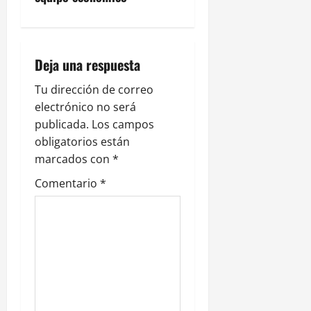
a
c
i
Deja una respuesta
ó
Tu dirección de correo
electrónico no será
n
publicada.
Los campos
obligatorios están
d
marcados con
*
e
Comentario
*
e
n
t
r