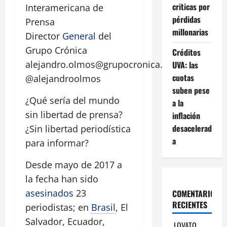
criticas por
Interamericana de
pérdidas
Prensa
millonarias
Director
General
del
Grupo Crónica
Créditos
alejandro.olmos@grupocronica.com.ar
UVA: las
cuotas
@alejandroolmos
suben pese
¿Qué sería del mundo
a la
sin libertad de prensa?
inflación
desacelerad
¿Sin libertad periodística
a
para informar?
Desde mayo de 2017 a
la fecha han sido
asesinados
23
COMENTARIOS
RECIENTES
periodistas; en
Brasil
, El
Salvador, Ecuador,
LOVATO