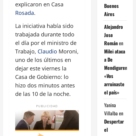
explicaron en Casa
Buenos
Rosada
.
Aires
La iniciativa había sido
Alejandro
trabajada durante todo
Jose
el día por el ministro de
Román
en
Milei ataca
Trabajo,
Claudio
Moroni,
a De
uno de los últimos en
Mendiguren:
dejar este viernes la
«Vos
Casa de Gobierno: lo
arruinaste
hizo dos minutos antes
el país»
de las 10 de la noche.
Yanina
PUBLICIDAD
Villalba
en
Despertar
el