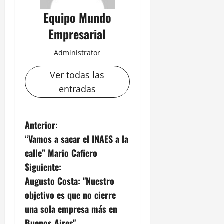
Equipo Mundo
Empresarial
Administrator
Ver todas las
entradas
N
Anterior:
“Vamos a sacar el INAES a la
a
calle” Mario Cafiero
v
Siguiente:
Augusto Costa: "Nuestro
e
objetivo es que no cierre
g
una sola empresa más en
Buenos Aires"