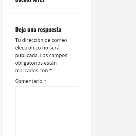
a
c
i
Deja una respuesta
ó
Tu dirección de correo
electrónico no será
n
publicada.
Los campos
obligatorios están
d
marcados con
*
e
Comentario
*
e
n
t
r