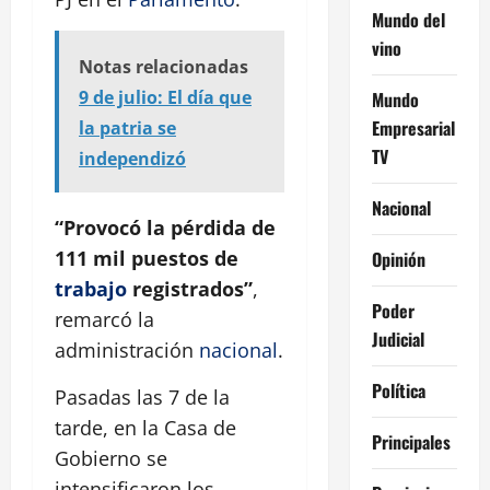
Mundo del
vino
Notas relacionadas
9 de julio: El día que
Mundo
Empresarial
la patria se
TV
independizó
Nacional
“Provocó la pérdida de
111 mil puestos de
Opinión
trabajo
registrados”
,
Poder
remarcó la
Judicial
administración
nacional
.
Política
Pasadas las 7 de la
tarde, en la Casa de
Principales
Gobierno se
intensificaron los