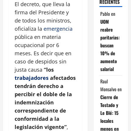
RECIENTES
El decreto, que lleva la
firma del Presidente y
Pablo
en
de todos los ministros,
UOM
oficializa la
emergencia
reabre
pública en materia
paritarias:
ocupacional por 6
buscan
10% de
meses. Es decir que en
aumento
caso de despidos sin
salarial
justa causa
“los
trabajadores
afectados
Raul
tendrán derecho a
Monsalvo
en
percibir el doble de la
Cierre de
indemnización
Tostado y
correspondiente de
Le Blé: 15
conformidad a la
locales
legislación vigente”
,
menos en