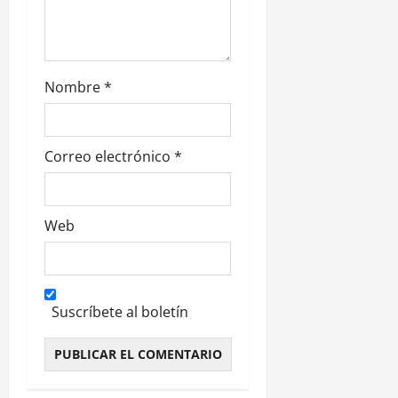
a
d
Nombre
*
a
s
Correo electrónico
*
Web
Suscríbete al boletín
Alternative: