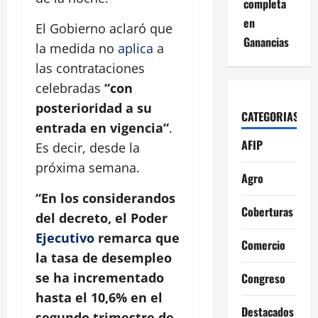
completa
en
El Gobierno aclaró que
Ganancias
la medida no
aplica
a
las contrataciones
celebradas
“con
posterioridad a su
CATEGORIAS
entrada en vigencia“
.
AFIP
Es decir, desde la
próxima semana.
Agro
“En los considerandos
Coberturas
del decreto, el Poder
Ejecutivo
remarca que
Comercio
la tasa de desempleo
se ha incrementado
Congreso
hasta el 10,6% en el
Destacados
segundo trimestre de