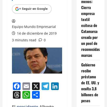
menos:
Cierra
+ Seguir en Google
empresa
textil
exitosa de
Equipo Mundo Empresarial
Catamarca
14 de diciembre de 2019
creada por
3 minutes read
0
un pool de
reconocidas
marcas
Gobierno
recibe
préstamo
de EE. UU. y
Facebook
Email
X
Telegram
LinkedIn
oculta 3,8
Threads
WhatsApp
Compartir
billones de
pesos
El
presidente
Alberto