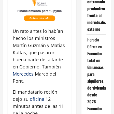
entramado
productivo
frente al
individualismo
externo
Un rato antes lo habían
hecho los ministros
Horacio
Martín Guzmán y Matías
Gálvez
en
Kulfas, que pasaron
Exención
buena parte de la tarde
total en
en Gobierno. También
Ganancias
Mercedes
Marcó del
para
Pont.
alquileres
de vivienda
El mandatario recién
desde
dejó su
oficina
12
2026
minutos antes de las 11
Exención
de la noche.