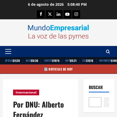
Saltar
6 de agosto de 2026
5:08:41 PM
al
Facebook
Twitter
Linkedin
Youtube
Instagram
contenido
Menú
principal
|
|
|
|
|
$1520
$1530
$1976
$1521
$1576
$149
OFICIAL
BLUE
TARJETA
MEP
CCL
MAYORISTA
NOTICIAS DE HOY
BUSCAR
Internacional
Por DNU: Alberto
Buscar
Fernández