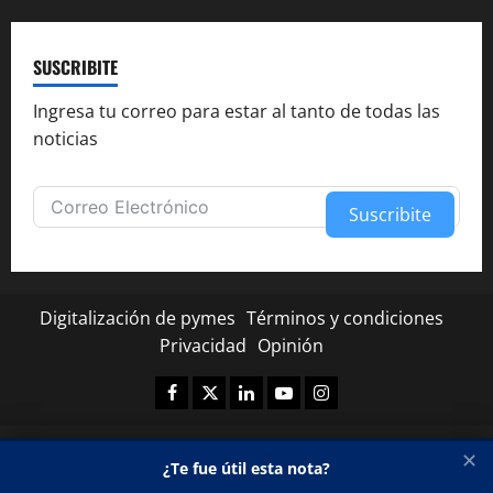
SUSCRIBITE
Ingresa tu correo para estar al tanto de todas las
noticias
Suscribite
Alternative:
Digitalización de pymes
Términos y condiciones
Privacidad
Opinión
Facebook
Twitter
Linkedin
Youtube
Instagram
✕
¿Te fue útil esta nota?
★
★
★
★
★
Copyright © Todos los derechos reservados.
|
MoreNews
por AF themes.