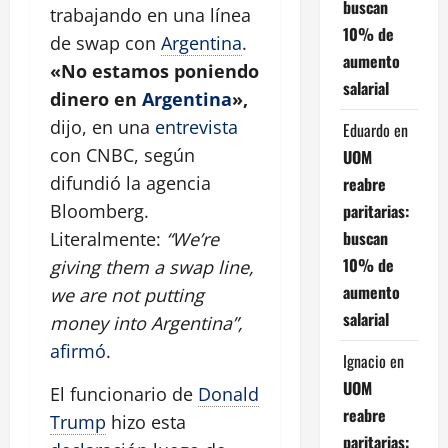
buscan
trabajando en una línea
10% de
de swap con
Argentina
.
aumento
«No estamos poniendo
salarial
dinero en
Argentina
»,
dijo, en una
entrevista
Eduardo
en
con CNBC, según
UOM
difundió la agencia
reabre
paritarias:
Bloomberg.
buscan
Literalmente:
“We’re
10% de
giving them a swap line,
aumento
we are not putting
salarial
money into Argentina”,
afirmó
.
Ignacio
en
UOM
El funcionario de
Donald
reabre
Trump
hizo esta
paritarias: