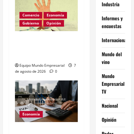
Industria
Comercio
Economía
Informes y
Gobierno
Opinión
encuestas
Morosidad Sistémica y el
Internacional
Círculo Vicioso de las
Mundo del
Tasas de Interés
vino
Equipo Mundo Empresarial
7
de agosto de 2026
0
Mundo
Empresarial
TV
Nacional
Economía
Opinión
Expectativas económicas
Poder