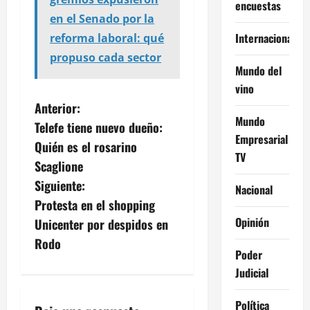
encuestas
en el Senado por la
Internacional
reforma laboral: qué
propuso cada sector
Mundo del
vino
N
Anterior:
Mundo
Telefe tiene nuevo dueño:
a
Empresarial
Quién es el rosarino
TV
v
Scaglione
Siguiente:
Nacional
e
Protesta en el shopping
g
Opinión
Unicenter por despidos en
Rodo
a
Poder
Judicial
c
Política