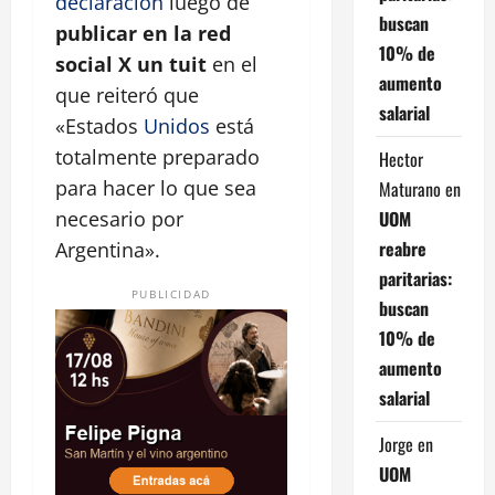
declaración
luego de
buscan
publicar en la red
10% de
social X un tuit
en el
aumento
que reiteró que
salarial
«Estados
Unidos
está
totalmente preparado
Hector
para hacer lo que sea
Maturano
en
UOM
necesario por
reabre
Argentina».
paritarias:
PUBLICIDAD
buscan
10% de
aumento
salarial
Jorge
en
UOM