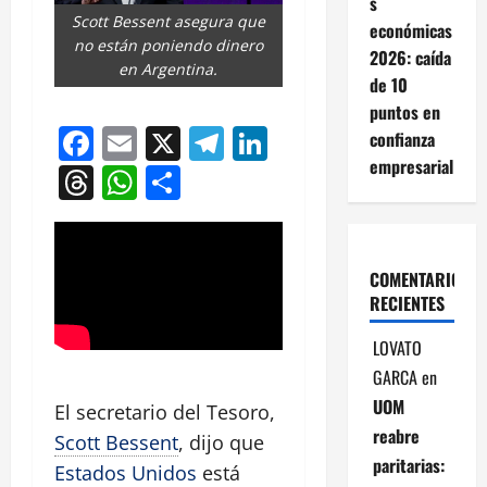
s
Scott Bessent asegura que
económicas
no están poniendo dinero
2026: caída
en Argentina.
de 10
puntos en
Facebook
Email
X
Telegram
LinkedIn
confianza
empresarial
Threads
WhatsApp
Compartir
COMENTARIOS
RECIENTES
LOVATO
GARCA
en
UOM
El secretario del Tesoro,
reabre
Scott Bessent
, dijo que
paritarias:
Estados Unidos
está