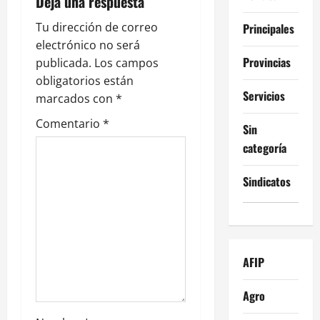
i
Deja una respuesta
ó
Tu dirección de correo
Principales
electrónico no será
n
Provincias
publicada.
Los campos
obligatorios están
d
Servicios
marcados con
*
e
Comentario
*
Sin
categoría
e
n
Sindicatos
t
r
AFIP
a
Agro
d