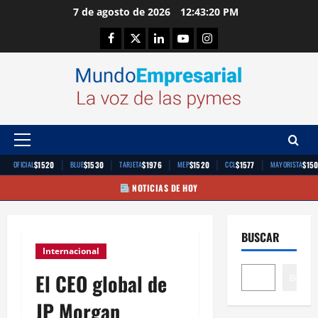
Saltar
7 de agosto de 2026
12:43:21 PM
al
Facebook
Twitter
Linkedin
Youtube
Instagram
contenido
Menú
principal
|
|
|
|
|
$1520
$1530
$1976
$1520
$1577
$15
OFICIAL
BLUE
TARJETA
MEP
CCL
MAYORISTA
NOTICIAS DE HOY
BUSCAR
Internacional
El CEO global de
Buscar
JP Morgan