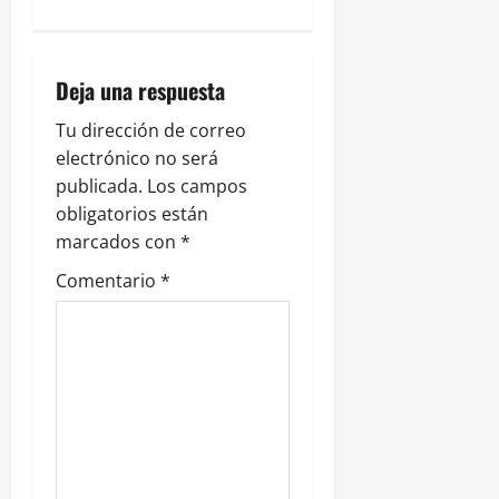
a
c
i
Deja una respuesta
ó
Tu dirección de correo
electrónico no será
n
publicada.
Los campos
obligatorios están
d
marcados con
*
e
Comentario
*
e
n
t
r