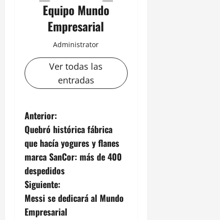
Equipo Mundo
Empresarial
Administrator
Ver todas las
entradas
N
Anterior:
Quebró histórica fábrica
a
que hacía yogures y flanes
v
marca SanCor: más de 400
despedidos
e
Siguiente:
g
Messi se dedicará al Mundo
Empresarial