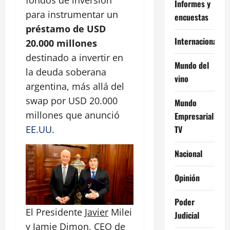
fondos de inversión
Informes y
para instrumentar un
encuestas
préstamo de USD
Internacional
20.000 millones
destinado a invertir en
Mundo del
la deuda soberana
vino
argentina, más allá del
swap por USD 20.000
Mundo
millones que anunció
Empresarial
TV
EE.UU
.
Nacional
Opinión
Poder
El Presidente
Javier
Milei
Judicial
y
Jamie Dimon
, CEO de