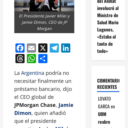
del Anmat
involucró al
Ministro de
El Presidente Javier Milei y
Salud Mario
Jamie Dimon, CEO de JP
Morgan
Lugones,
«Estaba al
tanto de
Facebook
Email
X
Telegram
LinkedIn
todo»
Threads
WhatsApp
Compartir
La
Argentina
podría no
COMENTARIOS
necesitar finalmente un
RECIENTES
préstamo bancario, dijo
el CEO global de
LOVATO
JPMorgan Chase
,
Jamie
GARCA
en
Dimon
, quien añadió
UOM
que el presidente
reabre