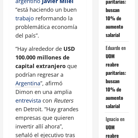
argentino
Javier Milei
paritarias:
“está haciendo un buen
buscan
10% de
trabajo
reformando la
aumento
problemática economía
salarial
del país”.
Eduardo
en
“Hay alrededor de
USD
UOM
100.000 millones de
reabre
capital extranjero
que
paritarias:
podrían regresar a
buscan
Argentina
”, afirmó
10% de
Dimon en una amplia
aumento
entrevista
con
Reuters
salarial
en Detroit. “Hay grandes
empresas que quieren
Ignacio
en
invertir allí ahora”,
UOM
señaló el ejecutivo tras
reabre