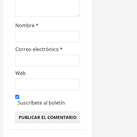
a
d
Nombre
*
a
s
Correo electrónico
*
Web
Suscríbete al boletín
Alternative: