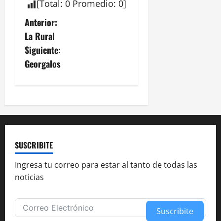
[
Total
:
0
Promedio
:
0
]
N
Anterior:
La Rural
a
Siguiente:
v
Georgalos
e
g
a
c
SUSCRIBITE
i
Ingresa tu correo para estar al tanto de todas las
noticias
ó
n
Suscribite