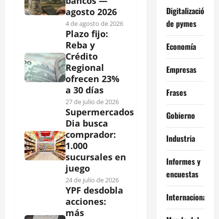
bancos —
Digitalización
agosto 2026
de pymes
4 de agosto de 2026
Plazo fijo:
Reba y
Economía
Crédito
Regional
Empresas
ofrecen 23%
a 30 días
Frases
27 de julio de 2026
Supermercados
Gobierno
Dia busca
comprador:
Industria
1.000
sucursales en
Informes y
juego
encuestas
24 de julio de 2026
YPF desdobla
Internacional
acciones:
más