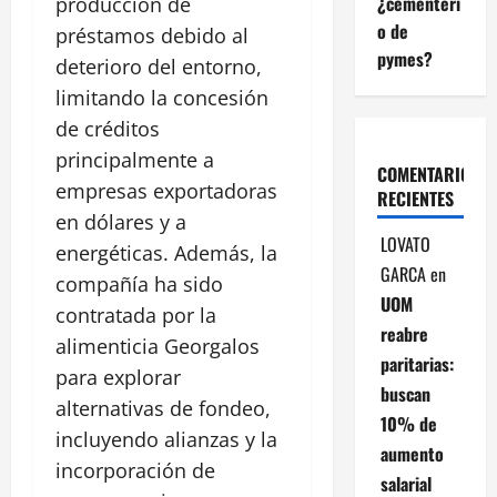
¿cementeri
producción de
o de
préstamos debido al
pymes?
deterioro del entorno,
limitando la concesión
de créditos
principalmente a
COMENTARIOS
empresas exportadoras
RECIENTES
en dólares y a
LOVATO
energéticas. Además, la
GARCA
en
compañía ha sido
UOM
contratada por la
reabre
alimenticia Georgalos
paritarias:
para explorar
buscan
alternativas de fondeo,
10% de
incluyendo alianzas y la
aumento
incorporación de
salarial