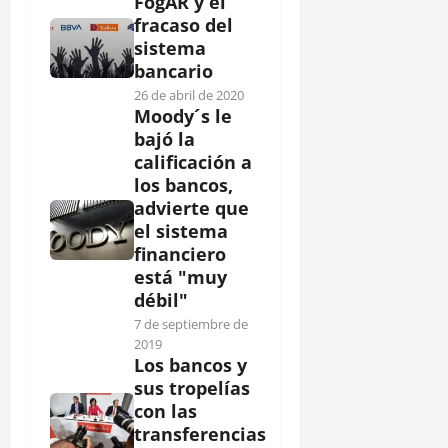
FogAR y el
fracaso del
sistema
bancario
26 de abril de 2020
Moody´s le
bajó la
calificación a
los bancos,
advierte que
el sistema
financiero
está "muy
débil"
7 de septiembre de
2019
Los bancos y
sus tropelías
con las
transferencias