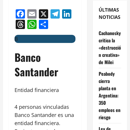
ÚLTIMAS
Facebook
Email
X
Telegram
LinkedIn
NOTICIAS
Threads
WhatsApp
Compartir
Cachanosky
B
critica la
«destrucció
Banco
n creativa»
de Milei
Santander
Peabody
cierra
planta en
Entidad financiera
Argentina:
350
4 personas vinculadas
empleos en
Banco Santander es una
riesgo
entidad financiera.
Ley de