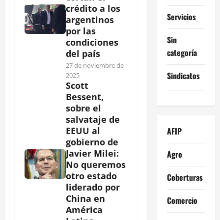
crédito a los
Servicios
argentinos
por las
Sin
condiciones
categoría
del país
27 de noviembre de
Sindicatos
2025
Scott
Bessent,
sobre el
salvataje de
EEUU al
AFIP
gobierno de
Javier Milei:
Agro
No queremos
otro estado
Coberturas
liderado por
China en
Comercio
América