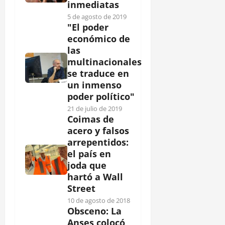
inmediatas
5 de agosto de 2019
"El poder
económico de
las
multinacionales
se traduce en
un inmenso
poder político"
21 de julio de 2019
Coimas de
acero y falsos
arrepentidos:
el país en
joda que
hartó a Wall
Street
10 de agosto de 2018
Obsceno: La
Anses colocó