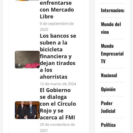
enfrentarse
con Mercado
Internacional
Libre
Mundo del
9 de septiembre de
2025
vino
Los bancos se
suben a la
Mundo
bicicleta
Empresarial
financiera y
TV
dejan tirados
a los
Nacional
ahorristas
12 de marzo de 2024
Opinión
El Gobierno
se dialoga
Poder
con el Círculo
Rojo y se
Judicial
acerca al FMI
Política
29 de noviembre de
2021