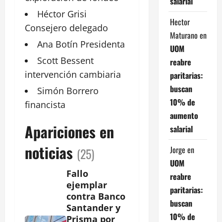
salarial
Héctor Grisi
Hector
Consejero delegado
Maturano
en
Ana Botín
Presidenta
UOM
Scott Bessent
reabre
intervención cambiaria
paritarias:
buscan
Simón Borrero
10% de
financista
aumento
Apariciones en
salarial
noticias
Jorge
en
(25)
UOM
Fallo
reabre
ejemplar
paritarias:
contra Banco
buscan
Santander y
10% de
Prisma por