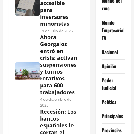
Mundo del
accesible
vino
para
inversores
Mundo
minoristas
Empresarial
21 de julio de 2026
Ahora
TV
Georgalos
entró en
Nacional
crisis: activan
suspensiones
Opinión
y turnos
rotativos
Poder
para 600
Judicial
trabajadores
4 de diciembre de
Política
2025
Recesión: Los
Principales
bancos
españoles le
Provincias
cortan el