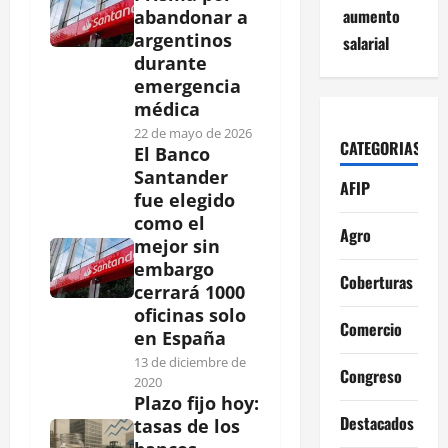
aumento
abandonar a
argentinos
salarial
durante
emergencia
médica
22 de mayo de 2026
CATEGORIAS
El Banco
Santander
AFIP
fue elegido
como el
Agro
mejor sin
embargo
Coberturas
cerrará 1000
oficinas solo
Comercio
en España
13 de diciembre de
Congreso
2020
Plazo fijo hoy:
Destacados
tasas de los