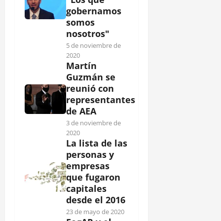
gobernamos
somos
nosotros"
5 de noviembre de
2020
Martín
Guzmán se
reunió con
representantes
de AEA
3 de noviembre de
2020
La lista de las
personas y
empresas
que fugaron
capitales
desde el 2016
23 de mayo de 2020