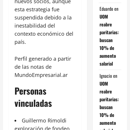
nuevos socios, aunque
Eduardo
en
esta estrategia fue
UOM
suspendida debido a la
reabre
inestabilidad del
paritarias:
contexto económico del
buscan
país.
10% de
aumento
Perfil generado a partir
salarial
de las notas de
MundoEmpresarial.ar
Ignacio
en
UOM
Personas
reabre
paritarias:
vinculadas
buscan
10% de
Guillermo
Rimoldi
aumento
exploración de fondeo