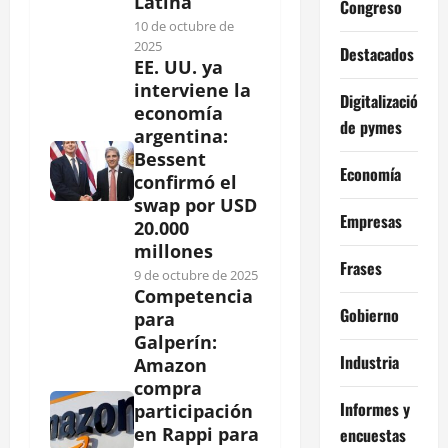
Latina
Congreso
10 de octubre de
2025
Destacados
EE. UU. ya
interviene la
Digitalización
economía
de pymes
argentina:
Bessent
Economía
confirmó el
swap por USD
Empresas
20.000
millones
Frases
9 de octubre de 2025
Competencia
Gobierno
para
Galperín:
Industria
Amazon
compra
Informes y
participación
en Rappi para
encuestas