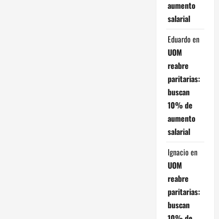
aumento
t
salarial
r
Eduardo
en
UOM
a
reabre
d
paritarias:
buscan
a
10% de
s
aumento
salarial
Ignacio
en
UOM
reabre
paritarias:
buscan
10% de