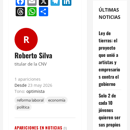
Facebook
Email
X
Telegram
LinkedIn
Threads
WhatsApp
Compartir
ÚLTIMAS
NOTICIAS
Ley de
R
tierras: el
proyecto
Roberto Silva
que unió a
artistas y
titular de la CNV
empresario
s contra el
1 apariciones
gobierno
Desde
23 may 2026
Tono:
optimista
Solo 2 de
reforma laboral
economía
cada 10
política
jóvenes
quieren ser
sus propios
APARICIONES EN NOTICIAS
(1)