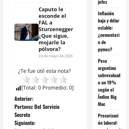
jefes
Caputo le
Inflación
esconde el
baja y dólar
FAL a
estable:
Sturzenegger
¿cementeri
¿Que sigue,
o de
mojarle la
pólvora?
pymes?
23 de mayo de 2026
Peso
argentino
¿Te fue útil esta
nota
?
sobrevaluad
o un 19%
[
Total
:
0
Promedio
:
0
]
según el
Índice Big
N
Anterior:
Mac
Portavoz Del Servicio
a
Secreto
Precarizaci
v
Siguiente:
ón laboral: