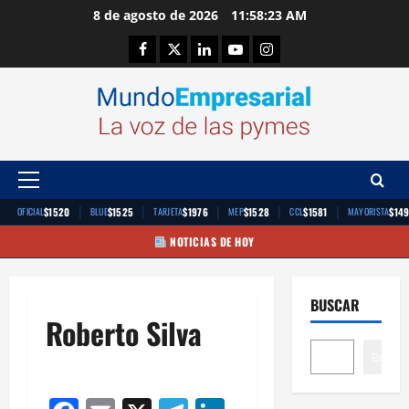
Saltar
8 de agosto de 2026
11:58:23 AM
al
Facebook
Twitter
Linkedin
Youtube
Instagram
contenido
Menú
principal
|
|
|
|
|
$1520
$1525
$1976
$1528
$1581
$14
OFICIAL
BLUE
TARJETA
MEP
CCL
MAYORISTA
NOTICIAS DE HOY
BUSCAR
Roberto Silva
Buscar