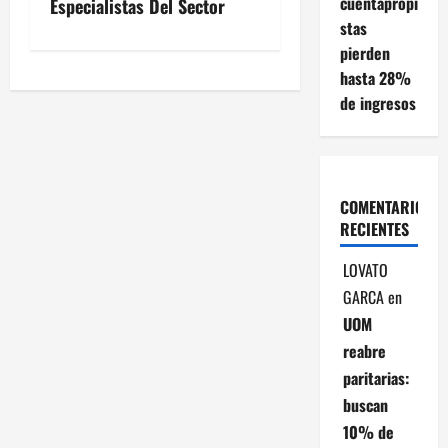
cuentapropi
Especialistas Del Sector
e
stas
pierden
g
hasta 28%
a
de ingresos
c
i
COMENTARIOS
ó
RECIENTES
n
LOVATO
GARCA
en
d
UOM
reabre
e
paritarias:
e
buscan
10% de
n