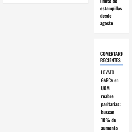
límite de
g
estampillas
a
desde
agosto
c
i
ó
COMENTARIOS
RECIENTES
n
LOVATO
d
GARCA
en
UOM
e
reabre
e
paritarias:
buscan
n
10% de
t
aumento