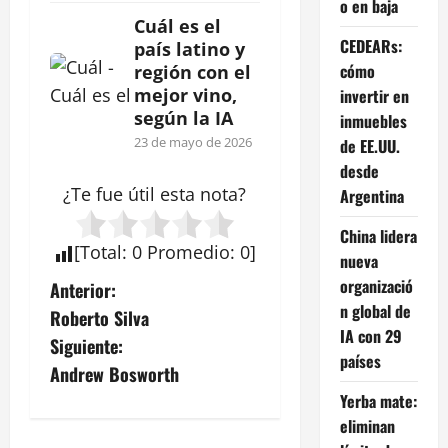
o en baja
Cuál es el
CEDEARs:
país latino y
cómo
región con el
mejor vino,
invertir en
según la IA
inmuebles
23 de mayo de 2026
de EE.UU.
desde
¿Te fue útil esta
nota
?
Argentina
China lidera
[
Total
:
0
Promedio
:
0
]
nueva
N
organizació
Anterior:
n global de
Roberto Silva
a
IA con 29
Siguiente:
países
v
Andrew Bosworth
Yerba mate:
e
eliminan