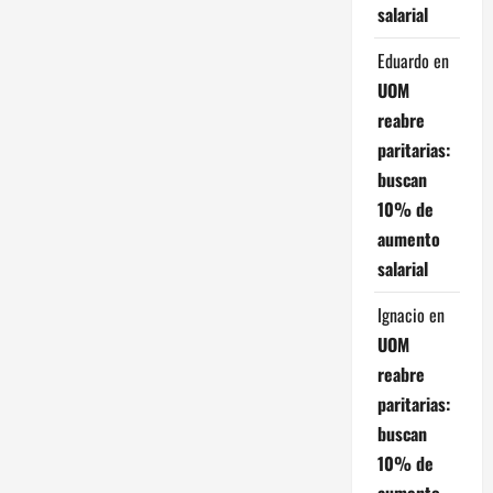
salarial
r
Eduardo
en
a
UOM
d
reabre
paritarias:
a
buscan
s
10% de
aumento
salarial
Ignacio
en
UOM
reabre
paritarias:
buscan
10% de
aumento