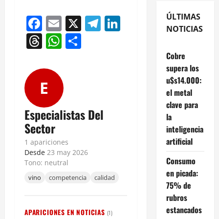
ÚLTIMAS
Facebook
Email
X
Telegram
LinkedIn
NOTICIAS
Threads
WhatsApp
Compartir
Cobre
supera los
u$s14.000:
E
el metal
clave para
Especialistas Del
la
Sector
inteligencia
artificial
1 apariciones
Desde
23 may 2026
Consumo
Tono: neutral
en picada:
vino
competencia
calidad
75% de
rubros
estancados
APARICIONES EN NOTICIAS
(1)