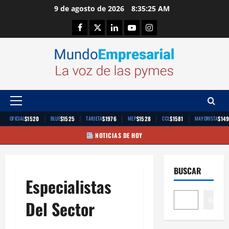
Saltar
9 de agosto de 2026
8:35:25 AM
al
Facebook
Twitter
Linkedin
Youtube
Instagram
contenido
Menú
principal
|
|
|
|
|
$1520
$1525
$1976
$1528
$1581
$14
OFICIAL
BLUE
TARJETA
MEP
CCL
MAYORISTA
NOTICIAS DE HOY
BUSCAR
Especialistas
Buscar
Del Sector