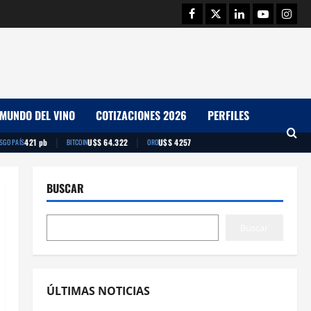
Facebook
Twitter
Linkedin
Youtube
Insta
MUNDO DEL VINO
COTIZACIONES 2026
PERFILES
|
|
421 pb
U$S 64.322
U$S 4257
ESGO PAÍS
BITCOIN
ORO
BUSCAR
Buscar
ÚLTIMAS NOTICIAS