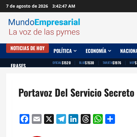
Saltar
7 de agosto de 2026
3:42:48 AM
al
contenido
NOTICIAS DE HOY
POLÍTICA
ECONOMÍA
NACION
|
|
|
$1520
$1530
$1976
$
OFICIAL
BLUE
TARJETA
MEP
FRASES
Portavoz Del Servicio Secreto
Facebook
Email
X
Telegram
LinkedIn
Threads
Whats
Comp