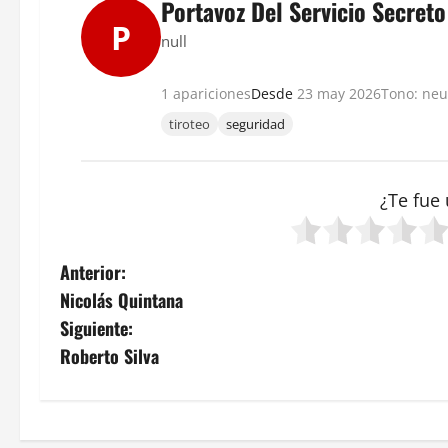
Portavoz Del Servicio Secreto
P
null
1 apariciones
Desde
23 may 2026
Tono: neu
tiroteo
seguridad
¿Te fue 
N
Anterior:
Nicolás Quintana
a
Siguiente:
v
Roberto Silva
e
g