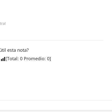
tral
útil esta
nota
?
[
Total
:
0
Promedio
:
0
]