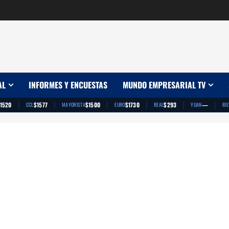
AL
INFORMES Y ENCUESTAS
MUNDO EMPRESARIAL TV
|
|
|
|
|
|
1520
$1577
$1500
$1730
$293
—
CCL
MAYORISTA
EURO
REAL
YUAN
RI
App
artir