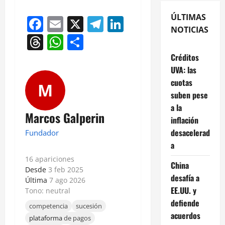
ÚLTIMAS
Facebook
Email
X
Telegram
LinkedIn
NOTICIAS
Threads
WhatsApp
Compartir
Créditos
UVA: las
cuotas
M
suben pese
a la
Marcos Galperin
inflación
desacelerad
Fundador
a
16 apariciones
China
Desde
3 feb 2025
desafía a
Última
7 ago 2026
EE.UU. y
Tono: neutral
defiende
competencia
sucesión
acuerdos
plataforma
de pagos