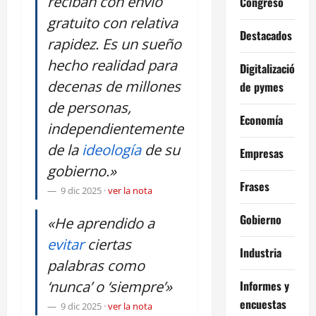
reciban con envío
Congreso
gratuito con relativa
Destacados
rapidez. Es un sueño
hecho realidad para
Digitalización
decenas de millones
de pymes
de personas,
Economía
independientemente
de la
ideología
de su
Empresas
gobierno.»
Frases
9 dic 2025
·
ver la nota
Gobierno
«He aprendido a
evitar
ciertas
Industria
palabras como
‘nunca’ o ‘siempre’»
Informes y
encuestas
9 dic 2025
·
ver la nota