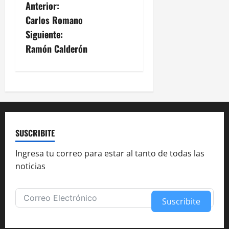
N
Anterior:
Carlos Romano
a
Siguiente:
v
Ramón Calderón
e
g
a
c
SUSCRIBITE
i
Ingresa tu correo para estar al tanto de todas las
noticias
ó
n
Suscribite
d
Alternative: