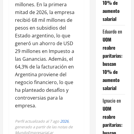
10% de
millones. En la primera
aumento
mitad de 2026, la empresa
salarial
recibió 68 mil millones de
pesos en subsidios del
Eduardo
en
Estado argentino, lo que
UOM
generó un ahorro de USD
reabre
29 millones en Impuesto a
paritarias:
las Ganancias. Además, el
buscan
64,3% de la facturación en
10% de
Argentina proviene del
aumento
negocio financiero, lo que
salarial
ha planteado desafíos y
controversias para la
Ignacio
en
empresa.
UOM
reabre
Perfil actualizado al 7 ago
2026
,
paritarias:
generado a partir de las notas de
buscan
MundoEmpresarial.ar