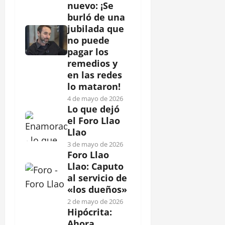
nuevo: ¡Se
burló de una
jubilada que
no puede
pagar los
remedios y
en las redes
lo mataron!
4 de mayo de 2026
Lo que dejó
el Foro Llao
Llao
3 de mayo de 2026
Foro Llao
Llao: Caputo
al servicio de
«los dueños»
2 de mayo de 2026
Hipócrita:
Ahora