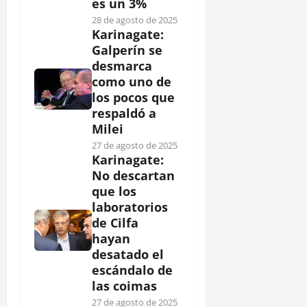
es un 3%
28 de agosto de 2025
Karinagate:
Galperín se
desmarca
como uno de
los pocos que
respaldó a
Milei
27 de agosto de 2025
Karinagate:
No descartan
que los
laboratorios
de Cilfa
hayan
desatado el
escándalo de
las coimas
27 de agosto de 2025