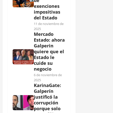
de
exenciones
impositivas
del Estado
11 de noviembre de
2025
Mercado
Estado: ahora
Galperin
quiere que el
Estado le
cuide su
negocio
6 de noviembre de
2025
KarinaGate:
Galperín
justificó la
corrupción
porque solo