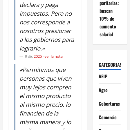
paritarias:
declara y paga
buscan
impuestos. Pero no
10% de
nos corresponde a
aumento
nosotros presionar
salarial
a los gobiernos para
lograrlo.»
9 dic
2025
·
ver la nota
CATEGORIAS
«Permitimos que
AFIP
personas que viven
muy lejos compren
Agro
el mismo producto
Coberturas
al mismo precio, lo
financien de la
Comercio
misma manera y lo