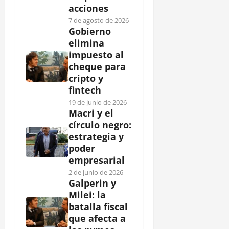
acciones
7 de agosto de 2026
Gobierno
elimina
impuesto al
cheque para
cripto y
fintech
19 de junio de 2026
Macri y el
círculo negro:
estrategia y
poder
empresarial
2 de junio de 2026
Galperin y
Milei: la
batalla fiscal
que afecta a