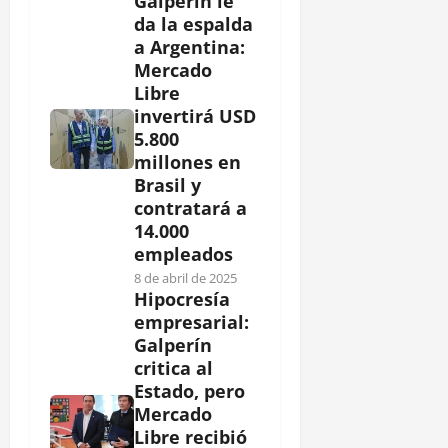
Galperín le
da la espalda
a Argentina:
Mercado
Libre
invertirá USD
5.800
millones en
Brasil y
contratará a
14.000
empleados
8 de abril de 2025
Hipocresía
empresarial:
Galperín
critica al
Estado, pero
Mercado
Libre recibió