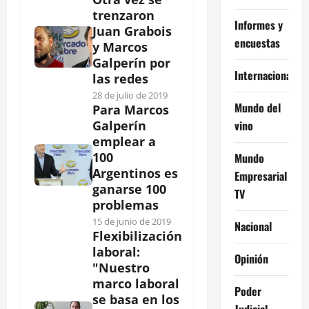
trenzaron
Informes y
Juan Grabois
encuestas
y Marcos
Galperín por
Internacional
las redes
28 de julio de 2019
Mundo del
Para Marcos
vino
Galperín
emplear a
100
Mundo
Argentinos es
Empresarial
ganarse 100
TV
problemas
15 de junio de 2019
Nacional
Flexibilización
laboral:
Opinión
"Nuestro
marco laboral
Poder
se basa en los
Judicial