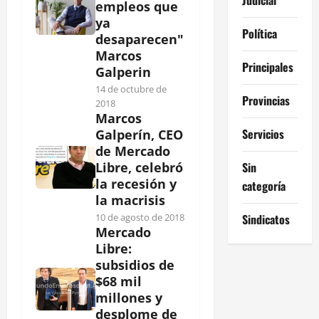
empleos que
ya
Política
desaparecen"
Marcos
Principales
Galperin
14 de octubre de
Provincias
2018
Marcos
Servicios
Galperín, CEO
de Mercado
Sin
Libre, celebró
la recesión y
categoría
la macrisis
Sindicatos
10 de agosto de 2018
Mercado
Libre:
subsidios de
$68 mil
millones y
desplome de