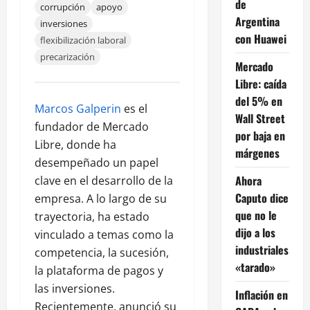
de
corrupción
apoyo
Argentina
inversiones
con Huawei
flexibilización laboral
precarización
Mercado
Libre: caída
del 5% en
Marcos Galperin
es el
Wall Street
fundador de Mercado
por baja en
Libre, donde ha
márgenes
desempeñado un papel
Ahora
clave en el desarrollo de la
Caputo dice
empresa. A lo largo de su
que no le
trayectoria, ha estado
dijo a los
vinculado a temas como la
industriales
competencia, la sucesión,
«tarado»
la plataforma de pagos y
las inversiones.
Inflación en
Recientemente, anunció su