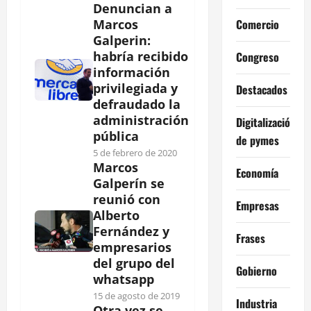
Denuncian a
Comercio
Marcos
Galperin:
habría recibido
Congreso
información
privilegiada y
Destacados
defraudado la
administración
Digitalización
pública
de pymes
5 de febrero de 2020
Marcos
Economía
Galperín se
reunió con
Empresas
Alberto
Fernández y
Frases
empresarios
del grupo del
Gobierno
whatsapp
15 de agosto de 2019
Industria
Otra vez se