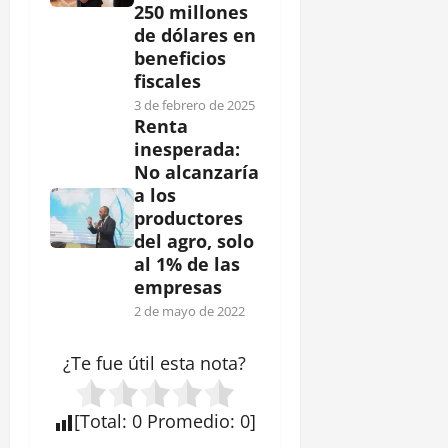
250 millones
de dólares en
beneficios
fiscales
3 de febrero de 2025
Renta
inesperada:
No alcanzaría
a los
productores
del agro, solo
al 1% de las
empresas
2 de mayo de 2022
¿Te fue útil esta
nota
?
[
Total
:
0
Promedio
:
0
]