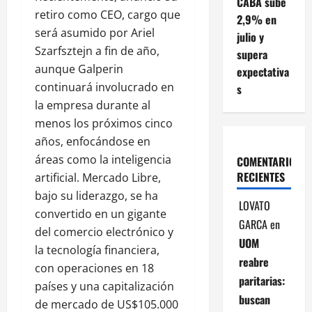
CABA sube
retiro como CEO, cargo que
2,9% en
será asumido por Ariel
julio y
Szarfsztejn a fin de año,
supera
aunque Galperin
expectativa
continuará involucrado en
s
la empresa durante al
menos los próximos cinco
años, enfocándose en
áreas como la inteligencia
COMENTARIOS
RECIENTES
artificial. Mercado Libre,
bajo su liderazgo, se ha
LOVATO
convertido en un gigante
GARCA
en
del comercio electrónico y
UOM
la tecnología financiera,
reabre
con operaciones en 18
paritarias:
países y una capitalización
buscan
de mercado de US$105.000