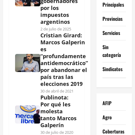
gobernadores
Principales
por los
impuestos
Provincias
argentinos
2 de julio de 2025
Servicios
Cristian Girard:
Marcos Galperin
Sin
es
categoría
“profundamente
antidemocrático”
Sindicatos
por abandonar el
país tras las
elecciones 2019
30 de abril de 2021
Publinota:
AFIP
Por qué les
molesta
Agro
tanto Marcos
Galperín
Coberturas
30 de julio de 2020