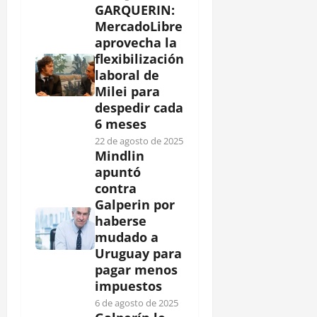
GARQUERIN:
MercadoLibre
aprovecha la
flexibilización
laboral de
Milei para
despedir cada
6 meses
22 de agosto de 2025
Mindlin
apuntó
contra
Galperin por
haberse
mudado a
Uruguay para
pagar menos
impuestos
6 de agosto de 2025