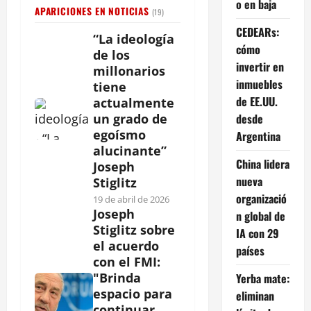
o en baja
APARICIONES EN NOTICIAS
(19)
CEDEARs:
“La ideología
cómo
de los
invertir en
millonarios
inmuebles
tiene
de EE.UU.
actualmente
desde
un grado de
egoísmo
Argentina
alucinante”
China lidera
Joseph
nueva
Stiglitz
organizació
19 de abril de 2026
Joseph
n global de
Stiglitz sobre
IA con 29
el acuerdo
países
con el FMI:
"Brinda
Yerba mate:
espacio para
eliminan
continuar