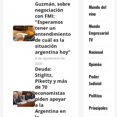
Guzmán, sobre
Mundo del
negociación
vino
con FMI:
"Esperamos
Mundo
tener un
Empresarial
entendimiento
TV
de cuál es la
situación
Nacional
argentina hoy"
4 de septiembre de
Opinión
2020
Deuda:
Stiglitz,
Poder
Piketty y más
Judicial
de 70
economistas
Política
piden apoyar
a la
Principales
Argentina en
la