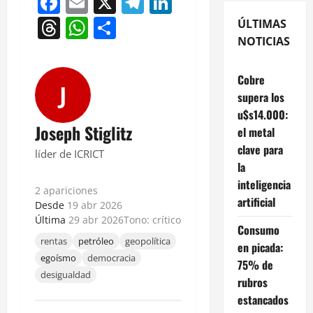
Facebook
Email
X
Telegram
LinkedIn
Threads
WhatsApp
Compartir
ÚLTIMAS
NOTICIAS
Cobre
J
supera los
u$s14.000:
Joseph Stiglitz
el metal
clave para
líder de ICRICT
la
inteligencia
2 apariciones
artificial
Desde
19 abr 2026
Última
29 abr 2026
Tono: crítico
Consumo
rentas
petróleo
geopolítica
en picada:
egoísmo
democracia
75% de
desigualdad
rubros
estancados