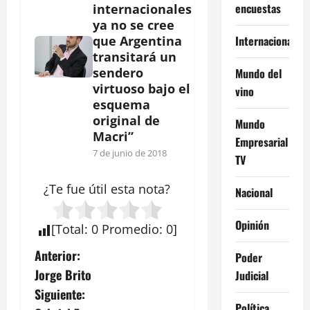
encuestas
internacionales
ya no se cree
Internacional
que Argentina
transitará un
sendero
Mundo del
virtuoso bajo el
vino
esquema
original de
Mundo
Macri”
Empresarial
7 de junio de 2018
TV
¿Te fue útil esta
nota
?
Nacional
Opinión
[
Total
:
0
Promedio
:
0
]
N
Anterior:
Poder
Jorge Brito
Judicial
a
Siguiente:
Política