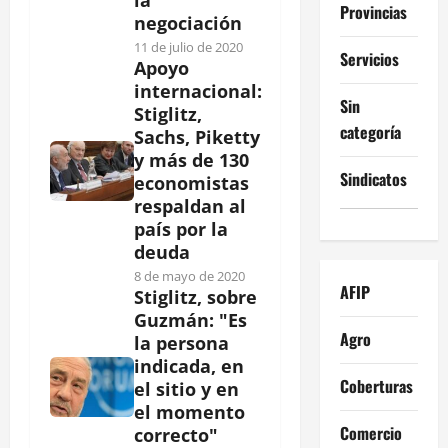
Provincias
negociación
11 de julio de 2020
Servicios
Apoyo
internacional:
Sin
Stiglitz,
categoría
Sachs, Piketty
y más de 130
Sindicatos
economistas
respaldan al
país por la
deuda
8 de mayo de 2020
AFIP
Stiglitz, sobre
Guzmán: "Es
Agro
la persona
indicada, en
Coberturas
el sitio y en
el momento
Comercio
correcto"