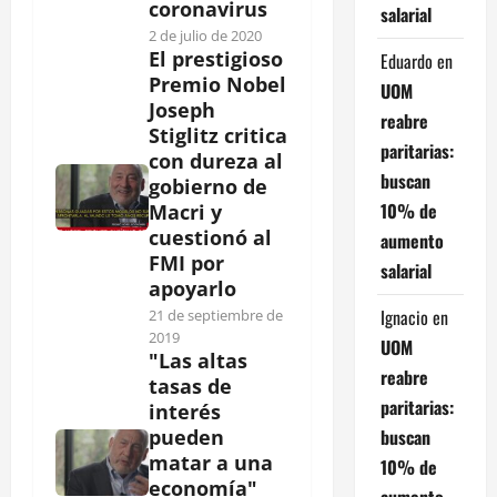
coronavirus
salarial
2 de julio de 2020
El prestigioso
Eduardo
en
Premio Nobel
UOM
Joseph
reabre
Stiglitz critica
paritarias:
con dureza al
buscan
gobierno de
10% de
Macri y
cuestionó al
aumento
FMI por
salarial
apoyarlo
Ignacio
en
21 de septiembre de
2019
UOM
"Las altas
reabre
tasas de
paritarias:
interés
buscan
pueden
matar a una
10% de
economía"
aumento