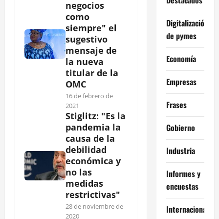
negocios
como
Digitalización
siempre" el
de pymes
sugestivo
mensaje de
Economía
la nueva
titular de la
Empresas
OMC
16 de febrero de
Frases
2021
Stiglitz: "Es la
pandemia la
Gobierno
causa de la
debilidad
Industria
económica y
no las
Informes y
medidas
encuestas
restrictivas"
28 de noviembre de
Internacional
2020