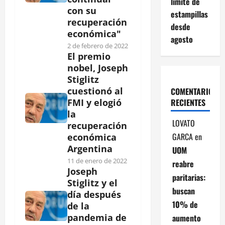
límite de
con su
estampillas
recuperación
desde
económica"
agosto
2 de febrero de 2022
El premio
nobel, Joseph
Stiglitz
cuestionó al
COMENTARIOS
RECIENTES
FMI y elogió
la
LOVATO
recuperación
GARCA
en
económica
Argentina
UOM
11 de enero de 2022
reabre
Joseph
paritarias:
Stiglitz y el
buscan
día después
10% de
de la
pandemia de
aumento