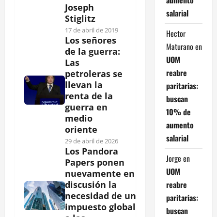
Joseph
salarial
Stiglitz
17 de abril de 2019
Hector
Los señores
Maturano
en
de la guerra:
UOM
Las
reabre
petroleras se
llevan la
paritarias:
renta de la
buscan
guerra en
10% de
medio
aumento
oriente
salarial
29 de abril de 2026
Los Pandora
Jorge
en
Papers ponen
UOM
nuevamente en
reabre
discusión la
necesidad de un
paritarias:
impuesto global
buscan