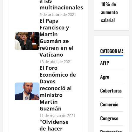
a las
10% de
multinacionales
aumento
5 de octubre de 2021
salarial
El Papa
Francisco y
Martín
Guzmán se
reúnen en el
CATEGORIAS
Vaticano
13 de abril de 2021
AFIP
El Foro
Económico de
Agro
Davos
reconoció al
Coberturas
ministro
Martín
Comercio
Guzmán
11 de marzo de 2021
Congreso
"Olvídense
de hacer
Destacados