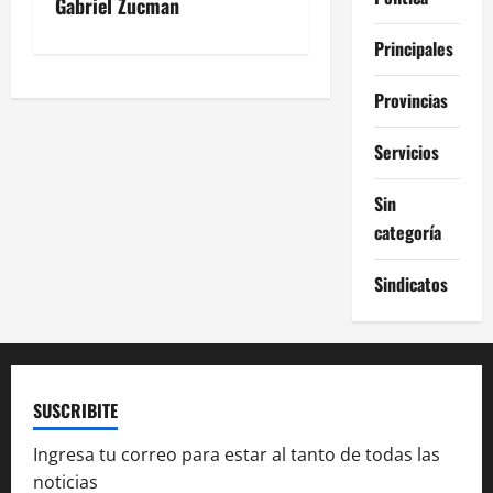
v
Gabriel Zucman
e
Principales
g
Provincias
a
Servicios
c
Sin
i
categoría
ó
Sindicatos
n
d
SUSCRIBITE
e
Ingresa tu correo para estar al tanto de todas las
e
noticias