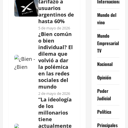
Internacional
tarifazo a
usuarios
argentinos de
Mundo del
hasta 60%
vino
5 de mayo de 2026
¿Bien común
Mundo
o bien
Empresarial
individual? El
TV
dilema que
volvió a dar
Nacional
la polémica
en las redes
Opinión
sociales del
mundo
Poder
2 de mayo de 2026
Judicial
“La ideología
de los
Política
millonarios
tiene
Principales
actualmente