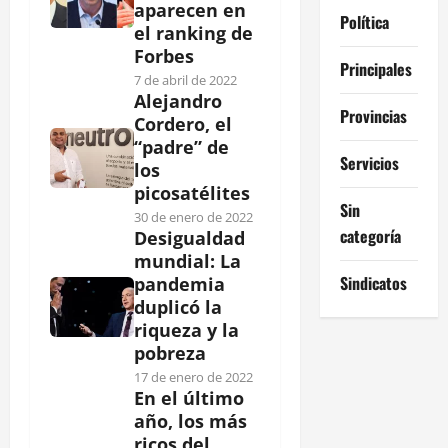
aparecen en
Política
el ranking de
Forbes
Principales
7 de abril de 2022
Alejandro
Provincias
Cordero, el
“padre” de
Servicios
los
picosatélites
Sin
30 de enero de 2022
categoría
Desigualdad
mundial: La
Sindicatos
pandemia
duplicó la
riqueza y la
pobreza
17 de enero de 2022
En el último
año, los más
ricos del