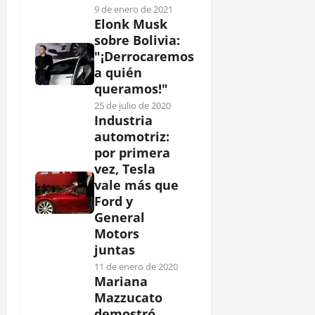
9 de enero de 2021
Elonk Musk
sobre Bolivia:
"¡Derrocaremos
a quién
queramos!"
25 de julio de 2020
Industria
automotriz:
por primera
vez, Tesla
vale más que
Ford y
General
Motors
juntas
11 de enero de 2020
Mariana
Mazzucato
demostró