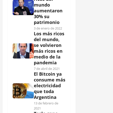
mundo
aumentaron
30% su
patrimonio
3 de enero de 2022
Los más ricos
del mundo,
se volvieron
más ricos en
medio de la
pandemia
7 de abril de 2021
El Bitcoin ya
consume más
electricidad
que toda
Argentina
13 de febrero de
2021