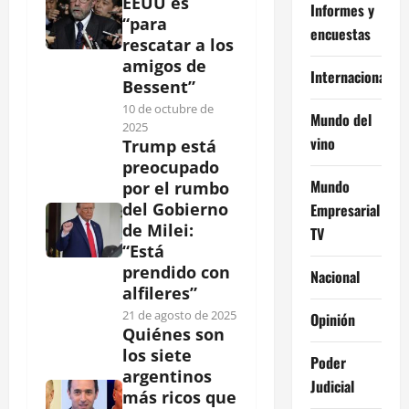
EEUU es
Informes y
“para
encuestas
rescatar a los
amigos de
Internacional
Bessent”
10 de octubre de
Mundo del
2025
vino
Trump está
preocupado
Mundo
por el rumbo
del Gobierno
Empresarial
de Milei:
TV
“Está
prendido con
Nacional
alfileres”
21 de agosto de 2025
Opinión
Quiénes son
los siete
Poder
argentinos
Judicial
más ricos que