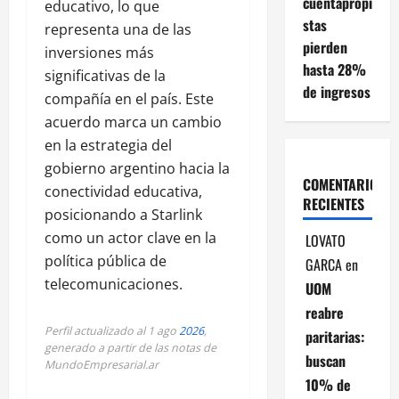
cuentapropi
educativo, lo que
stas
representa una de las
pierden
inversiones más
hasta 28%
significativas de la
de ingresos
compañía en el país. Este
acuerdo marca un cambio
en la estrategia del
gobierno argentino hacia la
COMENTARIOS
conectividad educativa,
RECIENTES
posicionando a Starlink
como un actor clave en la
LOVATO
política pública de
GARCA
en
telecomunicaciones.
UOM
reabre
Perfil actualizado al 1 ago
2026
,
paritarias:
generado a partir de las notas de
buscan
MundoEmpresarial.ar
10% de