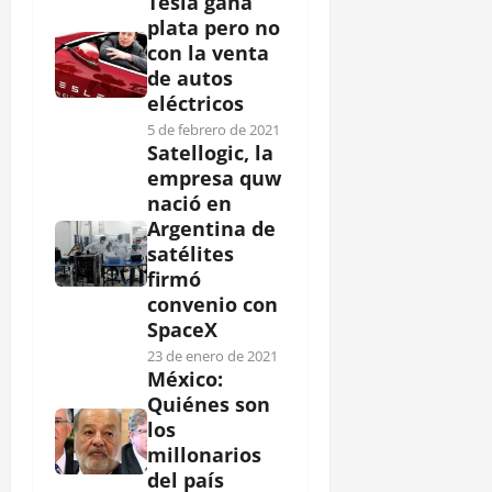
Tesla gana
plata pero no
con la venta
de autos
eléctricos
5 de febrero de 2021
Satellogic, la
empresa quw
nació en
Argentina de
satélites
firmó
convenio con
SpaceX
23 de enero de 2021
México:
Quiénes son
los
millonarios
del país