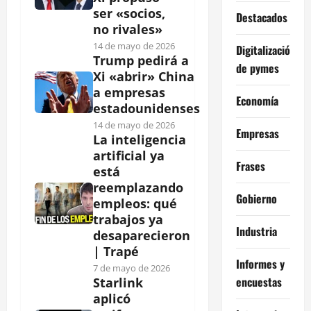
ser «socios,
Destacados
no rivales»
14 de mayo de 2026
Digitalización
Trump pedirá a
de pymes
Xi «abrir» China
a empresas
Economía
estadounidenses
14 de mayo de 2026
Empresas
La inteligencia
artificial ya
Frases
está
reemplazando
Gobierno
empleos: qué
trabajos ya
Industria
desaparecieron
| Trapé
Informes y
7 de mayo de 2026
encuestas
Starlink
aplicó