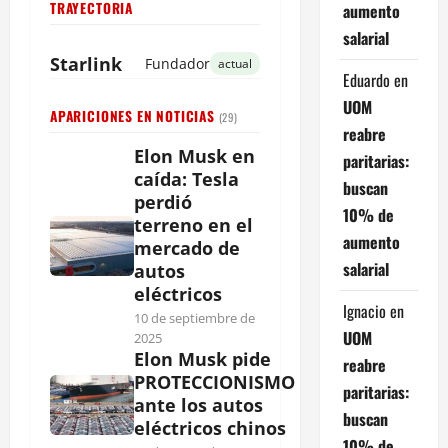
TRAYECTORIA
aumento
salarial
Starlink
Fundador
actual
Eduardo
en
UOM
APARICIONES EN NOTICIAS
(29)
reabre
Elon Musk en
paritarias:
caída: Tesla
buscan
perdió
10% de
terreno en el
aumento
mercado de
salarial
autos
eléctricos
Ignacio
en
10 de septiembre de
UOM
2025
Elon Musk pide
reabre
PROTECCIONISMO
paritarias:
ante los autos
buscan
eléctricos chinos
10% de