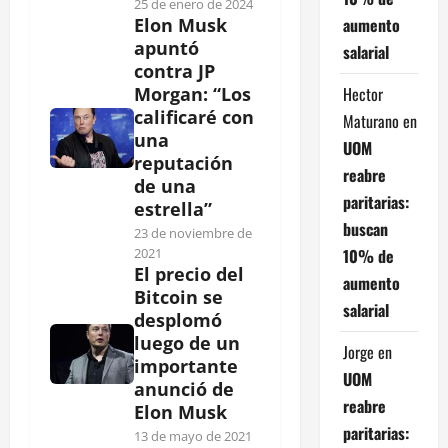
25 de enero de 2024
aumento
Elon Musk
apuntó
salarial
contra JP
Hector
Morgan: “Los
calificaré con
Maturano
en
una
UOM
reputación
reabre
de una
paritarias:
estrella”
buscan
23 de noviembre de
10% de
2021
El precio del
aumento
Bitcoin se
salarial
desplomó
luego de un
Jorge
en
importante
UOM
anunció de
reabre
Elon Musk
paritarias:
13 de mayo de 2021