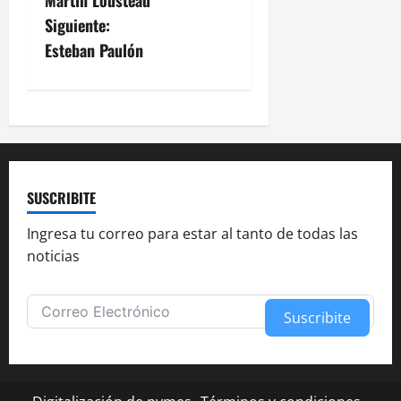
a
Siguiente:
v
Esteban Paulón
e
g
a
c
SUSCRIBITE
i
Ingresa tu correo para estar al tanto de todas las
noticias
ó
n
Suscribite
d
Alternative:
e