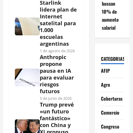
Starlink
buscan
lidera plan de
10% de
Internet
aumento
satelital para
salarial
1.000
escuelas
argentinas
1 de agosto de 2026
Anthropic
CATEGORIAS
propone
AFIP
pausa en IA
para evaluar
riesgos
Agro
futuros
Coberturas
5 de junio de 2026
Trump prevé
«un futuro
Comercio
fantástico»
con China y
Congreso
Xi propuso