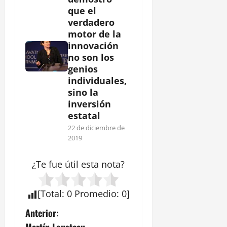
que el
verdadero
motor de la
innovación
no son los
genios
individuales,
sino la
inversión
estatal
22 de diciembre de
2019
¿Te fue útil esta
nota
?
[
Total
:
0
Promedio
:
0
]
N
Anterior:
Martín Lousteau