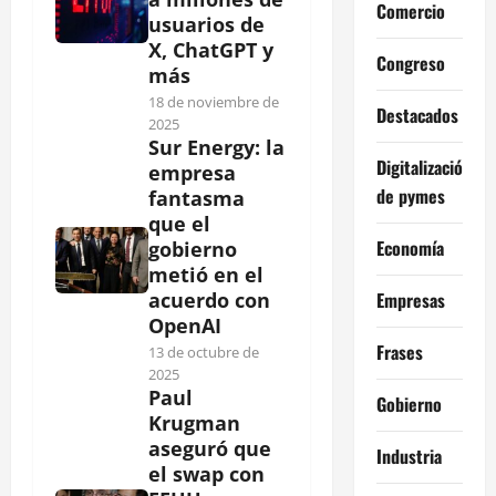
Comercio
usuarios de
X, ChatGPT y
Congreso
más
18 de noviembre de
Destacados
2025
Sur Energy: la
Digitalización
empresa
de pymes
fantasma
que el
Economía
gobierno
metió en el
Empresas
acuerdo con
OpenAI
Frases
13 de octubre de
2025
Paul
Gobierno
Krugman
aseguró que
Industria
el swap con