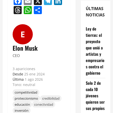
Facebook
Email
X
Telegram
LinkedIn
Threads
WhatsApp
Compartir
ÚLTIMAS
NOTICIAS
Ley de
E
tierras: el
proyecto
Elon Musk
que unió a
artistas y
CEO
empresario
s contra el
3 apariciones
gobierno
Desde
25 ene 2024
Última
1 ago 2026
Solo 2 de
Tono: neutral
cada 10
competitividad
jóvenes
proteccionismo
credibilidad
quieren ser
educación
conectividad
sus propios
inversión