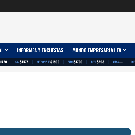
AL
INFORMES Y ENCUESTAS
MUNDO EMPRESARIAL TV
|
|
|
|
|
|
1520
$1577
$1500
$1730
$293
—
CCL
MAYORISTA
EURO
REAL
YUAN
RI
App
artir