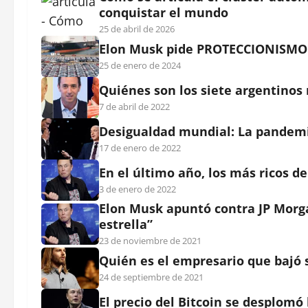
conquistar el mundo
25 de abril de 2026
Elon Musk pide PROTECCIONISMO a
25 de enero de 2024
Quiénes son los siete argentinos
7 de abril de 2022
Desigualdad mundial: La pandemia
17 de enero de 2022
En el último año, los más ricos
3 de enero de 2022
Elon Musk apuntó contra JP Morga
estrella”
23 de noviembre de 2021
Quién es el empresario que bajó 
24 de septiembre de 2021
El precio del Bitcoin se desplom