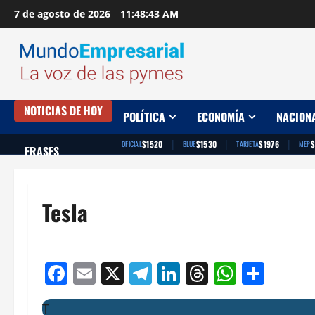
Saltar
7 de agosto de 2026
11:48:44 AM
al
contenido
NOTICIAS DE HOY
POLÍTICA
ECONOMÍA
NACION
|
|
|
$1520
$1530
$1976
$
OFICIAL
BLUE
TARJETA
MEP
FRASES
Tesla
Facebook
Email
X
Telegram
LinkedIn
Threads
Whats
Comp
T