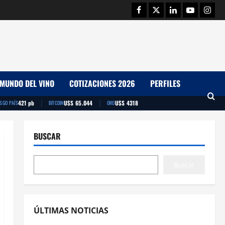
Facebook
Twitter
Linkedin
Youtube
Insta
MUNDO DEL VINO
COTIZACIONES 2026
PERFILES
|
|
421 pb
U$S 65.044
U$S 4318
ESGO PAÍS
BITCOIN
ORO
BUSCAR
Buscar
ÚLTIMAS NOTICIAS