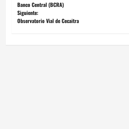
Banco Central (BCRA)
a
Siguiente:
v
Observatorio Vial de Cecaitra
e
g
a
c
i
ó
n
d