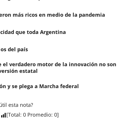
ieron más ricos en medio de la pandemia
icidad que toda Argentina
os del país
el verdadero motor de la innovación no son
nversión estatal
ón y se plega a Marcha federal
útil esta
nota
?
[
Total
:
0
Promedio
:
0
]