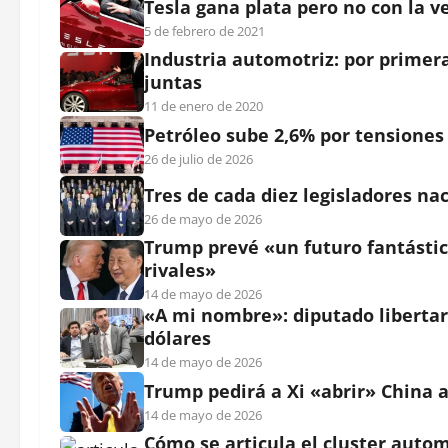
Tesla gana plata pero no con la v
5 de febrero de 2021
Industria automotriz: por primer
juntas
11 de enero de 2020
Petróleo sube 2,6% por tensiones
26 de julio de 2026
Tres de cada diez legisladores na
26 de mayo de 2026
Trump prevé «un futuro fantástic
rivales»
14 de mayo de 2026
«A mi nombre»: diputado libertar
dólares
14 de mayo de 2026
Trump pedirá a Xi «abrir» China
14 de mayo de 2026
Cómo se articula el cluster auto