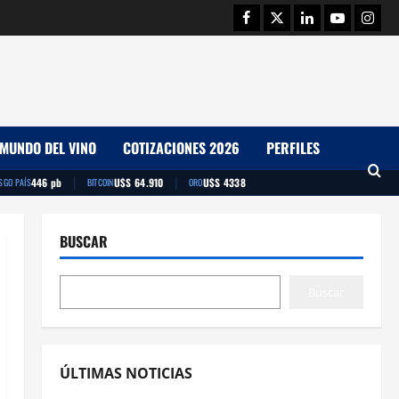
Facebook
Twitter
Linkedin
Youtube
Insta
MUNDO DEL VINO
COTIZACIONES 2026
PERFILES
|
|
446 pb
U$S 64.910
U$S 4338
SGO PAÍS
BITCOIN
ORO
BUSCAR
Buscar
ÚLTIMAS NOTICIAS