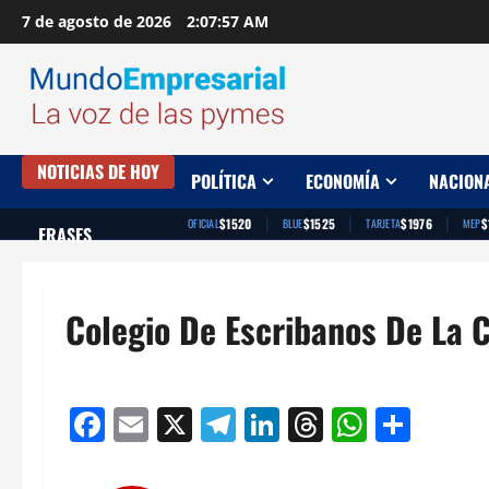
Saltar
7 de agosto de 2026
2:07:58 AM
al
contenido
NOTICIAS DE HOY
POLÍTICA
ECONOMÍA
NACION
|
|
|
$1520
$1525
$1976
$
OFICIAL
BLUE
TARJETA
MEP
FRASES
Colegio De Escribanos De La 
Facebook
Email
X
Telegram
LinkedIn
Threads
Whats
Comp