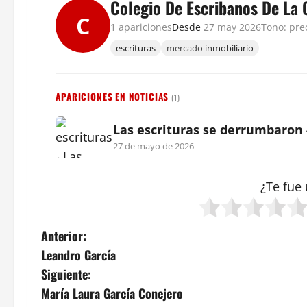
Colegio De Escribanos De La 
C
1 apariciones
Desde
27 may 2026
Tono: pr
escrituras
mercado
inmobiliario
APARICIONES EN NOTICIAS
(1)
Las escrituras se derrumbaron 
27 de mayo de 2026
¿Te fue 
N
Anterior:
Leandro García
a
Siguiente:
v
María Laura García Conejero