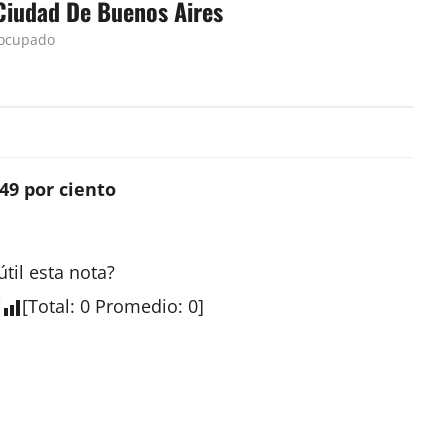
Ciudad De Buenos Aires
eocupado
49 por ciento
útil esta
nota
?
[
Total
:
0
Promedio
:
0
]