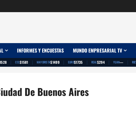
AL
INFORMES Y ENCUESTAS
MUNDO EMPRESARIAL TV
|
|
|
|
|
|
1528
$1581
$1499
$1735
$294
—
CCL
MAYORISTA
EURO
REAL
YUAN
RIE
Ciudad De Buenos Aires
App
artir