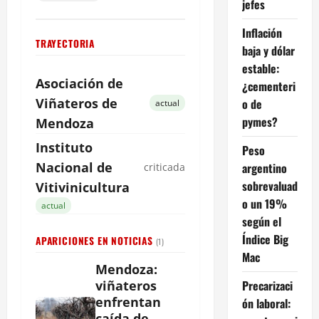
jefes
Inflación
TRAYECTORIA
baja y dólar
estable:
Asociación de
¿cementeri
Viñateros de
o de
actual
pymes?
Mendoza
Instituto
Peso
Nacional de
argentino
criticada
sobrevaluad
Vitivinicultura
o un 19%
actual
según el
Índice Big
APARICIONES EN NOTICIAS
(1)
Mac
Mendoza:
Precarizaci
viñateros
enfrentan
ón laboral:
caída de