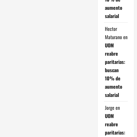
aumento
d
salarial
a
Hector
s
Maturano
en
UOM
reabre
paritarias:
buscan
10% de
aumento
salarial
Jorge
en
UOM
reabre
paritarias: