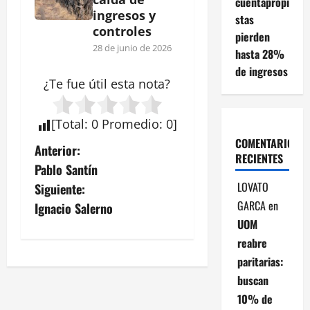
cuentapropi
ingresos y
stas
controles
pierden
28 de junio de 2026
hasta 28%
de ingresos
¿Te fue útil esta
nota
?
[
Total
:
0
Promedio
:
0
]
COMENTARIOS
N
Anterior:
RECIENTES
Pablo Santín
a
LOVATO
Siguiente:
v
GARCA
en
Ignacio Salerno
UOM
e
reabre
paritarias:
g
buscan
a
10% de