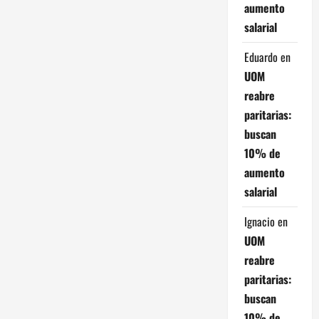
aumento
c
salarial
i
Eduardo
en
ó
UOM
reabre
n
paritarias:
d
buscan
10% de
e
aumento
e
salarial
n
Ignacio
en
UOM
t
reabre
paritarias:
r
buscan
a
10% de