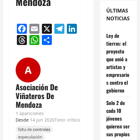
Mendoza
ÚLTIMAS
NOTICIAS
Facebook
Email
X
Telegram
LinkedIn
Ley de
Threads
WhatsApp
Compartir
tierras: el
proyecto
que unió a
artistas y
A
empresario
s contra el
Asociación De
gobierno
Viñateros De
Mendoza
Solo 2 de
cada 10
1 apariciones
jóvenes
Desde
14 jun 2026
Tono: crítico
quieren ser
falta de
controles
sus propios
especulación