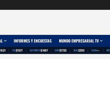
AL
INFORMES Y ENCUESTAS
MUNDO EMPRESARIAL TV
|
|
|
|
|
|
$1521
$1577
$1497
$1732
$292
—
CCL
MAYORISTA
EURO
REAL
YUAN
RIE
App
artir