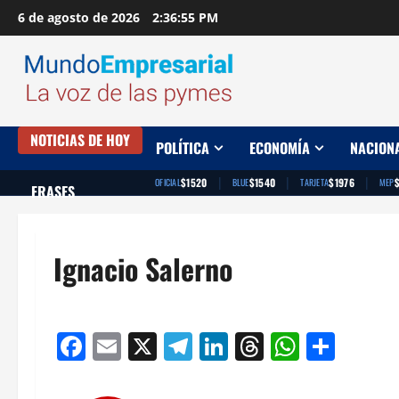
Saltar
6 de agosto de 2026
2:36:56 PM
al
contenido
NOTICIAS DE HOY
POLÍTICA
ECONOMÍA
NACION
|
|
|
$1520
$1540
$1976
OFICIAL
BLUE
TARJETA
MEP
FRASES
Ignacio Salerno
Facebook
Email
X
Telegram
LinkedIn
Threads
Whats
Comp