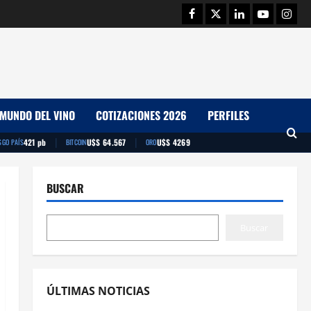
Facebook
Twitter
Linkedin
Youtube
Insta
MUNDO DEL VINO
COTIZACIONES 2026
PERFILES
|
|
421 pb
U$S 64.567
U$S 4269
SGO PAÍS
BITCOIN
ORO
BUSCAR
Buscar
ÚLTIMAS NOTICIAS