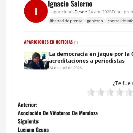
Ignacio Salerno
I
1 apariciones
Desde
24 abr 2026
Tono: pre
libertad de prensa
gobierno
control de
inf
APARICIONES EN NOTICIAS
(1)
La democracia en jaque por la 
acreditaciones a periodistas
24 de abril de 2026
¿Te fue 
N
Anterior:
Asociación De Viñateros De Mendoza
a
Siguiente:
v
Luciana Geuna