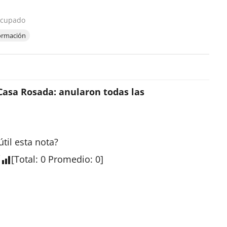
ocupado
ormación
Casa Rosada: anularon todas las
útil esta
nota
?
[
Total
:
0
Promedio
:
0
]