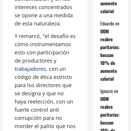
aumento
intereses concentrados
salarial
se opone a una medida
Eduardo
en
de esta naturaleza.
UOM
Y remarcó, "el desafío es
reabre
cómo instrumentamos
paritarias:
esto con participación
buscan
de productores y
10% de
trabajadores
, con un
aumento
código de ética estricto
salarial
para los directores que
Ignacio
en
se designa y que no
UOM
haya reelección, con un
reabre
fuerte control anti
paritarias:
corrupción para no
buscan
morder el palito que nos
10% de