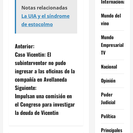
Internacional
Notas relacionadas
Mundo del
La UIA y el síndrome
vino
de estocolmo
Mundo
N
Empresarial
Anterior:
TV
Caso Vicentin: El
a
subinterventor no pudo
Nacional
v
ingresar a las oficinas de la
compañía en Avellaneda
Opinión
e
Siguiente:
Poder
g
Impulsan una comisión en
Judicial
el Congreso para investigar
a
la deuda de Vicentin
Política
c
Principales