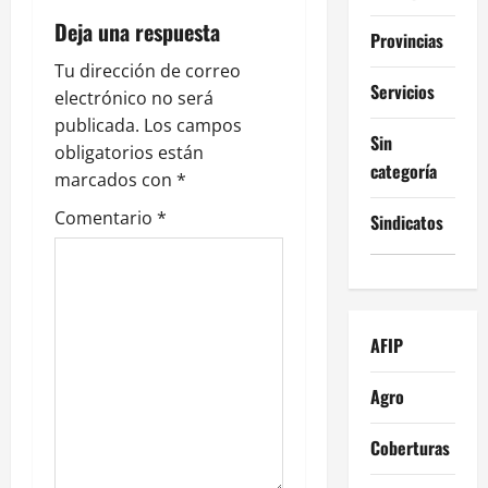
i
Deja una respuesta
Provincias
ó
Tu dirección de correo
n
Servicios
electrónico no será
publicada.
Los campos
d
Sin
obligatorios están
categoría
e
marcados con
*
Comentario
*
Sindicatos
e
n
t
AFIP
r
Agro
a
Coberturas
d