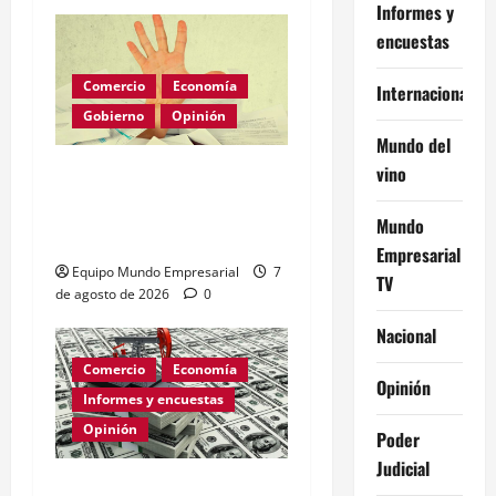
Informes y
encuestas
Comercio
Economía
Internacional
Gobierno
Opinión
Mundo del
vino
Morosidad Sistémica y el
Círculo Vicioso de las
Mundo
Tasas de Interés
Empresarial
Equipo Mundo Empresarial
7
TV
de agosto de 2026
0
Nacional
Comercio
Economía
Opinión
Informes y encuestas
Opinión
Poder
Judicial
Relevamiento de