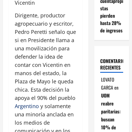
cuentapropi
Vicentin
stas
Dirigente, productor
pierden
hasta 28%
agropecuario y escritor,
de ingresos
Pedro Peretti señalo que
si en Presidente llama a
una movilización para
defender la idea de
COMENTARIOS
contar con Vicentin en
RECIENTES
manos del estado, la
LOVATO
Plaza de Mayo le queda
GARCA
en
chica. Esta decisión la
UOM
apoya el 90% del pueblo
reabre
Argentino
y solamente
paritarias:
una minoría anclada en
buscan
los medios de
10% de
comunicación y en los