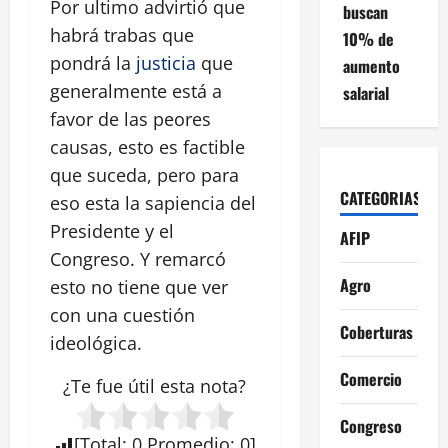
Por ultimo advirtió que
buscan
habrá trabas que
10% de
pondrá la
justicia
que
aumento
generalmente está a
salarial
favor de las peores
causas, esto es factible
que suceda, pero para
CATEGORIAS
eso esta la sapiencia del
Presidente y el
AFIP
Congreso. Y remarcó
Agro
esto no tiene que ver
con una cuestión
Coberturas
ideológica.
Comercio
¿Te fue útil esta
nota
?
Congreso
[
Total
:
0
Promedio
:
0
]