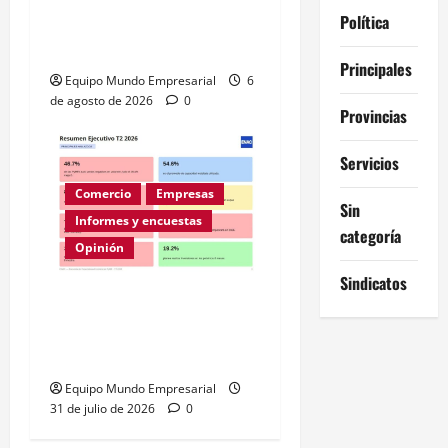
Expectativas de Mercado
Política
– julio 2026
Principales
Equipo Mundo Empresarial
6
de agosto de 2026
0
Provincias
Servicios
Comercio
Empresas
Sin
Informes y encuestas
categoría
Opinión
Sindicatos
A la mitad de las pymes
argentinas les va mal
según la ENAC
Equipo Mundo Empresarial
31 de julio de 2026
0