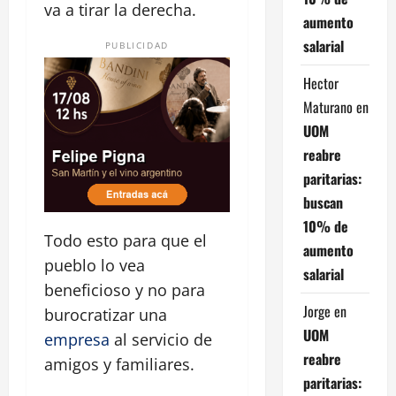
va a tirar la derecha.
aumento
salarial
PUBLICIDAD
Hector
Maturano
en
UOM
reabre
paritarias:
buscan
10% de
Todo esto para que el
aumento
pueblo lo vea
salarial
beneficioso y no para
Jorge
en
burocratizar una
UOM
empresa
al servicio de
reabre
amigos y familiares.
paritarias: