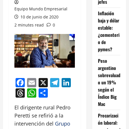
jefes
Equipo Mundo Empresarial
Inflación
10 de junio de 2020
baja y dólar
2 minutes read
0
estable:
¿cementeri
o de
pymes?
Peso
argentino
sobrevaluad
Facebook
Email
X
Telegram
LinkedIn
o un 19%
según el
Threads
WhatsApp
Compartir
Índice Big
Mac
El dirigente rural Pedro
Precarizaci
Peretti se refirió a la
ón laboral:
intervención del
Grupo