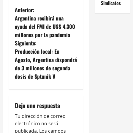
Sindicatos
N
Anterior:
Argentina recibirá una
a
ayuda del FMI de U$S 4.300
v
millones por la pandemia
Siguiente:
e
Producción local: En
g
Agosto, Argentina dispondrá
de 3 millones de segunda
a
dosis de Sptunik V
c
i
Deja una respuesta
ó
Tu dirección de correo
n
electrónico no será
publicada.
Los campos