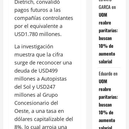
Dietrich, convalidó
GARCA
en
pagos futuros a las
UOM
compañías controlantes
reabre
por el equivalente a
paritarias:
USD1.780 millones.
buscan
10% de
La investigación
aumento
muestra que la cifra
salarial
surge de reconocer una
deuda de USD499
Eduardo
en
millones a Autopistas
UOM
del Sol y USD247
reabre
millones al Grupo
paritarias:
Concesionario del
buscan
Oeste, a una tasa en
10% de
dólares capitalizable del
aumento
8%, lo cual arroja una
salarial