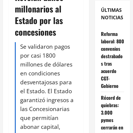
millonarios al
ÚLTIMAS
Estado por las
NOTICIAS
concesiones
Reforma
laboral: 800
Se validaron pagos
convenios
por casi 1800
destrabado
s tras
millones de dólares
acuerdo
en condiciones
CGT-
desventajosas para
Gobierno
el Estado. El Estado
Récord de
garantizó ingresos a
quiebras:
las Concesionarias
3.000
que permitían
pymes
abonar capital,
cerrarán en