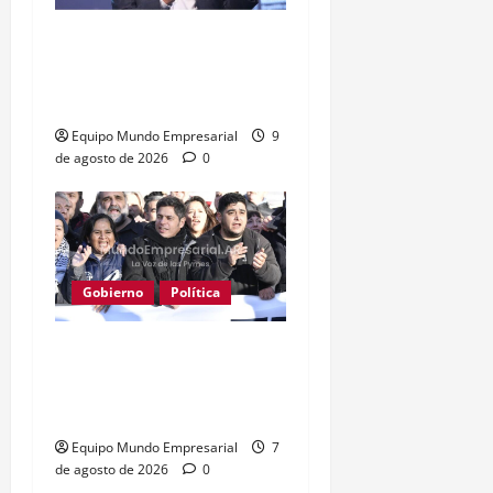
Ahora Caputo dice que no
le dijo a los industriales
«tarado»
Equipo Mundo Empresarial
9
de agosto de 2026
0
Gobierno
Política
Kicillof acusa a Milei: los
salarios no alcanzan para
lo básico
Equipo Mundo Empresarial
7
de agosto de 2026
0