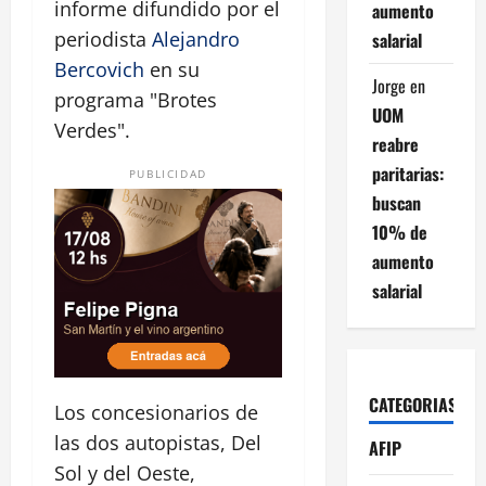
informe difundido por el
aumento
periodista
Alejandro
salarial
Bercovich
en su
Jorge
en
programa "Brotes
UOM
Verdes".
reabre
paritarias:
PUBLICIDAD
buscan
10% de
aumento
salarial
CATEGORIAS
Los concesionarios de
las dos autopistas, Del
AFIP
Sol y del Oeste,