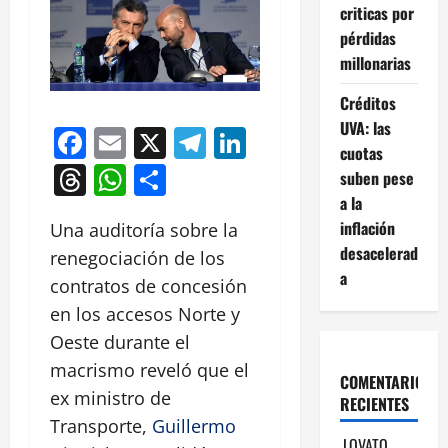
criticas por
pérdidas
millonarias
Créditos
UVA: las
Facebook
Email
X
Telegram
LinkedIn
cuotas
Threads
WhatsApp
Compartir
suben pese
a la
inflación
Una auditoría sobre la
desacelerad
renegociación de los
a
contratos de concesión
en los accesos Norte y
Oeste durante el
macrismo reveló que el
COMENTARIOS
ex ministro de
RECIENTES
Transporte,
Guillermo
LOVATO