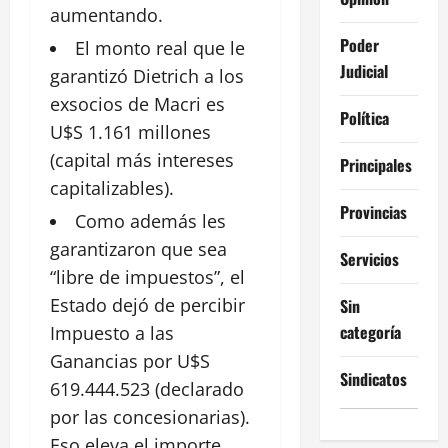
aumentando.
Poder
El monto real que le
Judicial
garantizó Dietrich a los
exsocios de Macri es
Política
U$S 1.161 millones
(capital más
intereses
Principales
capitalizables).
Provincias
Como además les
garantizaron que sea
Servicios
“libre de
impuestos
”, el
Estado dejó de percibir
Sin
categoría
Impuesto a las
Ganancias por U$S
Sindicatos
619.444.523 (declarado
por las concesionarias).
Eso eleva el importe