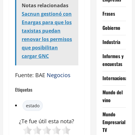
Notas relacionadas
Frases
Sacnun gestionó con
Enargas para que los
Gobierno
taxistas puedan
renovar los permisos
Industria
que posibilitan
Informes y
cargar GNC
encuestas
Fuente: BAE
Negocios
Internacional
Etiquetas
Mundo del
vino
estado
Mundo
¿Te fue útil esta
nota
?
Empresarial
TV