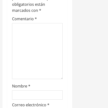
d
obligatorios están
e
marcados con
*
Comentario
*
e
n
t
r
a
d
a
Nombre
*
s
Correo electrónico
*