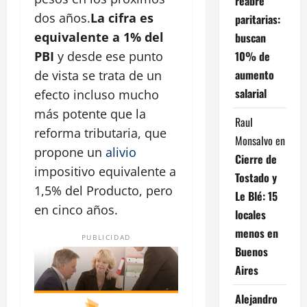
reabre
dos años.
La cifra es
paritarias:
equivalente a 1% del
buscan
10% de
PBI
y desde ese punto
aumento
de vista se trata de un
salarial
efecto incluso mucho
más potente que la
Raul
reforma tributaria, que
Monsalvo
en
propone un
alivio
Cierre de
impositivo equivalente a
Tostado y
1,5% del Producto, pero
Le Blé: 15
en cinco años.
locales
menos en
PUBLICIDAD
Buenos
Aires
Alejandro