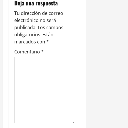
i
Deja una respuesta
ó
Tu dirección de correo
electrónico no será
n
publicada.
Los campos
obligatorios están
d
marcados con
*
e
Comentario
*
e
n
t
r
a
d