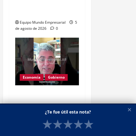
portuario que paraliza
logística
Equipo Mundo Empresarial
5
de agosto de 2026
0
Economía
Gobierno
Dolarización: la economía
real se paraliza y las
✕
pymes sufren
¿Te fue útil esta nota?
★
★
★
★
★
Equipo Mundo Empresarial
5
de agosto de 2026
0