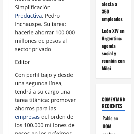
afecta a
Simplificación
350
Productiva
, Pedro
empleados
Inchauspe. Su tarea:
León XIV en
hacerle ahorrar 100.000
Argentina:
millones de pesos al
agenda
sector privado
social y
reunión con
Editor
Milei
Con perfil bajo y desde
una segunda línea,
tendrá a su cargo una
COMENTARIOS
tarea titánica: promover
RECIENTES
ahorros para las
empresas
del orden de
Pablo
en
los 100.000 millones de
UOM
pesos en los próximos