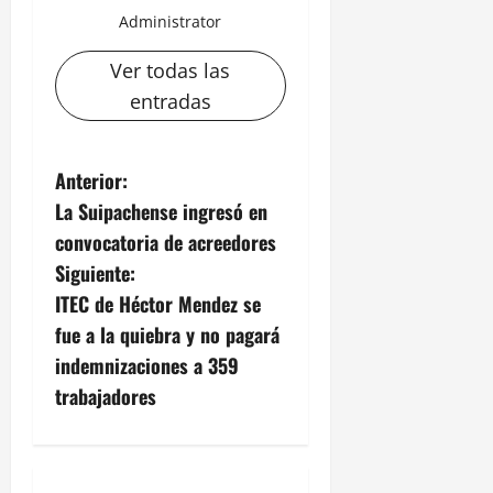
Administrator
Ver todas las
entradas
N
Anterior:
La Suipachense ingresó en
a
convocatoria de acreedores
v
Siguiente:
ITEC de Héctor Mendez se
e
fue a la quiebra y no pagará
g
indemnizaciones a 359
trabajadores
a
c