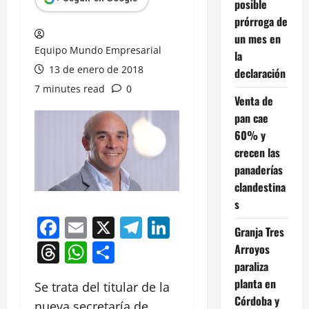
posible
prórroga de
un mes en
Equipo Mundo Empresarial
la
13 de enero de 2018
declaración
7 minutes read
0
Venta de
pan cae
60% y
crecen las
panaderías
clandestina
s
Facebook
Email
X
Telegram
LinkedIn
Granja Tres
Threads
WhatsApp
Compartir
Arroyos
paraliza
planta en
Se trata del titular de la
Córdoba y
nueva secretaría de