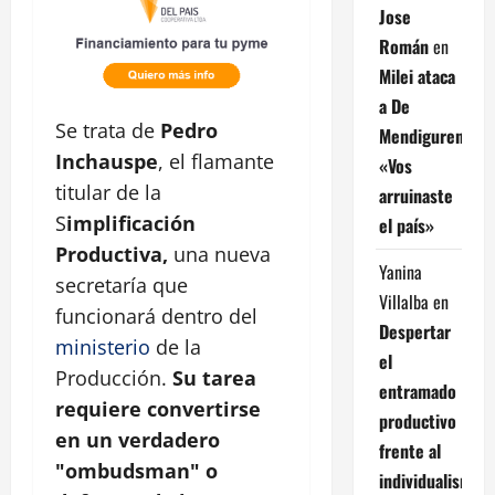
Jose
Román
en
Milei ataca
a De
Se trata de
Pedro
Mendiguren:
Inchauspe
, el flamante
«Vos
titular de la
arruinaste
S
implificación
el país»
Productiva,
una nueva
Yanina
secretaría que
Villalba
en
funcionará dentro del
Despertar
ministerio
de la
el
Producción.
Su tarea
entramado
requiere convertirse
productivo
en un verdadero
frente al
"ombudsman" o
individualismo