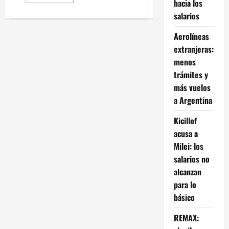
más
hacia los
acerca
salarios
de
Alivio
en
Aerolíneas
la
cadena
extranjeras:
de
pagos:
menos
se
redujo
trámites y
la
más vuelos
cantidad
de
a Argentina
cheques
rechazados,
aunque
Kicillof
se
mantienen
acusa a
60%
por
Milei: los
encima
salarios no
de
2025
alcanzan
para lo
básico
REMAX: