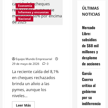
Economía
ÚLTIMAS
Informes y encuestas
NOTICIAS
Nacional
Mercado
Alivio en la cadena de pagos: se
Libre:
redujo la cantidad de cheques
subsidios
rechazados, aunque se
de $68 mil
mantienen 60% por encima de
millones y
2025
desplome
Equipo Mundo Empresarial
de acciones
29 de mayo de 2026
0
La reciente caída del 8,1%
García
en cheques rechazados
Cuerva
brinda un alivio a las
critica al
pymes, aunque los
gobierno
niveles...
por su
indiferencia
Leer
Leer Más