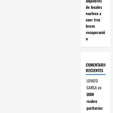
alquileres
de locales
vuelven a
caer tras
breve
recuperació
n
COMENTARIOS
RECIENTES
LOVATO
GARCA
en
UOM
reabre
paritarias: