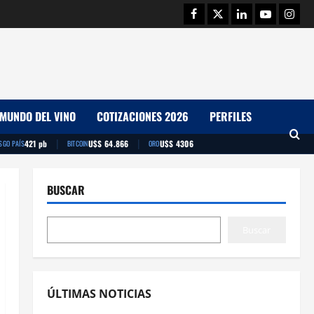
Facebook
Twitter
Linkedin
Youtube
Insta
MUNDO DEL VINO
COTIZACIONES 2026
PERFILES
|
|
421 pb
U$S 64.866
U$S 4306
SGO PAÍS
BITCOIN
ORO
BUSCAR
Buscar
ÚLTIMAS NOTICIAS