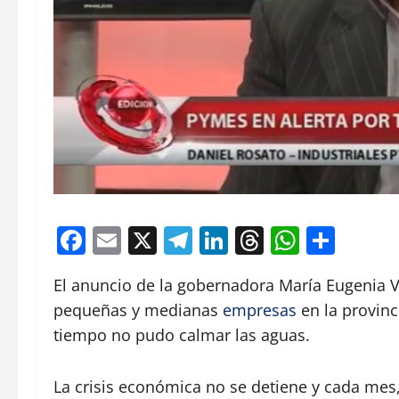
Facebook
Email
X
Telegram
LinkedIn
Threads
Whats
Comp
El anuncio de la gobernadora María Eugenia Vid
pequeñas y medianas
empresas
en la provinc
tiempo no pudo calmar las aguas.
La crisis económica no se detiene y cada mes