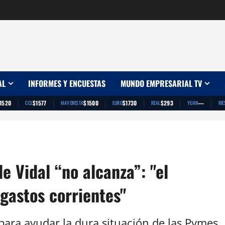
AL
INFORMES Y ENCUESTAS
MUNDO EMPRESARIAL TV
|
|
|
|
|
|
1520
$1577
$1500
$1730
$293
—
CCL
MAYORISTA
EURO
REAL
YUAN
RIE
e Vidal “no alcanza”: "el
 gastos corrientes"
para ayudar la dura situación de las Pymes