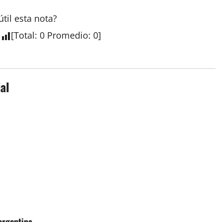
útil esta
nota
?
[
Total
:
0
Promedio
:
0
]
al
argentina