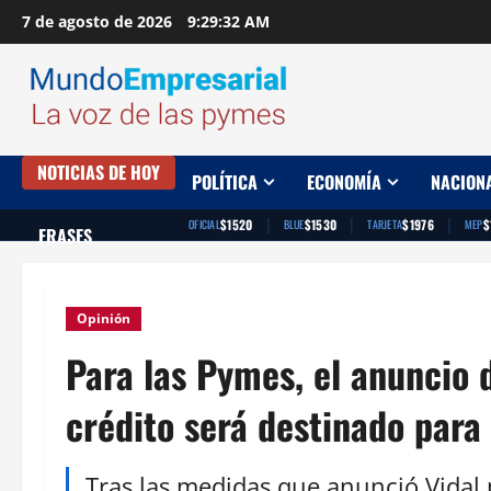
Saltar
7 de agosto de 2026
9:29:33 AM
al
contenido
NOTICIAS DE HOY
POLÍTICA
ECONOMÍA
NACION
|
|
|
$1520
$1530
$1976
$
OFICIAL
BLUE
TARJETA
MEP
FRASES
Opinión
Para las Pymes, el anuncio d
crédito será destinado para
Tras las medidas que anunció Vidal 