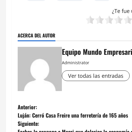
¿Te fue 
ACERCA DEL AUTOR
Equipo Mundo Empresari
Administrator
Ver todas las entradas
N
Anterior:
Luján: Cerró Casa Freire una ferretería de 165 años
a
Siguiente:
Forbes le propone a Macri que dolarice la economía 