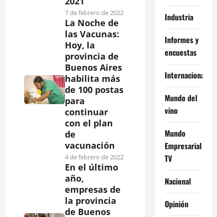
2021
7 de febrero de 2022
Industria
La Noche de
las Vacunas:
Informes y
Hoy, la
encuestas
provincia de
Buenos Aires
Internacional
habilita más
de 100 postas
Mundo del
para
vino
continuar
con el plan
Mundo
de
vacunación
Empresarial
TV
4 de febrero de 2022
En el último
año,
Nacional
empresas de
la provincia
Opinión
de Buenos