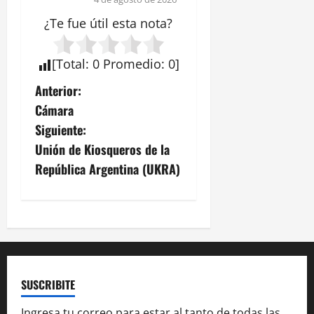
¿Te fue útil esta
nota
?
[
Total
:
0
Promedio
:
0
]
N
Anterior:
Cámara
a
Siguiente:
v
Unión de Kiosqueros de la
República Argentina (UKRA)
e
g
a
c
SUSCRIBITE
i
Ingresa tu correo para estar al tanto de todas las