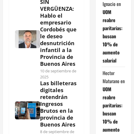
SIN
Ignacio
en
VERGÜENZA:
UOM
Hablo el
reabre
empresario
paritarias:
Cordobés que
buscan
le deseo
desnutrición
10% de
infantil a la
aumento
Provincia de
salarial
Buenos Aires
10 de septiembre de
Hector
2025
Maturano
en
Las billeteras
UOM
digitales
retendrán
reabre
Ingresos
paritarias:
Brutos en la
buscan
provincia de
10% de
Buenos Aires
aumento
8 de septiembre de