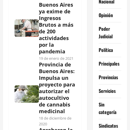
Nacional
Buenos Aires
ya exime de
Opinión
Ingresos
Brutos a más
Poder
de 200
Judicial
actividades
por la
Política
pandemia
19 de enero de 2021
Principales
Provincia de
Buenos Aires:
Provincias
Impulsa un
proyecto para
Servicios
autorizar el
autocultivo
Sin
de cannabis
medicinal
categoría
18 de diciembre de
2020
Sindicatos