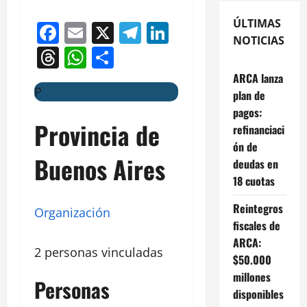
ÚLTIMAS
Facebook
Email
X
Telegram
LinkedIn
NOTICIAS
Threads
WhatsApp
Compartir
ARCA lanza
P
plan de
pagos:
Provincia de
refinanciaci
ón de
Buenos Aires
deudas en
18 cuotas
Reintegros
Organización
fiscales de
ARCA:
2 personas vinculadas
$50.000
millones
Personas
disponibles