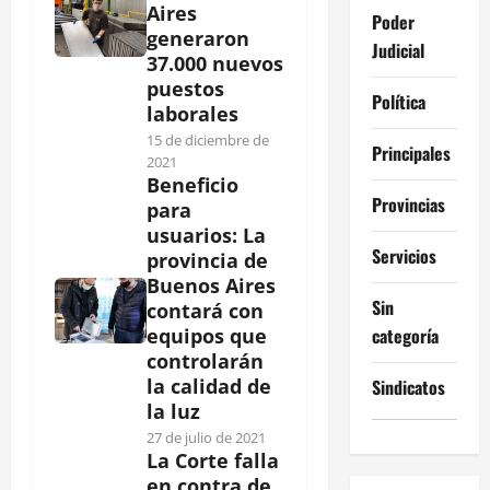
Aires
Poder
generaron
Judicial
37.000 nuevos
puestos
Política
laborales
15 de diciembre de
Principales
2021
Beneficio
Provincias
para
usuarios: La
Servicios
provincia de
Buenos Aires
Sin
contará con
categoría
equipos que
controlarán
la calidad de
Sindicatos
la luz
27 de julio de 2021
La Corte falla
en contra de