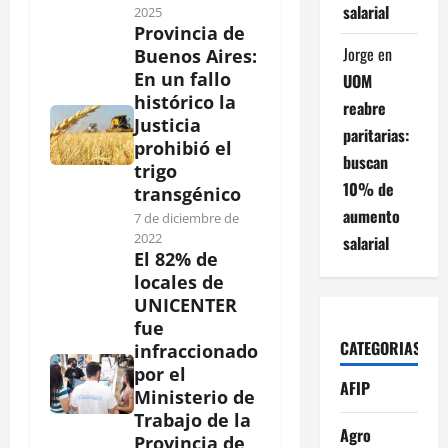
salarial
2025
Provincia de
Jorge
en
Buenos Aires:
En un fallo
UOM
histórico la
reabre
Justicia
paritarias:
prohibió el
buscan
trigo
10% de
transgénico
aumento
7 de diciembre de
2022
salarial
El 82% de
locales de
UNICENTER
fue
CATEGORIAS
infraccionado
por el
AFIP
Ministerio de
Trabajo de la
Agro
Provincia de