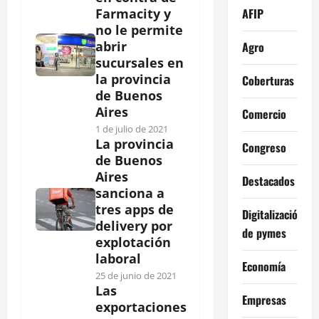
AFIP
Farmacity y
no le permite
abrir
Agro
sucursales en
la provincia
Coberturas
de Buenos
Aires
Comercio
1 de julio de 2021
La provincia
Congreso
de Buenos
Aires
Destacados
sanciona a
tres apps de
Digitalización
delivery por
de pymes
explotación
laboral
Economía
25 de junio de 2021
Las
Empresas
exportaciones