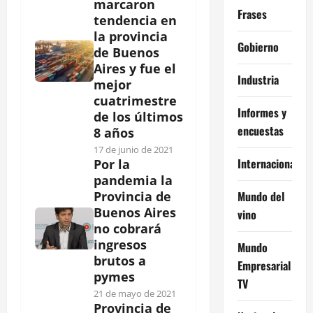
marcaron
Frases
tendencia en
la provincia
Gobierno
de Buenos
Aires y fue el
Industria
mejor
cuatrimestre
Informes y
de los últimos
encuestas
8 años
17 de junio de 2021
Internacional
Por la
pandemia la
Mundo del
Provincia de
Buenos Aires
vino
no cobrará
ingresos
Mundo
brutos a
Empresarial
pymes
TV
21 de mayo de 2021
Provincia de