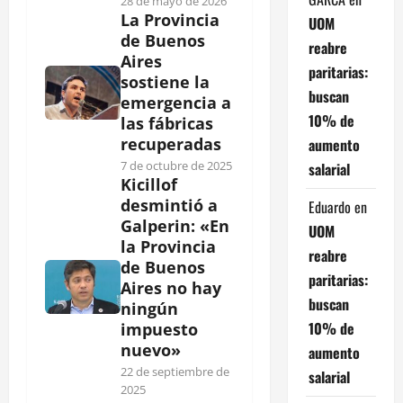
28 de mayo de 2026
La Provincia
UOM
de Buenos
reabre
Aires
paritarias:
sostiene la
buscan
emergencia a
10% de
las fábricas
recuperadas
aumento
7 de octubre de 2025
salarial
Kicillof
desmintió a
Eduardo
en
Galperin: «En
UOM
la Provincia
reabre
de Buenos
paritarias:
Aires no hay
buscan
ningún
10% de
impuesto
nuevo»
aumento
22 de septiembre de
salarial
2025