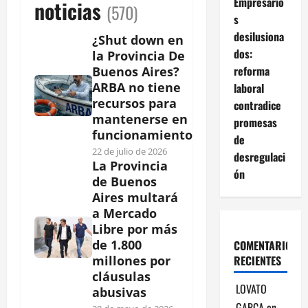
Empresario
noticias
(570)
s
desilusiona
¿Shut down en
dos:
la Provincia De
reforma
Buenos Aires?
ARBA no tiene
laboral
recursos para
contradice
mantenerse en
promesas
funcionamiento
de
22 de julio de 2026
desregulaci
La Provincia
ón
de Buenos
Aires multará
a Mercado
Libre por más
de 1.800
COMENTARIOS
RECIENTES
millones por
cláusulas
LOVATO
abusivas
GARCA
en