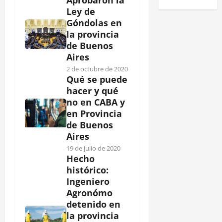
Aprobaron la
Ley de
Góndolas en
la provincia
de Buenos
Aires
2 de octubre de 2020
Qué se puede
hacer y qué
no en CABA y
en Provincia
de Buenos
Aires
19 de julio de 2020
Hecho
histórico:
Ingeniero
Agronómo
detenido en
la provincia