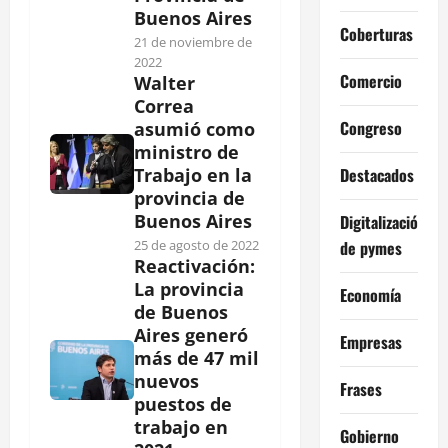
Buenos Aires
Coberturas
21 de noviembre de
2022
Comercio
Walter
Correa
Congreso
asumió como
ministro de
Destacados
Trabajo en la
provincia de
Buenos Aires
Digitalización
de pymes
25 de agosto de 2022
Reactivación:
La provincia
Economía
de Buenos
Aires generó
Empresas
más de 47 mil
nuevos
Frases
puestos de
trabajo en
Gobierno