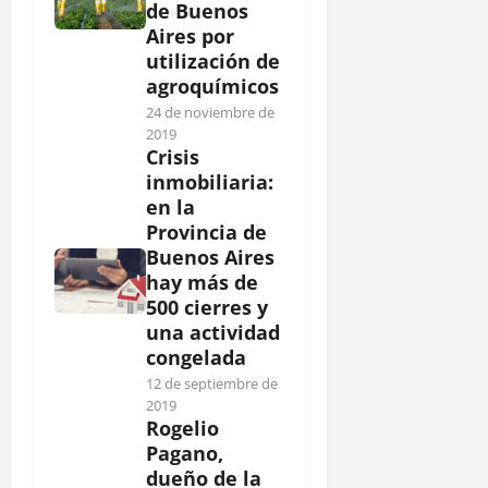
de Buenos
Aires por
utilización de
agroquímicos
24 de noviembre de
2019
Crisis
inmobiliaria:
en la
Provincia de
Buenos Aires
hay más de
500 cierres y
una actividad
congelada
12 de septiembre de
2019
Rogelio
Pagano,
dueño de la