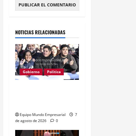
Alternative:
NOTICIAS RELACIONADAS
Gobierno
Política
Kicillof acusa a Milei: los
salarios no alcanzan para
lo básico
Equipo Mundo Empresarial
7
de agosto de 2026
0