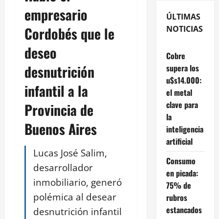
empresario
ÚLTIMAS
Cordobés que le
NOTICIAS
deseo
Cobre
desnutrición
supera los
u$s14.000:
infantil a la
el metal
clave para
Provincia de
la
Buenos Aires
inteligencia
artificial
Lucas José Salim,
Consumo
desarrollador
en picada:
inmobiliario, generó
75% de
polémica al desear
rubros
estancados
desnutrición infantil