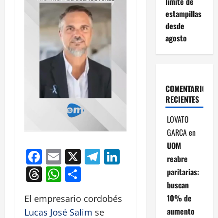
límite de
estampillas
desde
agosto
COMENTARIOS
RECIENTES
LOVATO
GARCA
en
UOM
Facebook
Email
X
Telegram
LinkedIn
reabre
Threads
WhatsApp
Compartir
paritarias:
buscan
10% de
El empresario cordobés
aumento
Lucas José Salim
se