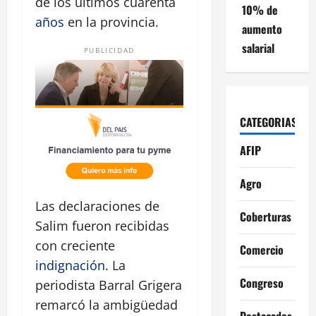
de los últimos cuarenta
10% de
años
en la provincia.
aumento
salarial
PUBLICIDAD
CATEGORIAS
AFIP
Agro
Las declaraciones de
Coberturas
Salim fueron recibidas
con creciente
Comercio
indignación
. La
Congreso
periodista Barral Grigera
remarcó la ambigüedad
Destacados