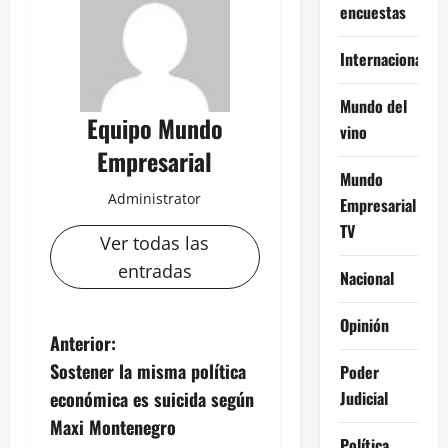
encuestas
Internacional
Mundo del
Equipo Mundo
vino
Empresarial
Mundo
Administrator
Empresarial
TV
Ver todas las
entradas
Nacional
Opinión
N
Anterior:
Sostener la misma política
Poder
a
Judicial
económica es suicida según
v
Maxi Montenegro
Política