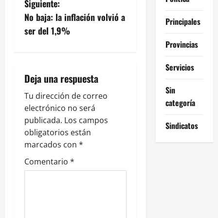
Siguiente:
e
No baja: la inflación volvió a
Principales
g
ser del 1,9%
Provincias
a
Servicios
c
Deja una respuesta
i
Sin
Tu dirección de correo
categoría
electrónico no será
ó
publicada.
Los campos
Sindicatos
n
obligatorios están
marcados con
*
d
Comentario
*
e
e
n