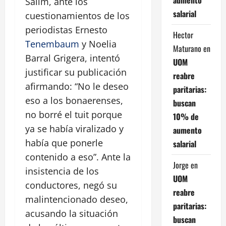
Salim, ante los
salarial
cuestionamientos de los
periodistas Ernesto
Hector
Tenembaum
y Noelia
Maturano
en
Barral Grigera, intentó
UOM
justificar su publicación
reabre
afirmando:
No le deseo
paritarias:
eso a los bonaerenses,
buscan
no borré el tuit porque
10% de
ya se había viralizado y
aumento
había que ponerle
salarial
contenido a eso
. Ante la
Jorge
en
insistencia de los
UOM
conductores, negó su
reabre
malintencionado deseo,
paritarias:
acusando la situación
buscan