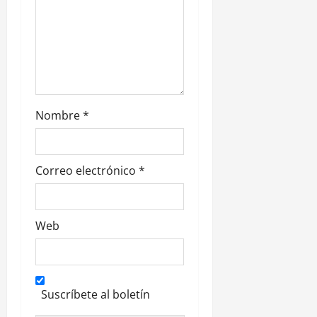
t
r
a
d
Nombre
*
a
s
Correo electrónico
*
Web
Suscríbete al boletín