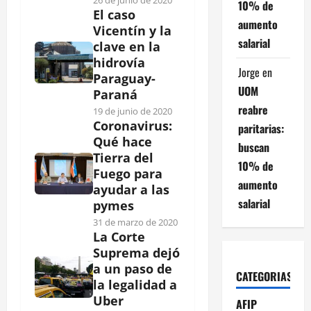
26 de junio de 2020
10% de
El caso
aumento
Vicentín y la
salarial
clave en la
hidrovía
Jorge
en
Paraguay-
UOM
Paraná
reabre
19 de junio de 2020
Coronavirus:
paritarias:
Qué hace
buscan
Tierra del
10% de
Fuego para
aumento
ayudar a las
salarial
pymes
31 de marzo de 2020
La Corte
Suprema dejó
a un paso de
CATEGORIAS
la legalidad a
Uber
AFIP