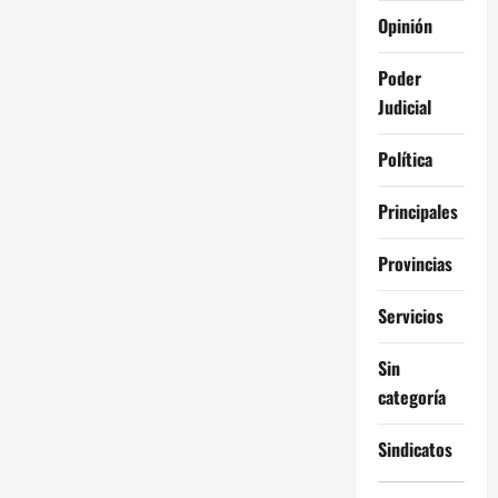
n
Opinión
t
Poder
r
Judicial
a
Política
d
Principales
a
Provincias
s
Servicios
Sin
categoría
Sindicatos