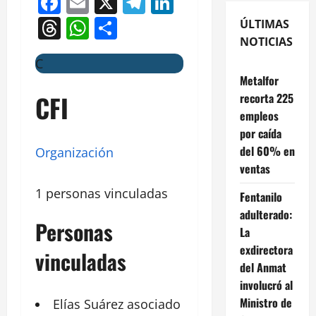
Facebook
Email
X
Telegram
LinkedIn
Threads
WhatsApp
Compartir
ÚLTIMAS
NOTICIAS
C
Metalfor
CFI
recorta 225
empleos
por caída
del 60% en
Organización
ventas
1 personas vinculadas
Fentanilo
adulterado:
Personas
La
exdirectora
vinculadas
del Anmat
involucró al
Ministro de
Elías
Suárez
asociado