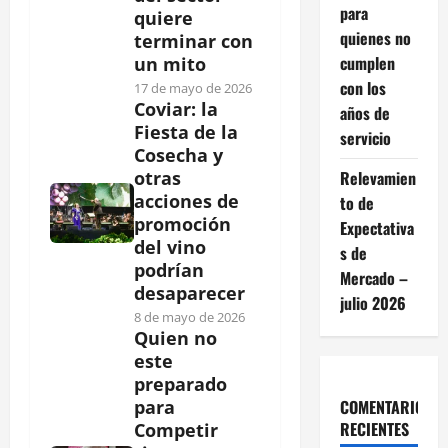
para
quiere
quienes no
terminar con
cumplen
un mito
con los
17 de mayo de 2026
Coviar: la
años de
Fiesta de la
servicio
Cosecha y
Relevamien
otras
acciones de
to de
promoción
Expectativa
del vino
s de
podrían
Mercado –
desaparecer
julio 2026
8 de mayo de 2026
Quien no
este
preparado
COMENTARIOS
para
RECIENTES
Competir