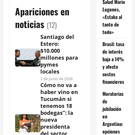
Salud Mario
Apariciones en
Lugones,
«Estaba al
noticias
(12)
tanto de
todo»
Santiago del
Estero:
Brasil: tasa
$10.000
de interés
millones para
baja a 14%
pymes
y afecta
locales
costos
2 de junio de 2026
financieros
Cómo no va a
haber vino en
Moratorias
Tucumán si
de
tenemos 18
jubilación
bodegas”: la
en
nueva
Argentina:
presidenta
opciones
del sector