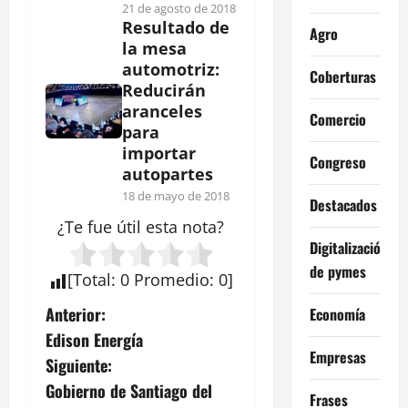
21 de agosto de 2018
Resultado de
Agro
la mesa
automotriz:
Coberturas
Reducirán
aranceles
Comercio
para
importar
Congreso
autopartes
18 de mayo de 2018
Destacados
¿Te fue útil esta
nota
?
Digitalización
de pymes
[
Total
:
0
Promedio
:
0
]
N
Anterior:
Economía
Edison Energía
a
Empresas
Siguiente:
v
Gobierno de Santiago del
Frases