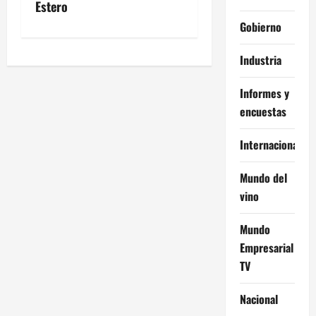
Estero
e
Gobierno
g
Industria
a
Informes y
c
encuestas
i
Internacional
ó
Mundo del
n
vino
d
Mundo
Empresarial
e
TV
e
Nacional