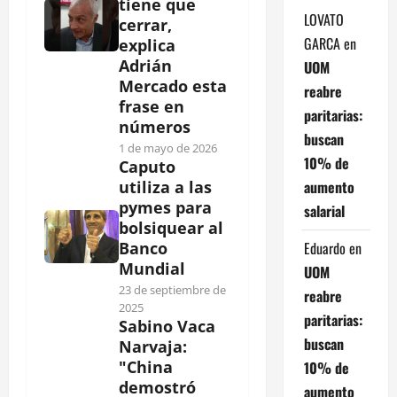
tiene que
LOVATO
cerrar,
GARCA
en
explica
Adrián
UOM
Mercado esta
reabre
frase en
paritarias:
números
buscan
1 de mayo de 2026
10% de
Caputo
aumento
utiliza a las
pymes para
salarial
bolsiquear al
Eduardo
en
Banco
Mundial
UOM
23 de septiembre de
reabre
2025
paritarias:
Sabino Vaca
buscan
Narvaja:
"China
10% de
demostró
aumento