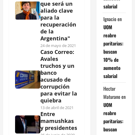
que será un
salarial
aliado clave
para la
Ignacio
en
recuperación
UOM
de la
reabre
Argentina"
paritarias:
24 de mayo de 2021
buscan
Caso Correo:
Avales
10% de
truchos y un
aumento
banco
salarial
acusado de
corrupción
Hector
para evitar la
Maturano
en
quiebra
UOM
13 de abril de 2021
reabre
Entre
mamushkas
paritarias:
y presidentes
buscan