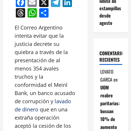
Facebook
Email
X
Telegram
LinkedIn
límite de
estampillas
Threads
WhatsApp
Compartir
desde
agosto
El Correo Argentino
intenta evitar que la
justicia decrete su
quiebra a través de la
COMENTARIOS
RECIENTES
presentación de al
menos 354 avales
LOVATO
truchos y la
GARCA
en
conformidad el Meinl
UOM
Bank, un banco acusado
reabre
de corrupción y
lavado
paritarias:
de dinero
que en una
buscan
extraña operación
10% de
aceptó la cesión de los
aumento