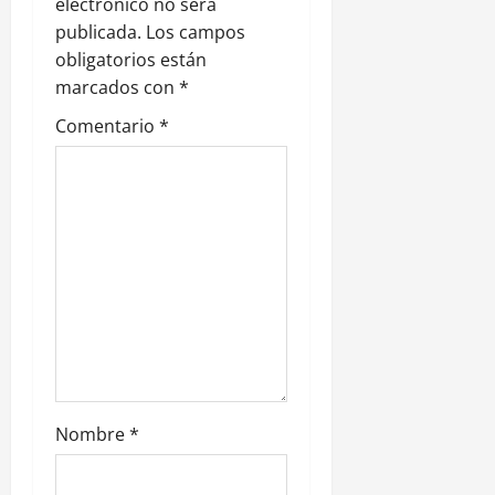
electrónico no será
e
publicada.
Los campos
obligatorios están
e
marcados con
*
n
Comentario
*
t
r
a
d
a
s
Nombre
*