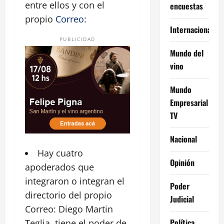
entre ellos y con el
encuestas
propio
Correo
:
Internacional
PUBLICIDAD
Mundo del
vino
Mundo
Empresarial
TV
Nacional
Hay cuatro
Opinión
apoderados que
integraron o integran el
Poder
directorio del propio
Judicial
Correo: Diego Martin
Política
Teglia, tiene el poder de