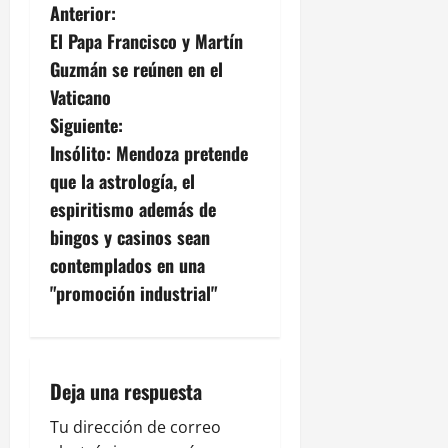
N
Anterior:
El Papa Francisco y Martín
a
Guzmán se reúnen en el
v
Vaticano
Siguiente:
e
Insólito: Mendoza pretende
g
que la astrología, el
espiritismo además de
a
bingos y casinos sean
c
contemplados en una
"promoción industrial"
i
ó
n
Deja una respuesta
d
Tu dirección de correo