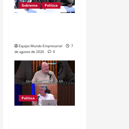
Gobierno
Política
Kicillof acusa a Milei: los
salarios no alcanzan para
lo básico
Equipo Mundo Empresarial
7
de agosto de 2026
0
Política
Clase media sin
confianza: dólares