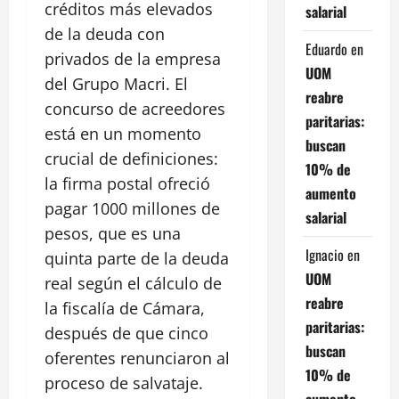
créditos más elevados
salarial
de la deuda con
Eduardo
en
privados de la empresa
UOM
del Grupo Macri. El
reabre
concurso de acreedores
paritarias:
está en un momento
buscan
crucial de definiciones:
10% de
la firma postal ofreció
aumento
pagar 1000 millones de
salarial
pesos, que es una
Ignacio
en
quinta parte de la deuda
UOM
real según el cálculo de
reabre
la fiscalía de Cámara,
paritarias:
después de que cinco
buscan
oferentes renunciaron al
10% de
proceso de salvataje.
aumento