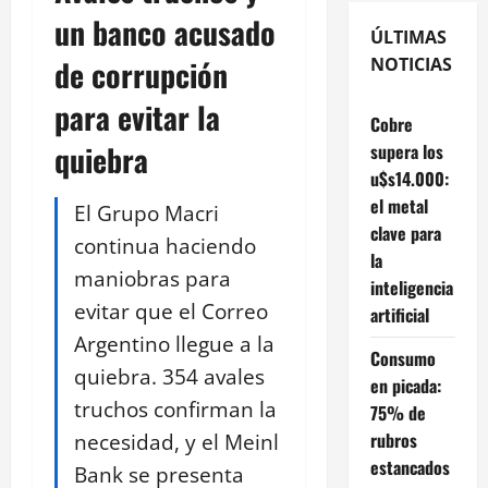
un banco acusado
ÚLTIMAS
de corrupción
NOTICIAS
para evitar la
Cobre
quiebra
supera los
u$s14.000:
el metal
El Grupo Macri
clave para
continua haciendo
la
maniobras para
inteligencia
evitar que el Correo
artificial
Argentino llegue a la
Consumo
quiebra. 354 avales
en picada:
truchos confirman la
75% de
necesidad, y el Meinl
rubros
estancados
Bank se presenta