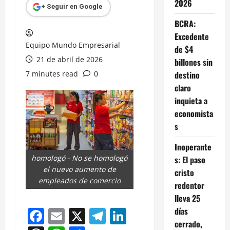
2026
+ Seguir en Google
BCRA:
Excedente
Equipo Mundo Empresarial
de $4
21 de abril de 2026
billones sin
7 minutes read
0
destino
claro
inquieta a
economista
s
Inoperante
homologó - No se homologó
s: El paso
el nuevo aumento de
cristo
empleados de comercio
redentor
lleva 25
días
Facebook
Email
X
Telegram
LinkedIn
cerrado,