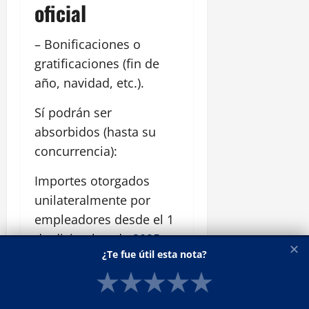
oficial
– Bonificaciones o
gratificaciones (fin de
año, navidad, etc.).
Sí podrán ser
absorbidos (hasta su
concurrencia):
Importes otorgados
unilateralmente por
empleadores desde el 1
de diciembre de
2025
.
✕
¿Te fue útil esta nota?
Contribución
★
★
★
★
★
extraordinaria