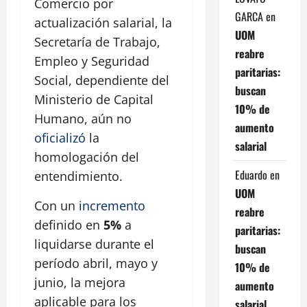
Comercio por
GARCA
en
actualización salarial, la
UOM
Secretaría de Trabajo,
reabre
Empleo y Seguridad
paritarias:
Social, dependiente del
buscan
Ministerio de Capital
10% de
Humano, aún no
aumento
oficializó
la
salarial
homologación del
Eduardo
en
entendimiento.
UOM
Con un
incremento
reabre
definido en
5%
a
paritarias:
liquidarse durante el
buscan
período abril, mayo y
10% de
junio, la mejora
aumento
aplicable para los
salarial