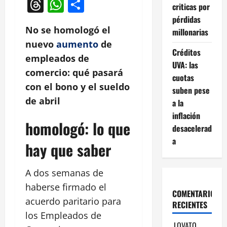
Threads
WhatsApp
Compartir
criticas por
pérdidas
No se homologó el
millonarias
nuevo
aumento
de
Créditos
empleados de
UVA: las
comercio: qué pasará
cuotas
con el bono y el sueldo
suben pese
de abril
a la
inflación
homologó: lo que
desacelerad
a
hay que saber
A dos semanas de
haberse firmado el
COMENTARIOS
acuerdo paritario para
RECIENTES
los Empleados de
LOVATO