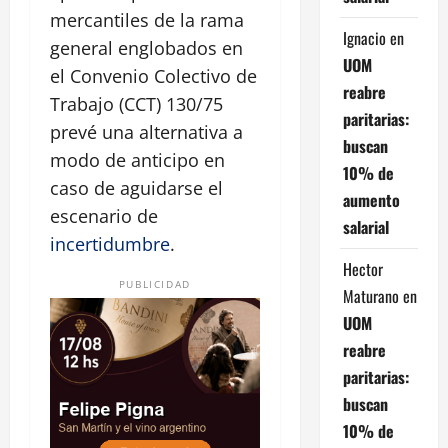
mercantiles de la rama
Ignacio
en
general englobados en
UOM
el Convenio Colectivo de
reabre
Trabajo (CCT) 130/75
paritarias:
prevé una alternativa a
buscan
modo de anticipo en
10% de
caso de aguidarse el
aumento
escenario de
salarial
incertidumbre
.
Hector
PUBLICIDAD
Maturano
en
UOM
reabre
paritarias:
buscan
10% de