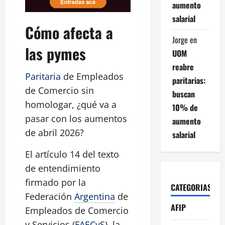
aumento
salarial
Cómo afecta a
Jorge
en
las pymes
UOM
reabre
Paritaria
de Empleados
paritarias:
de Comercio sin
buscan
homologar, ¿qué va a
10% de
pasar con los aumentos
aumento
de abril 2026?
salarial
El artículo 14 del texto
de entendimiento
firmado por la
CATEGORIAS
Federación
Argentina
de
AFIP
Empleados de Comercio
y Servicios (
FAECyS
), la