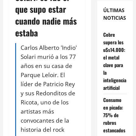
que supo estar
ÚLTIMAS
cuando nadie más
NOTICIAS
estaba
Cobre
supera los
Carlos Alberto 'Indio'
u$s14.000:
Solari murió a los 77
el metal
clave para
años en su casa de
la
Parque Leloir. El
inteligencia
líder de Patricio Rey
artificial
y sus Redonditos de
Consumo
Ricota, uno de los
en picada:
artistas más
75% de
convocantes de la
rubros
historia del rock
estancados