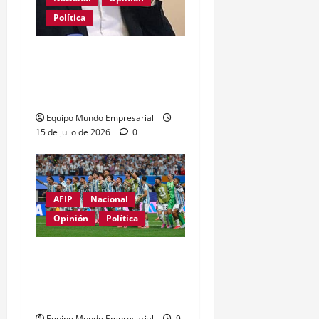
Política
La patria es una mala
costumbre, a veces
necesaria
Equipo Mundo Empresarial
15 de julio de 2026
0
AFIP
Nacional
Opinión
Política
Despertar el entramado
productivo frente al
individualismo externo
Equipo Mundo Empresarial
9