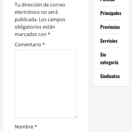
Tu dirección de correo
n
electrónico no será
Principales
publicada.
Los campos
d
Provincias
obligatorios están
e
marcados con
*
Servicios
Comentario
*
e
Sin
n
categoría
t
Sindicatos
r
a
d
a
Nombre
*