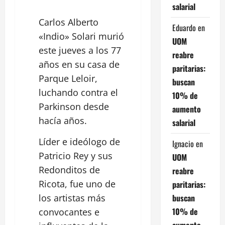
salarial
Carlos Alberto
Eduardo
en
«Indio» Solari murió
UOM
este jueves a los 77
reabre
años en su casa de
paritarias:
Parque
Leloir,
buscan
luchando contra el
10% de
Parkinson desde
aumento
hacía años.
salarial
Líder e ideólogo de
Ignacio
en
Patricio Rey y sus
UOM
Redonditos de
reabre
Ricota, fue uno de
paritarias:
buscan
los artistas más
10% de
convocantes e
aumento