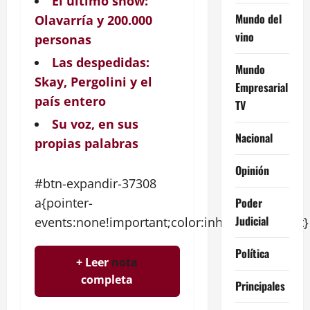
El último show:
Mundo del
Olavarría y 200.000
vino
personas
Las despedidas:
Mundo
Skay, Pergolini y el
Empresarial
país entero
TV
Su voz, en sus
Nacional
propias palabras
Opinión
#btn-expandir-37308
Poder
a{pointer-
Judicial
events:none!important;color:inherit!important}
Política
+ Leer
nota
completa
Principales