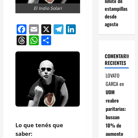
límite de
estampillas
El Indio Solari
desde
agosto
Facebook
Email
X
Telegram
LinkedIn
Threads
WhatsApp
Compartir
COMENTARIOS
RECIENTES
LOVATO
GARCA
en
UOM
reabre
paritarias:
buscan
Lo que tenés que
10% de
aumento
saber: