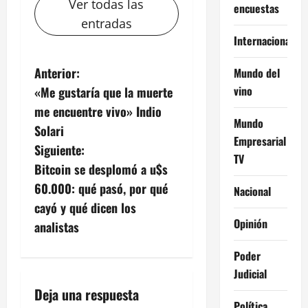
Ver todas las
encuestas
entradas
Internacional
N
Anterior:
Mundo del
vino
«Me gustaría que la muerte
a
me encuentre vivo» Indio
Mundo
v
Solari
Empresarial
Siguiente:
e
TV
Bitcoin se desplomó a u$s
g
60.000: qué pasó, por qué
Nacional
cayó y qué dicen los
a
Opinión
analistas
c
Poder
i
Judicial
Deja una respuesta
ó
Política