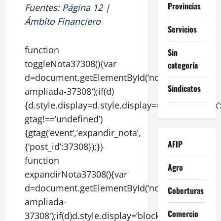
Provincias
Fuentes:
Página 12
|
Ámbito Financiero
Servicios
function
Sin
toggleNota37308(){var
categoría
d=document.getElementById(‘nota-
Sindicatos
ampliada-37308′);if(d)
{d.style.display=d.style.display===’none’?’block’:
gtag!==’undefined’)
{gtag(‘event’,’expandir_nota’,
AFIP
{‘post_id’:37308});}}
function
Agro
expandirNota37308(){var
d=document.getElementById(‘nota-
Coberturas
ampliada-
Comercio
37308′);if(d)d.style.display=’block’;}