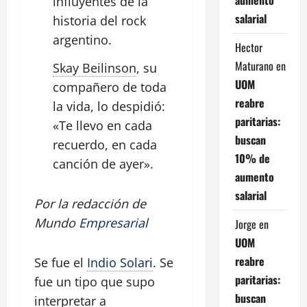
influyentes de la
salarial
historia del rock
argentino
.
Hector
Maturano
en
Skay Beilinson
, su
UOM
compañero de toda
reabre
la vida, lo despidió:
paritarias:
«Te llevo en cada
buscan
recuerdo, en cada
10% de
canción de
ayer
».
aumento
salarial
Por la redacción de
Mundo
Empresarial
Jorge
en
UOM
reabre
Se fue el
Indio Solari
. Se
paritarias:
fue un tipo que supo
buscan
interpretar a