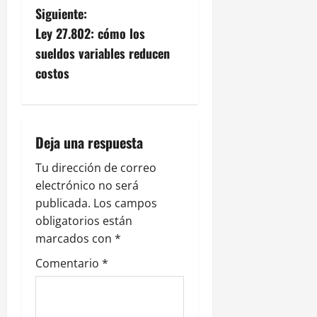
Siguiente:
e
Ley 27.802: cómo los
g
sueldos variables reducen
costos
a
c
i
Deja una respuesta
ó
Tu dirección de correo
electrónico no será
n
publicada.
Los campos
obligatorios están
d
marcados con
*
e
Comentario
*
e