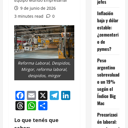
Equipo Mundo Empresarial
jefes
9 de junio de 2026
Inflación
3 minutes read
0
baja y dólar
estable:
¿cementeri
o de
pymes?
Peso
Reforma Laboral, Despidos,
argentino
Mirgor, reforma laboral,
sobrevaluad
despidos, mirgor
o un 19%
según el
Facebook
Email
X
Telegram
LinkedIn
Índice Big
Threads
WhatsApp
Compartir
Mac
Precarizaci
Lo que tenés que
ón laboral:
saber: