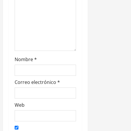
n
t
r
a
d
Nombre
*
a
s
Correo electrónico
*
Web