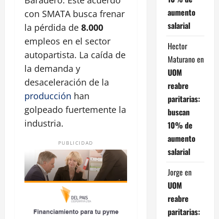
aumento
con SMATA busca frenar
salarial
la pérdida de
8.000
empleos en el sector
Hector
autopartista. La caída de
Maturano
en
la demanda y
UOM
desaceleración de la
reabre
producción
han
paritarias:
golpeado fuertemente la
buscan
industria.
10% de
aumento
PUBLICIDAD
salarial
Jorge
en
UOM
reabre
paritarias: