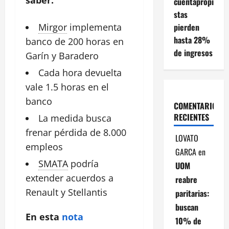
cuentapropi
stas
pierden
Mirgor
implementa
hasta 28%
banco de 200 horas en
de ingresos
Garín y Baradero
Cada hora devuelta
vale 1.5 horas en el
banco
COMENTARIOS
RECIENTES
La medida busca
frenar pérdida de 8.000
LOVATO
empleos
GARCA
en
SMATA
podría
UOM
extender acuerdos a
reabre
Renault
y Stellantis
paritarias:
buscan
En esta
nota
10% de