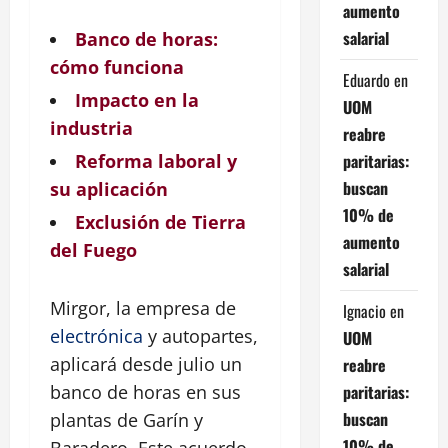
aumento
salarial
Banco de horas:
cómo funciona
Eduardo
en
Impacto en la
UOM
industria
reabre
paritarias:
Reforma laboral y
buscan
su aplicación
10% de
Exclusión de Tierra
aumento
del Fuego
salarial
Mirgor, la empresa de
Ignacio
en
electrónica
y autopartes,
UOM
aplicará desde julio un
reabre
paritarias:
banco de horas en sus
buscan
plantas de Garín y
10% de
Baradero. Este acuerdo