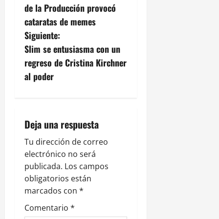
a
de la Producción provocó
v
cataratas de memes
Siguiente:
e
Slim se entusiasma con un
g
regreso de Cristina Kirchner
al poder
a
c
i
Deja una respuesta
ó
Tu dirección de correo
electrónico no será
n
publicada.
Los campos
obligatorios están
d
marcados con
*
e
Comentario
*