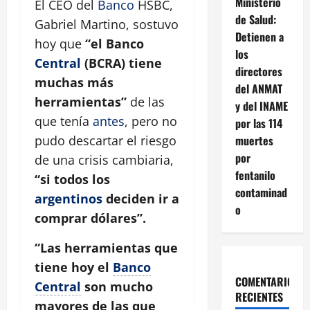
Ministerio
El CEO del
Banco
HSBC,
de Salud:
Gabriel Martino, sostuvo
Detienen a
hoy que
“el Banco
los
Central
(BCRA) tiene
directores
muchas más
del ANMAT
herramientas”
de las
y del INAME
que tenía
antes
, pero no
por las 114
muertes
pudo descartar el riesgo
por
de una crisis cambiaria,
fentanilo
“si todos los
contaminad
argentinos
deciden ir a
o
comprar dólares”.
“Las herramientas que
tiene hoy el
Banco
COMENTARIOS
Central
son mucho
RECIENTES
mayores de las que