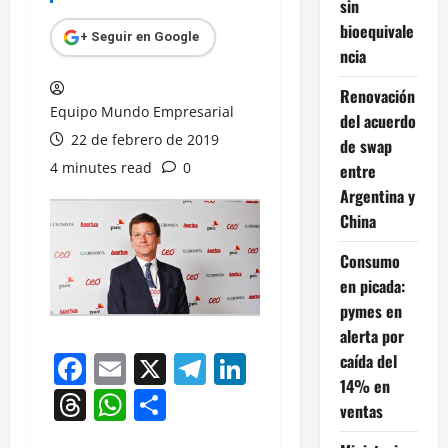
sin
bioequivale
+ Seguir en Google
ncia
Renovación
Equipo Mundo Empresarial
del acuerdo
22 de febrero de 2019
de swap
4 minutes read
0
entre
Argentina y
China
Consumo
en picada:
pymes en
alerta por
Facebook
Email
X
Telegram
LinkedIn
caída del
14% en
Threads
WhatsApp
Compartir
ventas