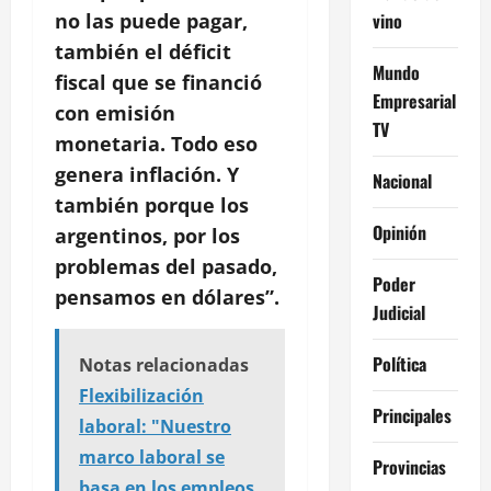
vino
no las puede pagar,
también el déficit
Mundo
fiscal que se financió
Empresarial
con emisión
TV
monetaria. Todo eso
genera inflación. Y
Nacional
también porque los
Opinión
argentinos, por los
problemas del pasado,
Poder
pensamos en dólares”.
Judicial
Política
Notas relacionadas
Flexibilización
Principales
laboral: "Nuestro
marco laboral se
Provincias
basa en los empleos