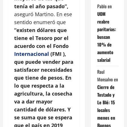
Pablo
en
tenía el año pasado”,
UOM
aseguró Martino. En ese
reabre
sentido enumeró que
paritarias:
“existen dólares que
buscan
tiene el Tesoro por el
10% de
acuerdo con el Fondo
aumento
Internacional
(FMI ),
salarial
que puede vender para
satisfacer necesidades
Raul
que tiene de pesos. En
Monsalvo
en
lo que respecta a la
Cierre de
agricultura, la cosecha
Tostado y
va a dar mayor
Le Blé: 15
cantidad de dólares. Y
locales
se suma que se espera
menos en
Buenos
que el país en 2019