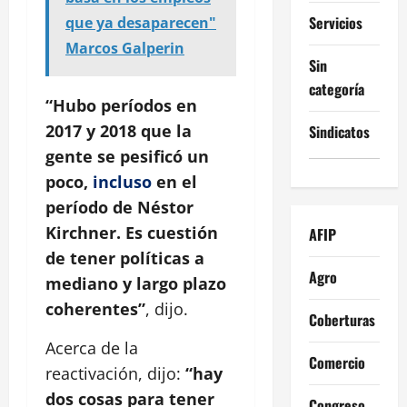
Servicios
que ya desaparecen"
Marcos Galperin
Sin
categoría
“Hubo períodos en
2017 y 2018 que la
Sindicatos
gente se pesificó un
poco,
incluso
en el
período de Néstor
Kirchner. Es cuestión
AFIP
de tener políticas a
Agro
mediano y largo plazo
coherentes”
, dijo.
Coberturas
Acerca de la
Comercio
reactivación, dijo:
“hay
dos cosas para tener
Congreso