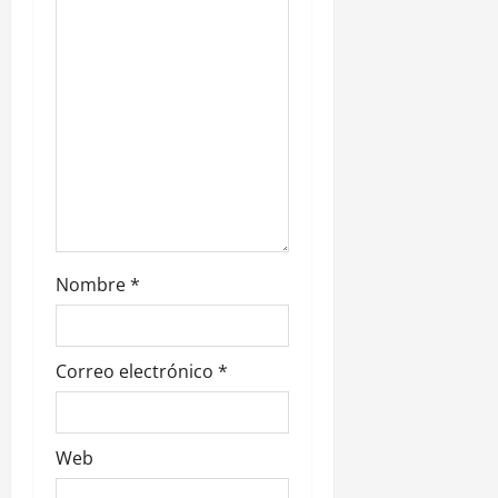
e
n
t
r
a
d
Nombre
*
a
s
Correo electrónico
*
Web