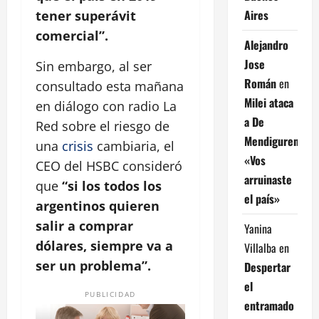
Aires
tener superávit
comercial”.
Alejandro
Jose
Sin embargo, al ser
Román
en
consultado esta mañana
Milei ataca
en diálogo con radio La
a De
Red sobre el riesgo de
Mendiguren:
una
crisis
cambiaria, el
«Vos
CEO del HSBC consideró
arruinaste
que
“si los todos los
el país»
argentinos quieren
salir a comprar
Yanina
dólares, siempre va a
Villalba
en
ser un problema”.
Despertar
el
PUBLICIDAD
entramado