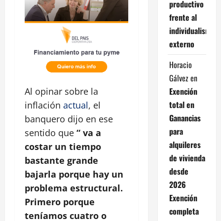
productivo
frente al
individualismo
externo
Horacio
Gálvez
en
Exención
Al opinar sobre la
total en
inflación
actual
, el
Ganancias
banquero dijo en ese
para
sentido que
“ va a
alquileres
costar un tiempo
de vivienda
bastante grande
desde
bajarla porque hay un
2026
problema estructural.
Exención
Primero porque
completa
teníamos cuatro o