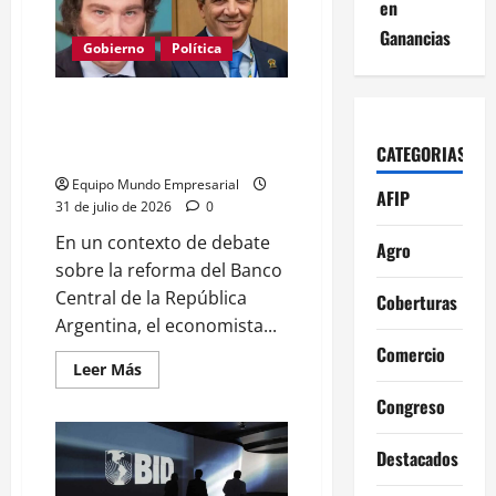
renovar
en
swap
con
Ganancias
China:
Gobierno
Política
US$
5.000
millones
Economista uruguayo cuestiona
en
juego
independencia del Banco
CATEGORIAS
Central argentino
Equipo Mundo Empresarial
AFIP
31 de julio de 2026
0
En un contexto de debate
Agro
sobre la reforma del Banco
Central de la República
Coberturas
Argentina, el economista...
Comercio
Leer
Leer Más
más
acerca
Congreso
de
Economista
uruguayo
Destacados
cuestiona
independencia
del