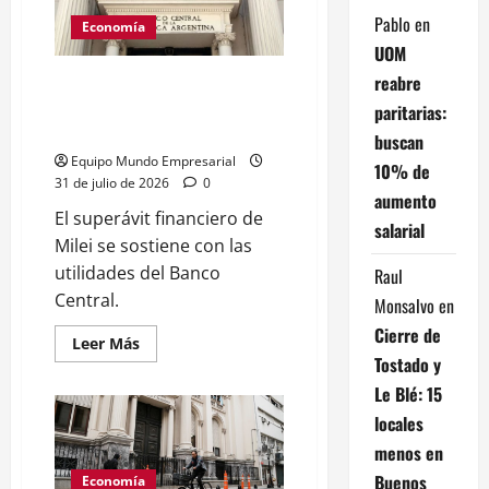
Milei
prohíbe
Pablo
en
Economía
financiar
UOM
gasto
público
reabre
Milei: superávit financiero
depende de USD 24.200
paritarias:
millones del BCRA
buscan
Equipo Mundo Empresarial
10% de
31 de julio de 2026
0
aumento
El superávit financiero de
salarial
Milei se sostiene con las
utilidades del Banco
Raul
Central.
Monsalvo
en
Cierre de
Leer
Leer Más
más
Tostado y
acerca
de
Le Blé: 15
Milei:
superávit
locales
financiero
depende
menos en
de
Buenos
USD
Economía