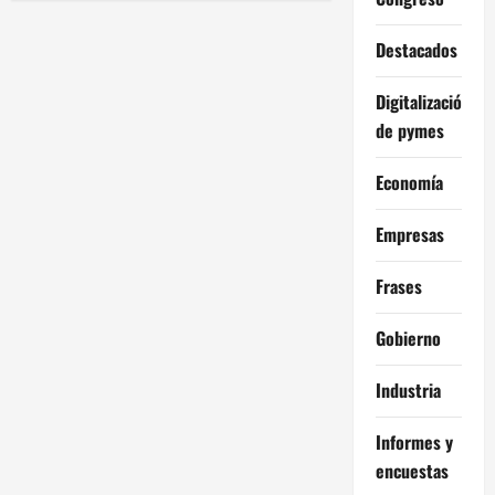
de
del
financiamiento
al
entradas
Destacados
Tesoro
y
su
Digitalización
impacto
de pymes
Economía
Empresas
Frases
Gobierno
Industria
Informes y
encuestas