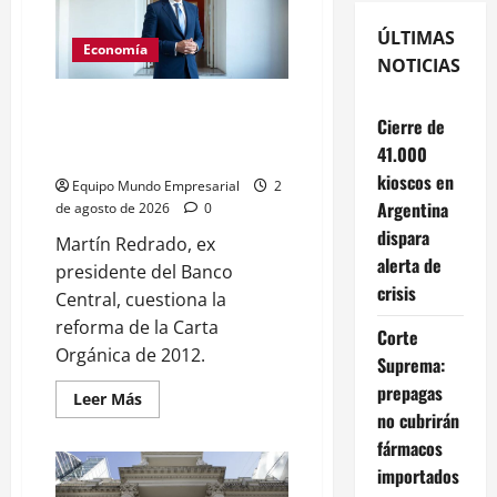
ÚLTIMAS
Economía
NOTICIAS
Redrado critica uso del Banco
Cierre de
Central: «No es una escribanía
41.000
del Tesoro»
kioscos en
Equipo Mundo Empresarial
2
Argentina
de agosto de 2026
0
dispara
Martín Redrado, ex
alerta de
presidente del Banco
crisis
Central, cuestiona la
reforma de la Carta
Corte
Orgánica de 2012.
Suprema:
prepagas
Leer
Leer Más
más
no cubrirán
acerca
de
fármacos
Redrado
importados
critica
uso