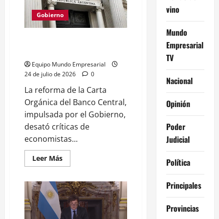
de
vino
altos
ingresos
Gobierno
en
2025
Mundo
según
Reforma del BCRA: críticas por
BM
Empresarial
falta de libertad cambiaria
TV
Equipo Mundo Empresarial
24 de julio de 2026
0
Nacional
La reforma de la Carta
Orgánica del Banco Central,
Opinión
impulsada por el Gobierno,
Poder
desató críticas de
Judicial
economistas...
Leer
Leer Más
Política
más
acerca
de
Principales
Reforma
del
BCRA:
críticas
Provincias
por