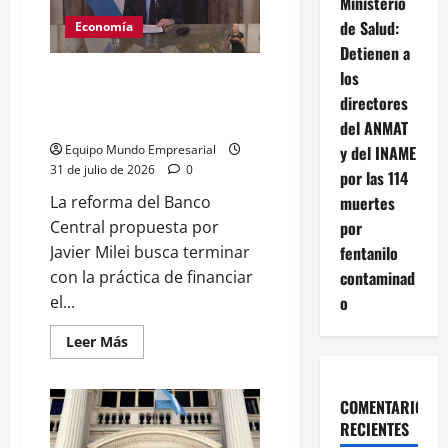
Ministerio
límite
de Salud:
a
Economía
la
Detienen a
emisión
y
los
Reforma del Banco Central:
estabilidad
Milei prohíbe financiar gasto
directores
público
del ANMAT
y del INAME
Equipo Mundo Empresarial
31 de julio de 2026
0
por las 114
muertes
La reforma del Banco
por
Central propuesta por
fentanilo
Javier Milei busca terminar
contaminad
con la práctica de financiar
o
el...
Leer
Leer Más
más
acerca
de
Reforma
COMENTARIOS
del
Banco
RECIENTES
Central: