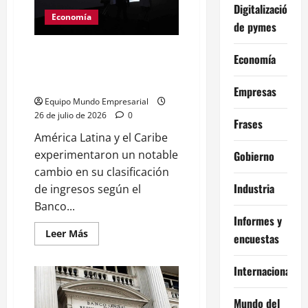
Digitalización
Banco
Central
Economía
de pymes
argentino
América Latina: 19 países de
Economía
altos ingresos en 2025 según
BM
Empresas
Equipo Mundo Empresarial
26 de julio de 2026
0
Frases
América Latina y el Caribe
experimentaron un notable
Gobierno
cambio en su clasificación
Industria
de ingresos según el
Banco...
Informes y
Leer
Leer Más
encuestas
más
acerca
de
Internacional
América
Latina:
19
países
Mundo del