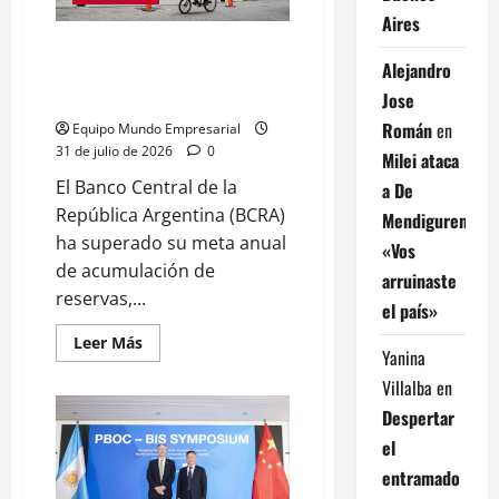
24.200
Aires
millones
del
Banco Central acumula USD
BCRA
Alejandro
2.116 millones en julio y supera
meta anual
Jose
Román
en
Equipo Mundo Empresarial
31 de julio de 2026
0
Milei ataca
El Banco Central de la
a De
República Argentina (BCRA)
Mendiguren:
ha superado su meta anual
«Vos
de acumulación de
arruinaste
reservas,...
el país»
Leer
Leer Más
Yanina
más
acerca
Villalba
en
de
Banco
Despertar
Central
acumula
el
USD
2.116
entramado
millones
en