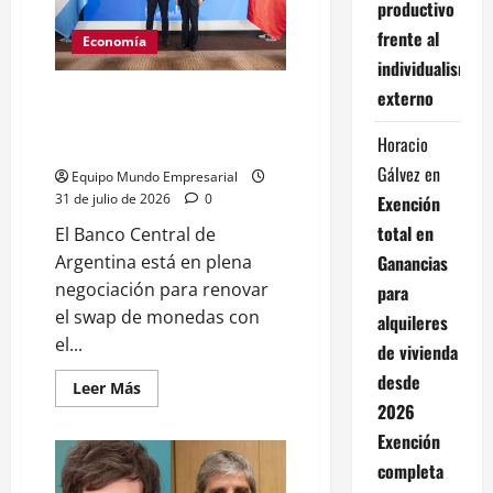
productivo
julio
y
frente al
Economía
supera
meta
individualismo
anual
externo
Banco Central busca renovar
swap con China: US$ 5.000
Horacio
millones en juego
Gálvez
en
Equipo Mundo Empresarial
31 de julio de 2026
0
Exención
total en
El Banco Central de
Ganancias
Argentina está en plena
negociación para renovar
para
el swap de monedas con
alquileres
el...
de vivienda
desde
Leer
Leer Más
más
2026
acerca
de
Exención
Banco
Central
completa
busca