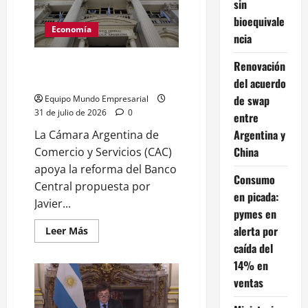
sin
del
Banco
bioequivale
Central:
Economía
«No
ncia
es
una
escribanía
CAC apoya reforma del BCRA:
Renovación
del
límite a la emisión y estabilidad
del acuerdo
Tesoro»
de swap
Equipo Mundo Empresarial
31 de julio de 2026
0
entre
Argentina y
La Cámara Argentina de
China
Comercio y Servicios (CAC)
apoya la reforma del Banco
Consumo
Central propuesta por
en picada:
Javier...
pymes en
alerta por
Leer
Leer Más
más
caída del
acerca
de
14% en
CAC
apoya
ventas
reforma
del
BCRA: