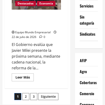
falta
de
Destacados
Economía
Servicios
libertad
cambiaria
Reforma del Banco Central: fin
Sin
del financiamiento al Tesoro y
categoría
su impacto
Equipo Mundo Empresarial
Sindicatos
22 de julio de 2026
0
El Gobierno evalúa que
Javier Milei presente la
próxima semana, mediante
AFIP
cadena nacional, la
reforma de la...
Agro
Leer
Leer Más
más
Coberturas
acerca
de
Reforma
Comercio
del
Paginación
1
2
3
Siguiente
Banco
Central:
fin
Congreso