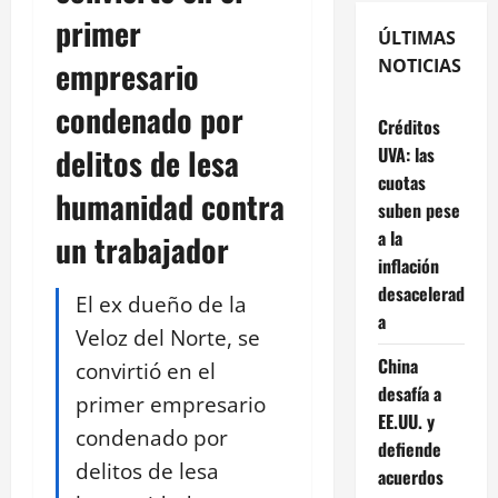
primer
ÚLTIMAS
empresario
NOTICIAS
condenado por
Créditos
delitos de lesa
UVA: las
cuotas
humanidad contra
suben pese
a la
un trabajador
inflación
desacelerad
El ex dueño de la
a
Veloz del Norte, se
China
convirtió en el
desafía a
primer empresario
EE.UU. y
condenado por
defiende
delitos de lesa
acuerdos