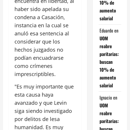
encuentra en libertad, al
10% de
haber sido apelada su
aumento
condena a Casación,
salarial
instancia en la cual se
Eduardo
en
anuló esa sentencia al
UOM
considerar que los
reabre
hechos juzgados no
paritarias:
podían encuadrarse
buscan
como crímenes
10% de
imprescriptibles.
aumento
salarial
"Es muy importante que
esta causa haya
Ignacio
en
avanzado y que Levin
UOM
siga siendo investigado
reabre
por delitos de lesa
paritarias:
humanidad. Es muy
buscan