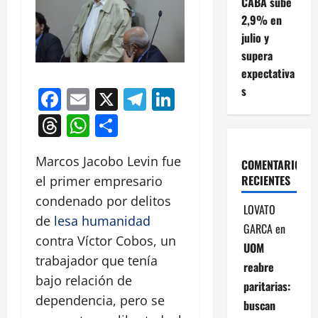
CABA sube
2,9% en
julio y
supera
expectativa
s
Facebook
Email
X
Telegram
LinkedIn
Threads
WhatsApp
Compartir
Marcos Jacobo Levin fue
COMENTARIOS
RECIENTES
el primer empresario
condenado por delitos
LOVATO
de
lesa humanidad
GARCA
en
contra Víctor Cobos, un
UOM
trabajador que tenía
reabre
bajo relación de
paritarias:
dependencia, pero se
buscan