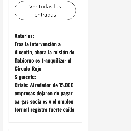
Ver todas las
entradas
N
Anterior:
Tras la intervención a
a
Vicentín, ahora la misión del
v
Gobierno es tranquilizar al
Círculo Rojo
e
Siguiente:
g
Crisis: Alrededor de 15.000
empresas dejaron de pagar
a
cargas sociales y el empleo
c
formal registra fuerte caída
i