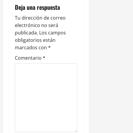
ó
Deja una respuesta
n
Tu dirección de correo
electrónico no será
d
publicada.
Los campos
e
obligatorios están
marcados con
*
e
Comentario
*
n
t
r
a
d
a