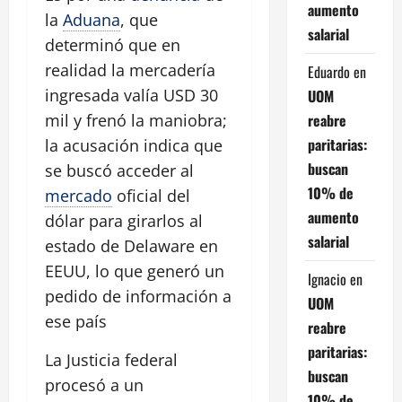
aumento
la
Aduana
, que
salarial
determinó que en
realidad la mercadería
Eduardo
en
ingresada valía USD 30
UOM
reabre
mil y frenó la maniobra;
paritarias:
la acusación indica que
buscan
se buscó acceder al
10% de
mercado
oficial del
aumento
dólar para girarlos al
salarial
estado de Delaware en
EEUU, lo que generó un
Ignacio
en
pedido de información a
UOM
ese país
reabre
paritarias:
La Justicia federal
buscan
procesó a un
10% de