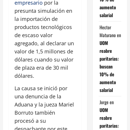
empresario
por la
aumento
presunta simulación en
salarial
la importación de
productos tecnológicos
Hector
Maturano
en
de escaso valor
UOM
agregado, al declarar un
reabre
valor de 1,5 millones de
paritarias:
dólares cuando su valor
buscan
de plaza era de 30 mil
10% de
dólares.
aumento
La causa se inició por
salarial
una denuncia de la
Jorge
en
Aduana y la jueza Mariel
UOM
Borruto también
reabre
procesó a su
paritarias:
despachante por este