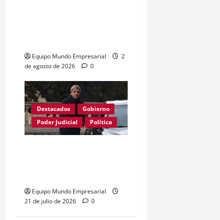
Fallo limita poder de
ARCA sobre el uso de la
CUIT
Equipo Mundo Empresarial
2
de agosto de 2026
0
Destacados
Gobierno
Poder Judicial
Política
Justicia anula resolución
de Caputo y restablece
control de precios
Equipo Mundo Empresarial
21 de julio de 2026
0