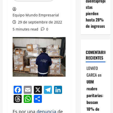
cuentapropi
stas
pierden
Equipo Mundo Empresarial
hasta 28%
29 de septiembre de 2022
de ingresos
5 minutes read
0
COMENTARIOS
RECIENTES
LOVATO
GARCA
en
UOM
Facebook
Email
X
Telegram
LinkedIn
reabre
paritarias:
Threads
WhatsApp
Compartir
buscan
10% de
Es por una
denuncia
de