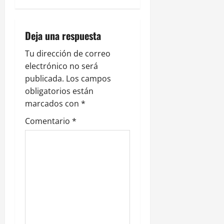
c
i
Deja una respuesta
ó
Tu dirección de correo
n
electrónico no será
publicada.
Los campos
d
obligatorios están
e
marcados con
*
Comentario
*
e
n
t
r
a