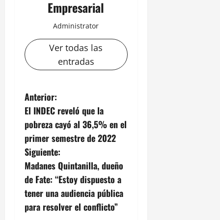
Empresarial
Administrator
Ver todas las
entradas
N
Anterior:
El INDEC reveló que la
a
pobreza cayó al 36,5% en el
v
primer semestre de 2022
Siguiente:
e
Madanes Quintanilla, dueño
g
de Fate: “Estoy dispuesto a
tener una audiencia pública
a
para resolver el conflicto”