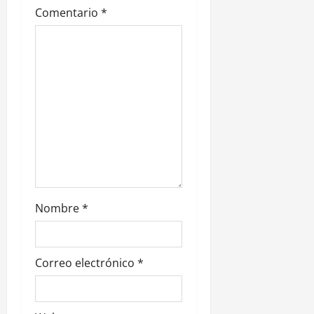
Comentario
*
e
n
t
r
a
d
a
Nombre
*
s
Correo electrónico
*