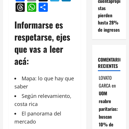
cuentapropi
Threads
WhatsApp
Compartir
stas
pierden
Informarse es
hasta 28%
de ingresos
respetarse, ejes
que vas a leer
acá:
COMENTARIOS
RECIENTES
LOVATO
Mapa: lo que hay que
GARCA
en
saber
UOM
Según relevamiento,
reabre
costa rica
paritarias:
El panorama del
buscan
mercado
10% de