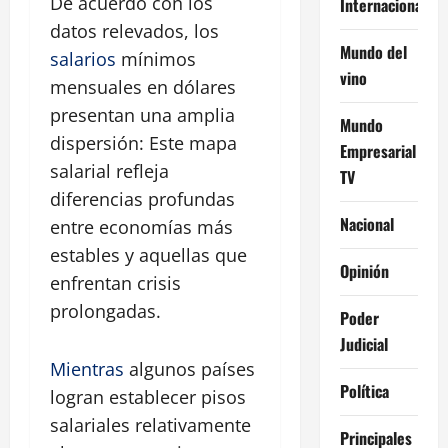
De acuerdo con los
Internacional
datos relevados, los
Mundo del
salarios
mínimos
vino
mensuales en dólares
presentan una amplia
Mundo
dispersión: Este mapa
Empresarial
salarial refleja
TV
diferencias profundas
Nacional
entre economías más
estables y aquellas que
Opinión
enfrentan crisis
prolongadas.
Poder
Judicial
Mientras
algunos países
Política
logran establecer pisos
salariales relativamente
Principales