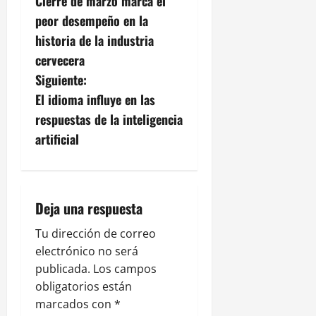
Cierre de marzo marca el
a
peor desempeño en la
v
historia de la industria
cervecera
e
Siguiente:
g
El idioma influye en las
respuestas de la inteligencia
a
artificial
c
i
Deja una respuesta
ó
Tu dirección de correo
n
electrónico no será
publicada.
Los campos
d
obligatorios están
e
marcados con
*