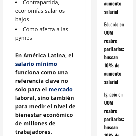
Contrapartida,
aumento
economías salarios
salarial
bajos
Eduardo
en
Cómo afecta a las
UOM
pymes
reabre
paritarias:
En América Latina, el
buscan
salario mínimo
10% de
funciona como una
aumento
referencia clave no
salarial
solo para el
mercado
Ignacio
en
laboral, sino también
UOM
para medir el nivel de
reabre
bienestar económico
paritarias:
de millones de
buscan
trabajadores.
10% de