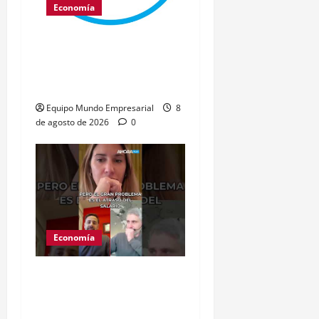
Economía
Hackers roban US$86
millones de monederos
Bitcoin Coldcard
Equipo Mundo Empresarial
8
de agosto de 2026
0
Economía
Salarios bajos, no el
dólar, complican el
consumo en Argentina