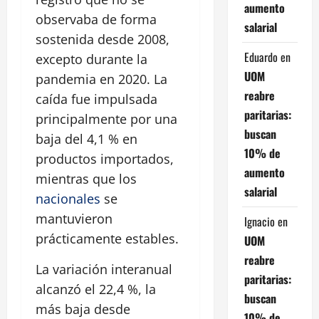
aumento
observaba de forma
salarial
sostenida desde 2008,
Eduardo
en
excepto durante la
UOM
pandemia en 2020. La
reabre
caída fue impulsada
paritarias:
principalmente por una
buscan
baja del 4,1 % en
10% de
productos importados,
aumento
mientras que los
salarial
nacionales
se
mantuvieron
Ignacio
en
prácticamente estables.
UOM
reabre
La variación interanual
paritarias:
alcanzó el 22,4 %, la
buscan
más baja desde
10% de