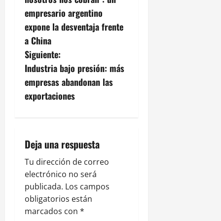
v
empresario argentino
expone la desventaja frente
e
a China
g
Siguiente:
Industria bajo presión: más
a
empresas abandonan las
c
exportaciones
i
ó
Deja una respuesta
n
Tu dirección de correo
electrónico no será
d
publicada.
Los campos
e
obligatorios están
marcados con
*