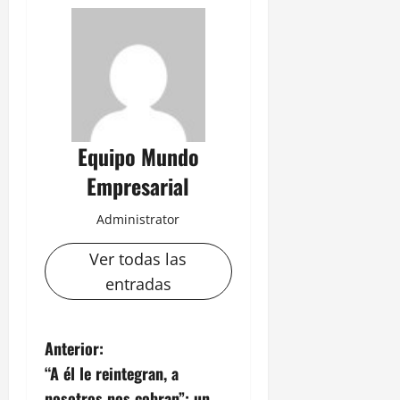
Equipo Mundo
Empresarial
Administrator
Ver todas las
entradas
N
Anterior:
“A él le reintegran, a
a
nosotros nos cobran”: un