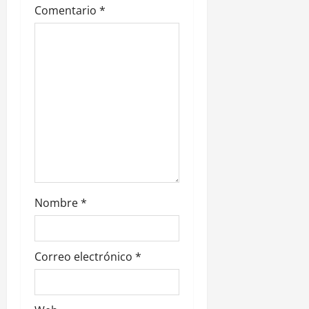
e
Comentario
*
n
t
r
a
d
a
s
Nombre
*
Correo electrónico
*