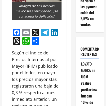
no salva a
Imagen de Los precios
las pymes:
mayoristas retroceden: ¿se
caída del
consolida la deflación?
2,5% en
ventas
Facebook
Email
X
Telegram
LinkedIn
Threads
WhatsApp
Compartir
COMENTARIOS
Según el Índice de
RECIENTES
Precios Internos al por
LOVATO
Mayor (IPIM) publicado
GARCA
en
por el Indec, en mayo
UOM
los precios mayoristas
reabre
registraron una baja del
paritarias:
0,3 % respecto al mes
buscan
inmediato anterior, un
10% de
registro que no se