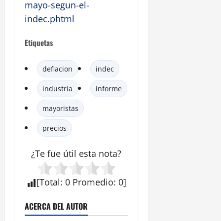
mayo-segun-el-
indec.phtml
Etiquetas
deflacion
indec
industria
informe
mayoristas
precios
¿Te fue útil esta
nota
?
[
Total
:
0
Promedio
:
0
]
ACERCA DEL AUTOR