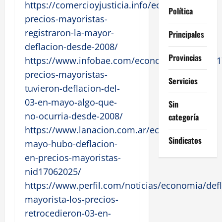
https://comercioyjusticia.info/economia/los-
Política
precios-mayoristas-
registraron-la-mayor-
Principales
deflacion-desde-2008/
Provincias
https://www.infobae.com/economia/2025/06/1
precios-mayoristas-
Servicios
tuvieron-deflacion-del-
03-en-mayo-algo-que-
Sin
no-ocurria-desde-2008/
categoría
https://www.lanacion.com.ar/economia/en-
Sindicatos
mayo-hubo-deflacion-
en-precios-mayoristas-
nid17062025/
https://www.perfil.com/noticias/economia/defl
mayorista-los-precios-
retrocedieron-03-en-